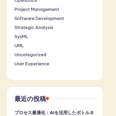
OpenDocs
Project Management
Software Development
Strategic Analysis
SysML
UML
Uncategorized
User Experience
最近の投稿
プロセス最適化：AIを活用したボトルネ