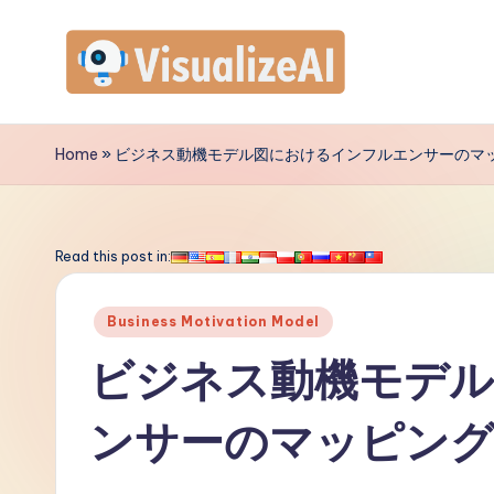
Skip
to
V
content
is
Home
»
ビジネス動機モデル図におけるインフルエンサーのマ
u
a
Read this post in:
li
Posted
Business Motivation Model
z
in
ビジネス動機モデ
e
ンサーのマッピング
A
I