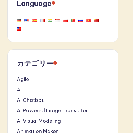
Language
カテゴリー
Agile
AI
AI Chatbot
AI Powered Image Translator
AI Visual Modeling
Animation Maker