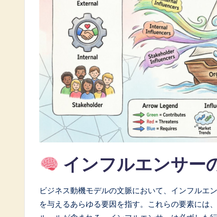
a
t
e
s
t
i
n
A
インフルエンサー
I
&
ビジネス動機モデルの文脈において、インフルエ
S
を与えるあらゆる要因を指す。これらの要素には