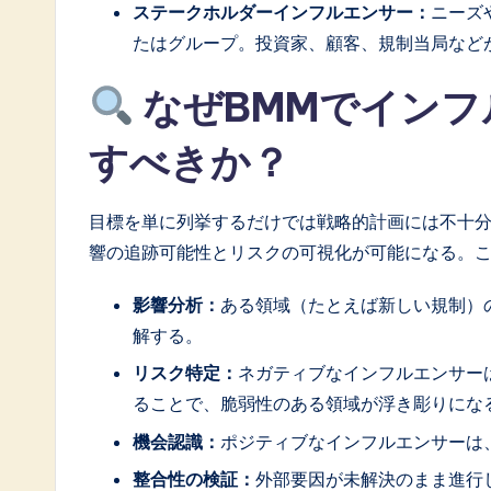
ステークホルダーインフルエンサー：
ニーズ
a
たはグループ。投資家、顧客、規制当局など
ti
なぜBMMでインフ
o
すべきか？
n
目標を単に列挙するだけでは戦略的計画には不十
響の追跡可能性とリスクの可視化が可能になる。
影響分析：
ある領域（たとえば新しい規制）
解する。
リスク特定：
ネガティブなインフルエンサー
ることで、脆弱性のある領域が浮き彫りにな
機会認識：
ポジティブなインフルエンサーは
整合性の検証：
外部要因が未解決のまま進行