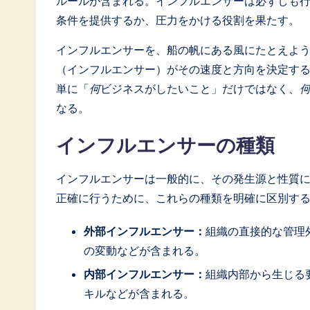
ルールが含まれる。インフルエンサーは必ずしも
o
条件を提供するか、圧力をかける役割を果たす。
ft
インフルエンサーを、船の帆にある風にたとえよ
w
（インフルエンサー）がその速度と方向を決定す
単に「
何
ビジネスがしたいこと」だけではなく、
a
なる。
r
インフルエンサーの種類
e
インフルエンサーは一般的に、その発生源と性質
I
正確に行うために、これらの種類を明確に区別す
n
外部インフルエンサー：
組織の直接的な管理
n
の変動などが含まれる。
o
内部インフルエンサー：
組織内部から生じる
キルなどが含まれる。
v