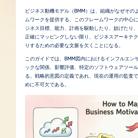
J
ビジネス動機モデル（BMM）は、組織がなぜその
ムワークを提供する。このフレームワークの中心
a
ジネス目標、能力、計画を駆動したり、妨げたり
p
正確にマッピングしない限り、ビジネスアーキテ
りするための必要な文脈を欠くことになる。
a
このガイドでは、BMM図内におけるインフルエン
n
ックな関係、影響評価、特定のソフトウェアツー
e
る。戦略的意図の定義であれ、現在の運用の監査
めに不可欠である。
s
e
-
L