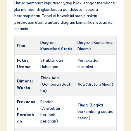
Untuk membuat keputusan yang bijak, sangat membantu
jika membandingkan kedua pendekatan secara
berdampingan. Tabel di bawah ini menjelaskan
perbedaan utama antara diagram komunikasi statis dan
dinamis.
Diagram
Diagram Komunikasi
Fitur
Komunikasi Statis
Dinamis
Fokus
Struktur dan
Perilaku dan
Utama
Hubungan
Interaksi
Tidak Ada
Dimensi
(Gambaran Saat
Ada (Urutan/Aliran)
Waktu
Itu)
Frekuens
Rendah
Tinggi (Logika
i
(Arsitektur
berkembang secara
Perubah
berubah
sering)
an
perlahan)