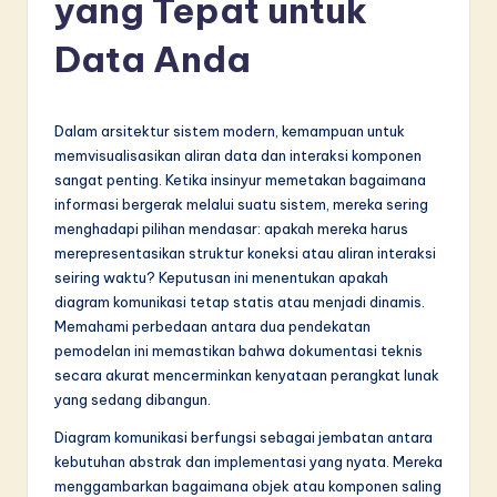
yang Tepat untuk
d
o
Data Anda
n
e
Dalam arsitektur sistem modern, kemampuan untuk
si
memvisualisasikan aliran data dan interaksi komponen
sangat penting. Ketika insinyur memetakan bagaimana
a
informasi bergerak melalui suatu sistem, mereka sering
n
menghadapi pilihan mendasar: apakah mereka harus
merepresentasikan struktur koneksi atau aliran interaksi
-
seiring waktu? Keputusan ini menentukan apakah
L
diagram komunikasi tetap statis atau menjadi dinamis.
Memahami perbedaan antara dua pendekatan
a
pemodelan ini memastikan bahwa dokumentasi teknis
t
secara akurat mencerminkan kenyataan perangkat lunak
yang sedang dibangun.
e
Diagram komunikasi berfungsi sebagai jembatan antara
s
kebutuhan abstrak dan implementasi yang nyata. Mereka
t
menggambarkan bagaimana objek atau komponen saling