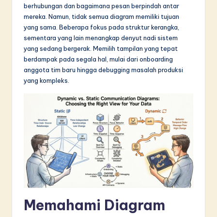
berhubungan dan bagaimana pesan berpindah antar
in
mereka. Namun, tidak semua diagram memiliki tujuan
A
yang sama. Beberapa fokus pada struktur kerangka,
sementara yang lain menangkap denyut nadi sistem
I
yang sedang bergerak. Memilih tampilan yang tepat
&
berdampak pada segala hal, mulai dari onboarding
anggota tim baru hingga debugging masalah produksi
S
yang kompleks.
o
f
t
w
a
r
e
Memahami Diagram
I