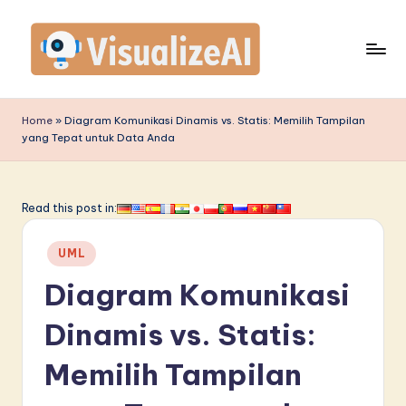
Skip
to
content
V
is
Home
»
Diagram Komunikasi Dinamis vs. Statis: Memilih Tampilan
yang Tepat untuk Data Anda
u
a
li
Read this post in:
z
Posted
UML
e
in
Diagram Komunikasi
A
I
Dinamis vs. Statis:
I
Memilih Tampilan
n