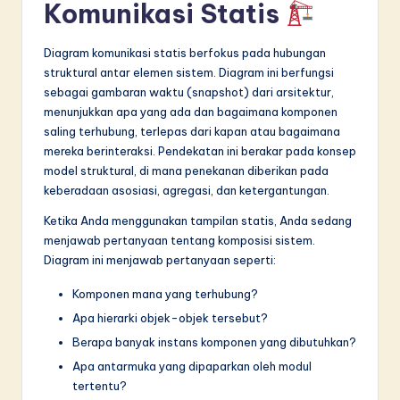
n
Komunikasi Statis
n
Diagram komunikasi statis berfokus pada hubungan
o
struktural antar elemen sistem. Diagram ini berfungsi
v
sebagai gambaran waktu (snapshot) dari arsitektur,
menunjukkan apa yang ada dan bagaimana komponen
a
saling terhubung, terlepas dari kapan atau bagaimana
ti
mereka berinteraksi. Pendekatan ini berakar pada konsep
model struktural, di mana penekanan diberikan pada
o
keberadaan asosiasi, agregasi, dan ketergantungan.
n
Ketika Anda menggunakan tampilan statis, Anda sedang
menjawab pertanyaan tentang komposisi sistem.
Diagram ini menjawab pertanyaan seperti:
Komponen mana yang terhubung?
Apa hierarki objek-objek tersebut?
Berapa banyak instans komponen yang dibutuhkan?
Apa antarmuka yang dipaparkan oleh modul
tertentu?