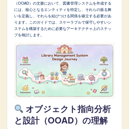
p
（OOAD）の文脈において、図書管理システムを作成する
には、核心となるエンティティを特定し、それらの振る舞
a
いを定義し、それらを結びつける関係を確立する必要があ
n
ります。このガイドでは、スケーラブルで保守しやすいシ
ステムを構築するために必要なアーキテクチャ上のステッ
e
プを検討します。
s
e
-
L
a
t
e
オブジェクト指向分析
s
t
と設計（OOAD）の理解
in