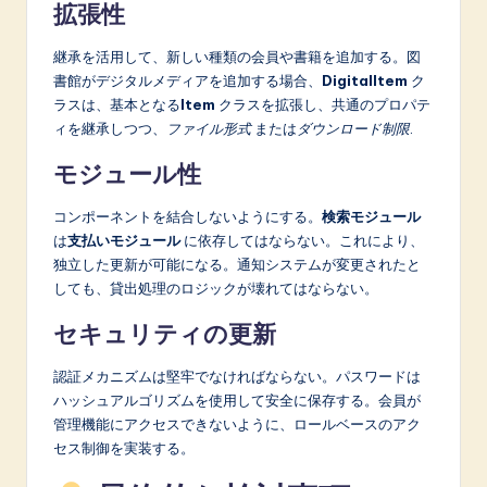
拡張性
継承を活用して、新しい種類の会員や書籍を追加する。図
書館がデジタルメディアを追加する場合、
DigitalItem
ク
ラスは、基本となる
Item
クラスを拡張し、共通のプロパテ
ィを継承しつつ、
ファイル形式
または
ダウンロード制限
.
モジュール性
コンポーネントを結合しないようにする。
検索モジュール
は
支払いモジュール
に依存してはならない。これにより、
独立した更新が可能になる。通知システムが変更されたと
しても、貸出処理のロジックが壊れてはならない。
セキュリティの更新
認証メカニズムは堅牢でなければならない。パスワードは
ハッシュアルゴリズムを使用して安全に保存する。会員が
管理機能にアクセスできないように、ロールベースのアク
セス制御を実装する。