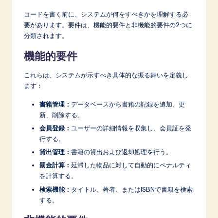
n
コードを書く前に、システムが何をすべきかを理解する必
o
要があります。要件は、機能的要件と非機能的要件の2つに
v
分類されます。
a
機能的要件
ti
これらは、システムが示すべき具体的な振る舞いを定義し
o
ます：
n
書籍管理：
データベースから書籍の記録を追加、更
新、削除する。
会員登録：
ユーザーの詳細情報を収集し、会員証を発
行する。
貸出管理：
書籍の貸出および返却処理を行う。
罰金計算：
延滞した物品に対して自動的にペナルティ
を計算する。
検索機能：
タイトル、著者、またはISBNで書籍を検索
する。