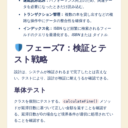
遅延読み込み：
パフォーマンス向上のため、関連デー
タを必要になったときだけ読み込む。
トランザクション管理：
複数の本を貸し出すなどの複
雑な操作中にデータの整合性を確保する。
インデックス化：
ISBN など頻繁に検索されるフィー
ルドのクエリを最適化する。
ISBN
または
タイトル
.
フェーズ7：検証とテ
スト戦略
設計は、システムが検証されるまで完了したとは言えな
い。テストにより、設計が検証に耐えうるか確認できる。
単体テスト
クラスを個別にテストする。
メソッ
calculateFine()
ドが延滞日数に基づいて正しい金額を返すことを確認す
る。延滞日数が0の場合など境界条件が適切に処理されてい
ることを確認する。