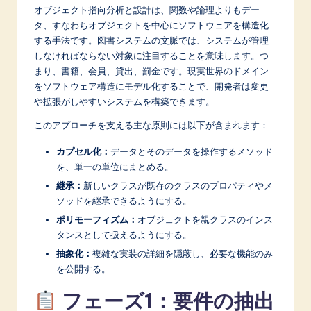
オブジェクト指向分析と設計は、関数や論理よりもデー
A
タ、すなわちオブジェクトを中心にソフトウェアを構造化
I
する手法です。図書システムの文脈では、システムが管理
しなければならない対象に注目することを意味します。つ
&
まり、書籍、会員、貸出、罰金です。現実世界のドメイン
S
をソフトウェア構造にモデル化することで、開発者は変更
や拡張がしやすいシステムを構築できます。
o
このアプローチを支える主な原則には以下が含まれます：
f
カプセル化：
データとそのデータを操作するメソッド
t
を、単一の単位にまとめる。
w
継承：
新しいクラスが既存のクラスのプロパティやメ
a
ソッドを継承できるようにする。
ポリモーフィズム：
オブジェクトを親クラスのインス
r
タンスとして扱えるようにする。
e
抽象化：
複雑な実装の詳細を隠蔽し、必要な機能のみ
I
を公開する。
n
フェーズ1：要件の抽出