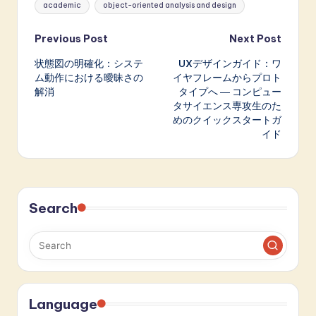
academic
object-oriented analysis and design
Post
Previous Post
Next Post
状態図の明確化：システ
UXデザインガイド：ワ
navigation
ム動作における曖昧さの
イヤフレームからプロト
解消
タイプへ ― コンピュー
タサイエンス専攻生のた
めのクイックスタートガ
イド
Search
Language