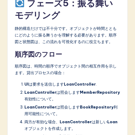
フェーズ5：振る舞い
モデリング
静的構造だけでは不十分です。オブジェクトが時間ととも
にどのように振る舞うかを理解する必要があります。順序
図と状態図は、この流れを可視化するのに役立ちます。
順序図のフロー
順序図は、時間の順序でオブジェクト間の相互作用を示し
ます。貸出プロセスの場合：
UI
は要求を送信します
LoanController
.
LoanController
は照会します
MemberRepository
有効性について。
LoanController
は照会します
BookRepository
利
用可能性について。
両方が有効な場合、
LoanController
は新しい
Loan
オブジェクトを作成します。