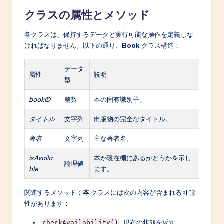
クラスの属性とメソッド
各クラスは、保持するデータと実行可能な操作を定義しな
ければなりません。以下の通り、
Book
クラス構造：
データ
属性
説明
型
bookID
整数
本の固有識別子。
タイトル
文字列
出版物の完全なタイトル。
著者
文字列
主な著者名。
isAvaila
本が現在棚にあるかどうかを示し
論理値
ble
ます。
関連するメソッド：
本
クラスには次の内容が含まれる可能
性があります：
: 現在の状態を返す。
checkAvailability()