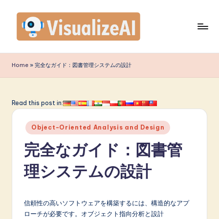
Skip
to
content
V
is
Home
»
完全なガイド：図書管理システムの設計
u
a
Read this post in:
li
Posted
z
Object-Oriented Analysis and Design
in
e
完全なガイド：図書管
A
理システムの設計
I
J
信頼性の高いソフトウェアを構築するには、構造的なアプ
a
ローチが必要です。オブジェクト指向分析と設計