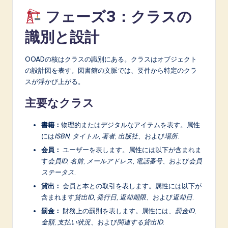
フェーズ3：クラスの
識別と設計
OOADの核はクラスの識別にある。クラスはオブジェクト
の設計図を表す。図書館の文脈では、要件から特定のクラ
スが浮かび上がる。
主要なクラス
書籍：
物理的またはデジタルなアイテムを表す。属性
には
ISBN
,
タイトル
,
著者
,
出版社
、および
場所
.
会員：
ユーザーを表します。属性には以下が含まれま
す
会員ID
,
名前
,
メールアドレス
,
電話番号
、および
会員
ステータス
.
貸出：
会員と本との取引を表します。属性には以下が
含まれます
貸出ID
,
発行日
,
返却期限
、および
返却日
.
罰金：
財務上の罰則を表します。属性には、
罰金ID
,
金額
,
支払い状況
、および
関連する貸出ID
.