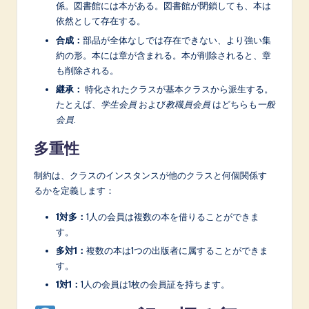
係。図書館には本がある。図書館が閉鎖しても、本は
依然として存在する。
合成：
部品が全体なしでは存在できない、より強い集
約の形。本には章が含まれる。本が削除されると、章
も削除される。
継承：
特化されたクラスが基本クラスから派生する。
たとえば、
学生会員
および
教職員会員
はどちらも
一般
会員
.
多重性
制約は、クラスのインスタンスが他のクラスと何個関係す
るかを定義します：
1対多：
1人の会員は複数の本を借りることができま
す。
多対1：
複数の本は1つの出版者に属することができま
す。
1対1：
1人の会員は1枚の会員証を持ちます。