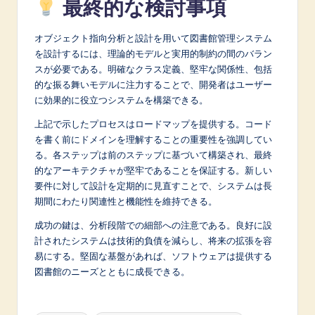
最終的な検討事項
オブジェクト指向分析と設計を用いて図書館管理システム
を設計するには、理論的モデルと実用的制約の間のバラン
スが必要である。明確なクラス定義、堅牢な関係性、包括
的な振る舞いモデルに注力することで、開発者はユーザー
に効果的に役立つシステムを構築できる。
上記で示したプロセスはロードマップを提供する。コード
を書く前にドメインを理解することの重要性を強調してい
る。各ステップは前のステップに基づいて構築され、最終
的なアーキテクチャが堅牢であることを保証する。新しい
要件に対して設計を定期的に見直すことで、システムは長
期間にわたり関連性と機能性を維持できる。
成功の鍵は、分析段階での細部への注意である。良好に設
計されたシステムは技術的負債を減らし、将来の拡張を容
易にする。堅固な基盤があれば、ソフトウェアは提供する
図書館のニーズとともに成長できる。
Tags: