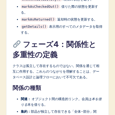
: 借りた際の状態を更新す
markAsCheckedOut()
る。
: 返却時の状態を更新する。
markAsReturned()
: 表示用のすべてのメタデータを取得
getDetails()
する。
フェーズ4：関係性と
多重性の定義
クラスは孤立して存在するものではない。関係を通じて相
互に作用する。これらのつながりを理解することは、デー
タベース設計と論理フローにおいて不可欠である。
関係の種類
関連：
オブジェクト間の構造的リンク。会員は
本を借
りる
本を借りる。
集約：
部品が独立して存在できる「全体-部分」関