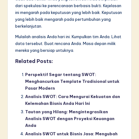
dari spekulasi ke perencanaan berbasis bukti. Kejelasan
ini mengarah pada keputusan yang lebih baik. Keputusan
yang lebih baik mengarah pada pertumbuhan yang
berkelanjutan.
Mulailah analisis Anda hari ini. Kumpulkan tim Anda. Lihat
data tersebut. Buat rencana Anda. Masa depan milik
mereka yang bersiap untuknya.
Related Posts:
Perspektif Segar tentang SWOT:
Menghancurkan Template Tradisional untuk
Pasar Modern
Analisis SWOT: Cara Mengurai Kekuatan dan
Kelemahan Bisnis Anda Hari Ini
Tautan yang Hilang: Mengintegrasikan
Analisis SWOT dengan Proyeksi Keuangan
Anda
Analisis SWOT untuk Bisnis Jasa: Mengubah