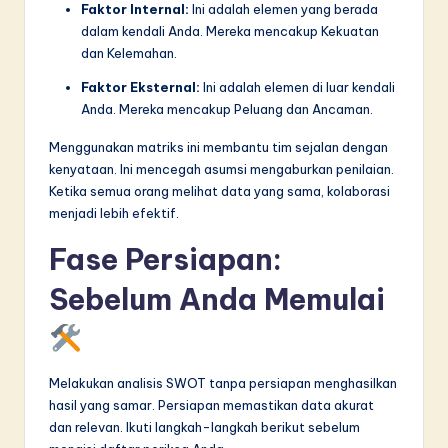
n
Faktor Internal:
Ini adalah elemen yang berada
dalam kendali Anda. Mereka mencakup Kekuatan
n
dan Kelemahan.
o
Faktor Eksternal:
Ini adalah elemen di luar kendali
v
Anda. Mereka mencakup Peluang dan Ancaman.
a
Menggunakan matriks ini membantu tim sejalan dengan
ti
kenyataan. Ini mencegah asumsi mengaburkan penilaian.
Ketika semua orang melihat data yang sama, kolaborasi
o
menjadi lebih efektif.
n
Fase Persiapan:
Sebelum Anda Memulai
Melakukan analisis SWOT tanpa persiapan menghasilkan
hasil yang samar. Persiapan memastikan data akurat
dan relevan. Ikuti langkah-langkah berikut sebelum