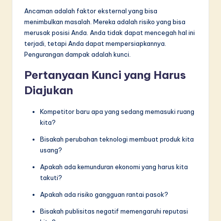
Ancaman adalah faktor eksternal yang bisa
menimbulkan masalah. Mereka adalah risiko yang bisa
merusak posisi Anda. Anda tidak dapat mencegah hal ini
terjadi, tetapi Anda dapat mempersiapkannya.
Pengurangan dampak adalah kunci.
Pertanyaan Kunci yang Harus
Diajukan
Kompetitor baru apa yang sedang memasuki ruang
kita?
Bisakah perubahan teknologi membuat produk kita
usang?
Apakah ada kemunduran ekonomi yang harus kita
takuti?
Apakah ada risiko gangguan rantai pasok?
Bisakah publisitas negatif memengaruhi reputasi