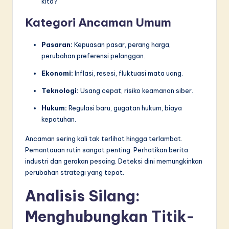
kita?
Kategori Ancaman Umum
Pasaran:
Kepuasan pasar, perang harga,
perubahan preferensi pelanggan.
Ekonomi:
Inflasi, resesi, fluktuasi mata uang.
Teknologi:
Usang cepat, risiko keamanan siber.
Hukum:
Regulasi baru, gugatan hukum, biaya
kepatuhan.
Ancaman sering kali tak terlihat hingga terlambat.
Pemantauan rutin sangat penting. Perhatikan berita
industri dan gerakan pesaing. Deteksi dini memungkinkan
perubahan strategi yang tepat.
Analisis Silang:
Menghubungkan Titik-