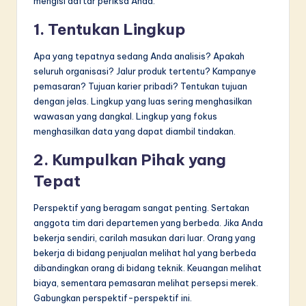
mengisi daftar periksa Anda.
1. Tentukan Lingkup
Apa yang tepatnya sedang Anda analisis? Apakah
seluruh organisasi? Jalur produk tertentu? Kampanye
pemasaran? Tujuan karier pribadi? Tentukan tujuan
dengan jelas. Lingkup yang luas sering menghasilkan
wawasan yang dangkal. Lingkup yang fokus
menghasilkan data yang dapat diambil tindakan.
2. Kumpulkan Pihak yang
Tepat
Perspektif yang beragam sangat penting. Sertakan
anggota tim dari departemen yang berbeda. Jika Anda
bekerja sendiri, carilah masukan dari luar. Orang yang
bekerja di bidang penjualan melihat hal yang berbeda
dibandingkan orang di bidang teknik. Keuangan melihat
biaya, sementara pemasaran melihat persepsi merek.
Gabungkan perspektif-perspektif ini.