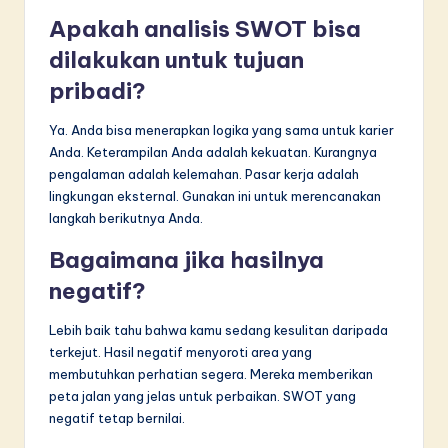
Apakah analisis SWOT bisa
dilakukan untuk tujuan
pribadi?
Ya. Anda bisa menerapkan logika yang sama untuk karier
Anda. Keterampilan Anda adalah kekuatan. Kurangnya
pengalaman adalah kelemahan. Pasar kerja adalah
lingkungan eksternal. Gunakan ini untuk merencanakan
langkah berikutnya Anda.
Bagaimana jika hasilnya
negatif?
Lebih baik tahu bahwa kamu sedang kesulitan daripada
terkejut. Hasil negatif menyoroti area yang
membutuhkan perhatian segera. Mereka memberikan
peta jalan yang jelas untuk perbaikan. SWOT yang
negatif tetap bernilai.