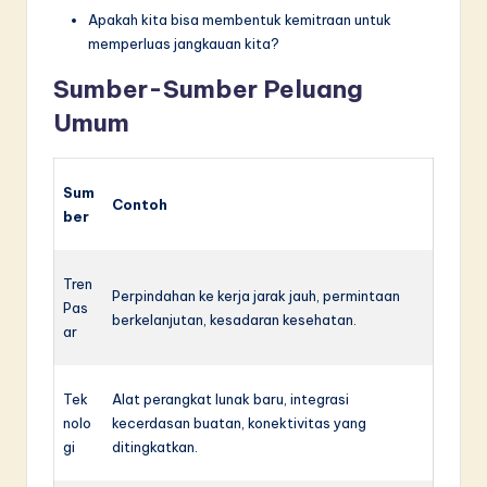
Apakah kita bisa membentuk kemitraan untuk
memperluas jangkauan kita?
Sumber-Sumber Peluang
Umum
Sum
Contoh
ber
Tren
Perpindahan ke kerja jarak jauh, permintaan
Pas
berkelanjutan, kesadaran kesehatan.
ar
Tek
Alat perangkat lunak baru, integrasi
nolo
kecerdasan buatan, konektivitas yang
gi
ditingkatkan.