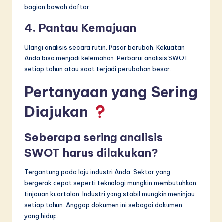
bagian bawah daftar.
4. Pantau Kemajuan
Ulangi analisis secara rutin. Pasar berubah. Kekuatan
Anda bisa menjadi kelemahan. Perbarui analisis SWOT
setiap tahun atau saat terjadi perubahan besar.
Pertanyaan yang Sering
Diajukan
Seberapa sering analisis
SWOT harus dilakukan?
Tergantung pada laju industri Anda. Sektor yang
bergerak cepat seperti teknologi mungkin membutuhkan
tinjauan kuartalan. Industri yang stabil mungkin meninjau
setiap tahun. Anggap dokumen ini sebagai dokumen
yang hidup.