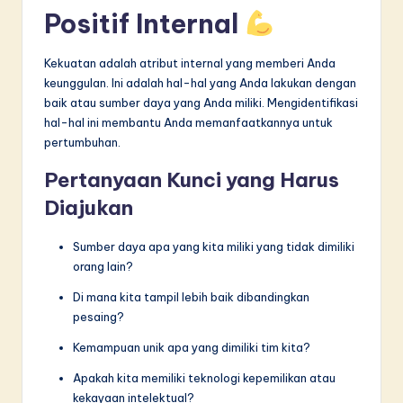
Positif Internal
Kekuatan adalah atribut internal yang memberi Anda
keunggulan. Ini adalah hal-hal yang Anda lakukan dengan
baik atau sumber daya yang Anda miliki. Mengidentifikasi
hal-hal ini membantu Anda memanfaatkannya untuk
pertumbuhan.
Pertanyaan Kunci yang Harus
Diajukan
Sumber daya apa yang kita miliki yang tidak dimiliki
orang lain?
Di mana kita tampil lebih baik dibandingkan
pesaing?
Kemampuan unik apa yang dimiliki tim kita?
Apakah kita memiliki teknologi kepemilikan atau
kekayaan intelektual?