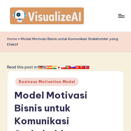
Skip
to
content
V
is
Home
»
Model Motivasi Bisnis untuk Komunikasi Stakeholder yang
Efektif
u
a
li
Read this post in:
z
Posted
Business Motivation Model
e
in
Model Motivasi
A
I
Bisnis untuk
I
Komunikasi
n