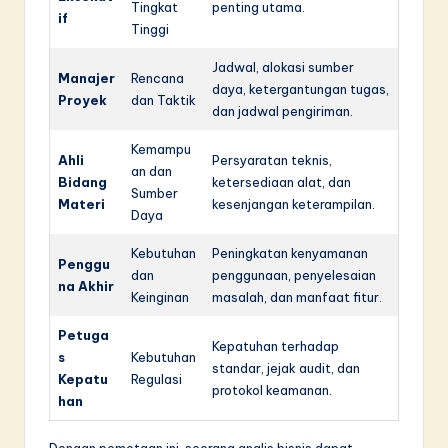
Tingkat
penting utama.
if
Tinggi
Jadwal, alokasi sumber
Manajer
Rencana
daya, ketergantungan tugas,
Proyek
dan Taktik
dan jadwal pengiriman.
Kemampu
Ahli
Persyaratan teknis,
an dan
Bidang
ketersediaan alat, dan
Sumber
Materi
kesenjangan keterampilan.
Daya
Kebutuhan
Peningkatan kenyamanan
Penggu
dan
penggunaan, penyelesaian
na Akhir
Keinginan
masalah, dan manfaat fitur.
Petuga
Kepatuhan terhadap
s
Kebutuhan
standar, jejak audit, dan
Kepatu
Regulasi
protokol keamanan.
han
Dengan pemetaan ini, seorang analis bisnis dapat