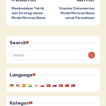
Post
Previous Post
Next Post
Membedakan Taktik
Standar Dokumentasi
navigation
dan Strategi dalam
Model Motivasi Bisnis
Model Motivasi Bisnis
untuk Perusahaan
Search
Language
Kategori