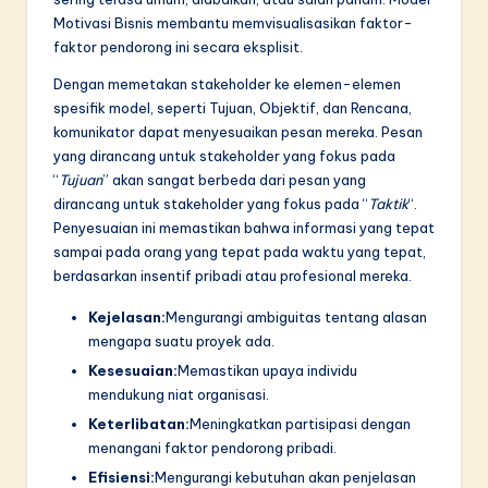
n
Motivasi Bisnis membantu memvisualisasikan faktor-
n
faktor pendorong ini secara eksplisit.
o
Dengan memetakan stakeholder ke elemen-elemen
spesifik model, seperti Tujuan, Objektif, dan Rencana,
v
komunikator dapat menyesuaikan pesan mereka. Pesan
a
yang dirancang untuk stakeholder yang fokus pada
“
Tujuan
” akan sangat berbeda dari pesan yang
ti
dirancang untuk stakeholder yang fokus pada “
Taktik
“.
o
Penyesuaian ini memastikan bahwa informasi yang tepat
sampai pada orang yang tepat pada waktu yang tepat,
n
berdasarkan insentif pribadi atau profesional mereka.
Kejelasan:
Mengurangi ambiguitas tentang alasan
mengapa suatu proyek ada.
Kesesuaian:
Memastikan upaya individu
mendukung niat organisasi.
Keterlibatan:
Meningkatkan partisipasi dengan
menangani faktor pendorong pribadi.
Efisiensi:
Mengurangi kebutuhan akan penjelasan