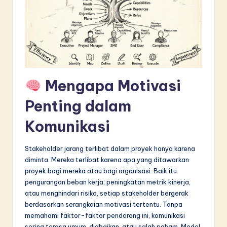
in
A
I
&
S
Mengapa Motivasi
o
Penting dalam
f
Komunikasi
t
w
Stakeholder jarang terlibat dalam proyek hanya karena
diminta. Mereka terlibat karena apa yang ditawarkan
a
proyek bagi mereka atau bagi organisasi. Baik itu
r
pengurangan beban kerja, peningkatan metrik kinerja,
atau menghindari risiko, setiap stakeholder bergerak
e
berdasarkan serangkaian motivasi tertentu. Tanpa
I
memahami faktor-faktor pendorong ini, komunikasi
sering terasa umum, diabaikan, atau salah paham. Model