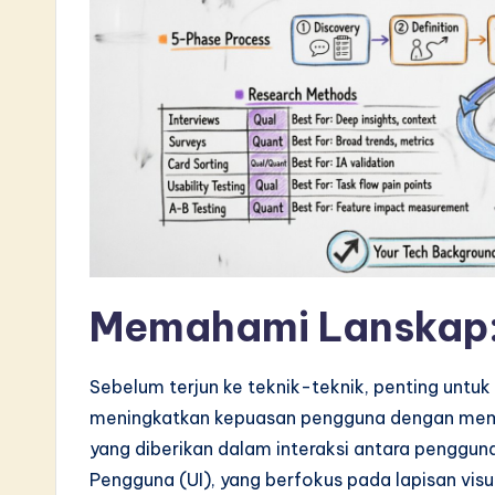
L
a
t
e
s
t
i
Memahami Lanskap:
n
A
Sebelum terjun ke teknik-teknik, penting untuk 
I
meningkatkan kepuasan pengguna dengan mempe
yang diberikan dalam interaksi antara penggun
&
Pengguna (UI), yang berfokus pada lapisan visu