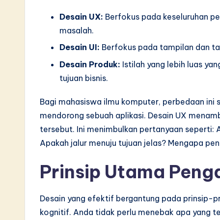
S
Desain UX:
Berfokus pada keseluruhan p
o
masalah.
Desain UI:
Berfokus pada tampilan dan tat
ft
Desain Produk:
Istilah yang lebih luas y
w
tujuan bisnis.
a
Bagi mahasiswa ilmu komputer, perbedaan ini 
r
mendorong sebuah aplikasi. Desain UX menamba
tersebut. Ini menimbulkan pertanyaan seperti:
e
Apakah jalur menuju tujuan jelas? Mengapa pen
I
Prinsip Utama Pen
n
n
Desain yang efektif bergantung pada prinsip-pri
kognitif. Anda tidak perlu menebak apa yang t
o