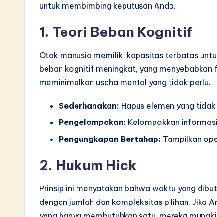
untuk membimbing keputusan Anda.
v
1. Teori Beban Kognitif
a
ti
Otak manusia memiliki kapasitas terbatas untuk
beban kognitif meningkat, yang menyebabkan f
o
meminimalkan usaha mental yang tidak perlu.
n
Sederhanakan:
Hapus elemen yang tidak 
Pengelompokan:
Kelompokkan informasi 
Pengungkapan Bertahap:
Tampilkan ops
2. Hukum Hick
Prinsip ini menyatakan bahwa waktu yang dibu
dengan jumlah dan kompleksitas pilihan. Jika
yang hanya membutuhkan satu, mereka mungkin