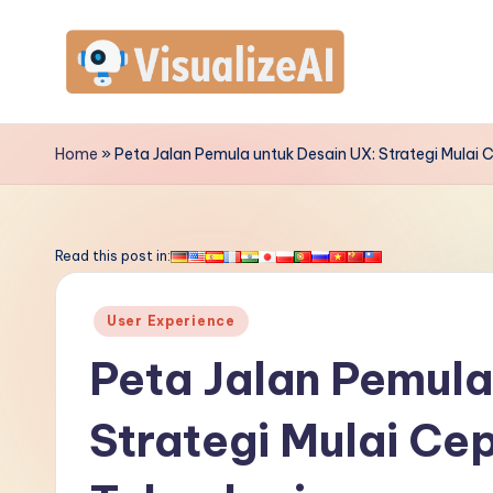
Skip
to
V
content
is
Home
»
Peta Jalan Pemula untuk Desain UX: Strategi Mulai
u
a
Read this post in:
li
Posted
User Experience
z
in
Peta Jalan Pemula
e
Strategi Mulai Ce
A
I