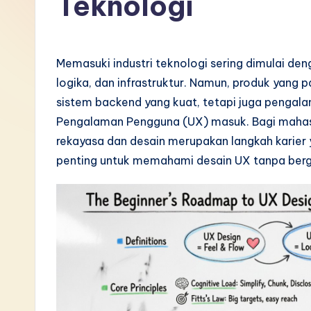
Teknologi
I
n
Memasuki industri teknologi sering dimulai de
d
logika, dan infrastruktur. Namun, produk yang 
sistem backend yang kuat, tetapi juga pengalama
o
Pengalaman Pengguna (UX) masuk. Bagi mahas
n
rekayasa dan desain merupakan langkah karier 
penting untuk memahami desain UX tanpa berga
e
si
a
n
-