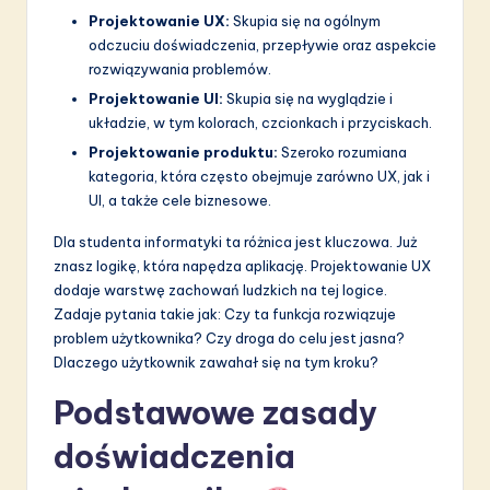
a
Projektowanie UX:
Skupia się na ogólnym
ti
odczuciu doświadczenia, przepływie oraz aspekcie
rozwiązywania problemów.
o
Projektowanie UI:
Skupia się na wyglądzie i
n
układzie, w tym kolorach, czcionkach i przyciskach.
Projektowanie produktu:
Szeroko rozumiana
kategoria, która często obejmuje zarówno UX, jak i
UI, a także cele biznesowe.
Dla studenta informatyki ta różnica jest kluczowa. Już
znasz logikę, która napędza aplikację. Projektowanie UX
dodaje warstwę zachowań ludzkich na tej logice.
Zadaje pytania takie jak: Czy ta funkcja rozwiązuje
problem użytkownika? Czy droga do celu jest jasna?
Dlaczego użytkownik zawahał się na tym kroku?
Podstawowe zasady
doświadczenia