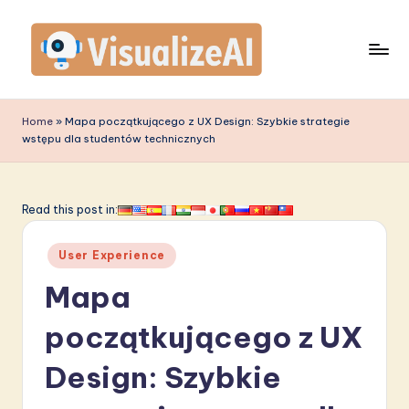
Skip
to
content
V
is
Home
»
Mapa początkującego z UX Design: Szybkie strategie
wstępu dla studentów technicznych
u
a
li
Read this post in:
z
Posted
User Experience
e
in
Mapa
A
I
początkującego z UX
P
Design: Szybkie
o