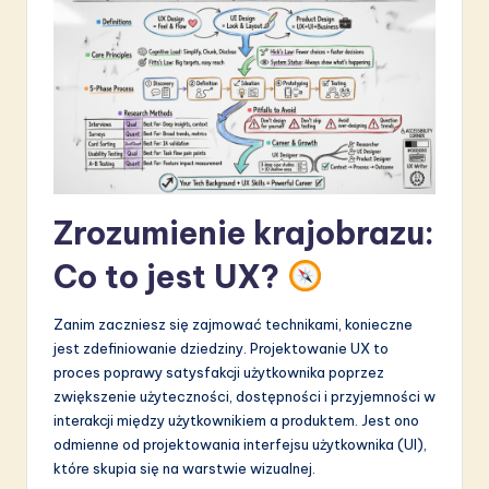
S
o
f
t
w
a
Zrozumienie krajobrazu:
r
Co to jest UX?
e
I
Zanim zaczniesz się zajmować technikami, konieczne
n
jest zdefiniowanie dziedziny. Projektowanie UX to
proces poprawy satysfakcji użytkownika poprzez
n
zwiększenie użyteczności, dostępności i przyjemności w
o
interakcji między użytkownikiem a produktem. Jest ono
odmienne od projektowania interfejsu użytkownika (UI),
v
które skupia się na warstwie wizualnej.