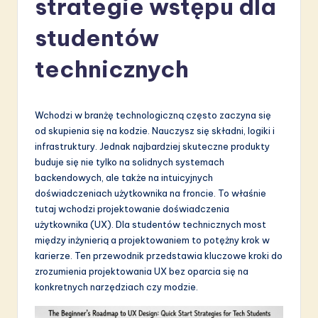
strategie wstępu dla
li
s
studentów
h
technicznych
-
L
Wchodzi w branżę technologiczną często zaczyna się
a
od skupienia się na kodzie. Nauczysz się składni, logiki i
t
infrastruktury. Jednak najbardziej skuteczne produkty
buduje się nie tylko na solidnych systemach
e
backendowych, ale także na intuicyjnych
s
doświadczeniach użytkownika na froncie. To właśnie
tutaj wchodzi projektowanie doświadczenia
t
użytkownika (UX). Dla studentów technicznych most
in
między inżynierią a projektowaniem to potężny krok w
karierze. Ten przewodnik przedstawia kluczowe kroki do
A
zrozumienia projektowania UX bez oparcia się na
I
konkretnych narzędziach czy modzie.
&