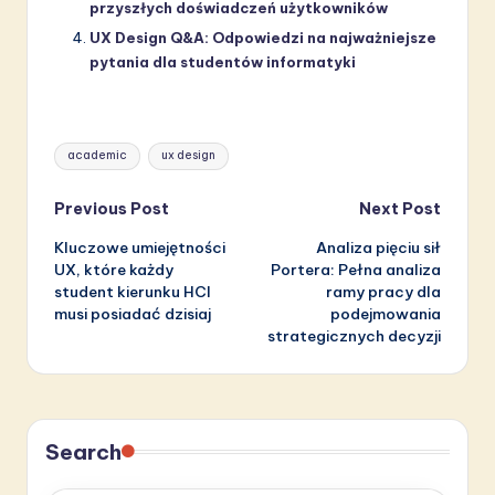
przyszłych doświadczeń użytkowników
UX Design Q&A: Odpowiedzi na najważniejsze
pytania dla studentów informatyki
Tags:
academic
ux design
Post
Previous Post
Next Post
Kluczowe umiejętności
Analiza pięciu sił
navigation
UX, które każdy
Portera: Pełna analiza
student kierunku HCI
ramy pracy dla
musi posiadać dzisiaj
podejmowania
strategicznych decyzji
Search