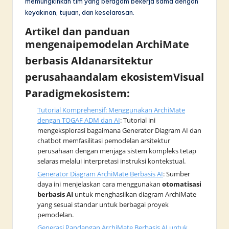
memungkinkan tim yang beragam bekerja sama dengan
keyakinan, tujuan, dan keselarasan.
Artikel dan panduan
mengenai
pemodelan ArchiMate
berbasis AI
dan
arsitektur
perusahaan
dalam ekosistem
Visual
Paradigm
ekosistem:
Tutorial Komprehensif: Menggunakan ArchiMate
dengan TOGAF ADM dan AI
: Tutorial ini
mengeksplorasi bagaimana Generator Diagram AI dan
chatbot memfasilitasi pemodelan arsitektur
perusahaan dengan menjaga sistem kompleks tetap
selaras melalui interpretasi instruksi kontekstual.
Generator Diagram ArchiMate Berbasis AI
: Sumber
daya ini menjelaskan cara menggunakan
otomatisasi
berbasis AI
untuk menghasilkan diagram ArchiMate
yang sesuai standar untuk berbagai proyek
pemodelan.
Generasi Pandangan ArchiMate Berbasis AI untuk