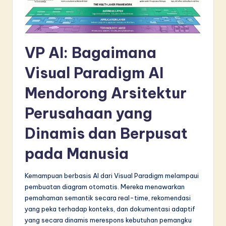
n
n
o
VP AI: Bagaimana
v
a
Visual Paradigm AI
ti
Mendorong Arsitektur
o
Perusahaan yang
n
Dinamis dan Berpusat
pada Manusia
Kemampuan berbasis AI dari Visual Paradigm melampaui
pembuatan diagram otomatis. Mereka menawarkan
pemahaman semantik secara real-time, rekomendasi
yang peka terhadap konteks, dan dokumentasi adaptif
yang secara dinamis merespons kebutuhan pemangku