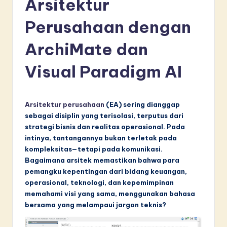
Arsitektur
d
o
Perusahaan dengan
n
ArchiMate dan
e
Visual Paradigm AI
si
a
n
Arsitektur perusahaan
(EA) sering dianggap
sebagai disiplin yang terisolasi, terputus dari
-
strategi bisnis dan realitas operasional. Pada
L
intinya, tantangannya bukan terletak pada
kompleksitas—tetapi pada komunikasi.
a
Bagaimana arsitek memastikan bahwa para
t
pemangku kepentingan dari bidang keuangan,
operasional, teknologi, dan kepemimpinan
e
memahami visi yang sama, menggunakan bahasa
s
bersama yang melampaui jargon teknis?
t