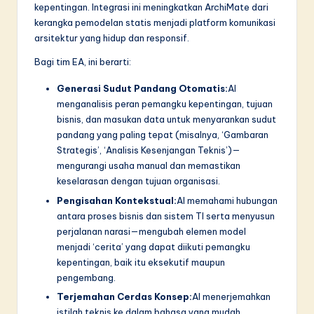
kepentingan. Integrasi ini meningkatkan ArchiMate dari
kerangka pemodelan statis menjadi platform komunikasi
arsitektur yang hidup dan responsif.
Bagi tim EA, ini berarti:
Generasi Sudut Pandang Otomatis:
AI
menganalisis peran pemangku kepentingan, tujuan
bisnis, dan masukan data untuk menyarankan sudut
pandang yang paling tepat (misalnya, ‘Gambaran
Strategis’, ‘Analisis Kesenjangan Teknis’)—
mengurangi usaha manual dan memastikan
keselarasan dengan tujuan organisasi.
Pengisahan Kontekstual:
AI memahami hubungan
antara proses bisnis dan sistem TI serta menyusun
perjalanan narasi—mengubah elemen model
menjadi ‘cerita’ yang dapat diikuti pemangku
kepentingan, baik itu eksekutif maupun
pengembang.
Terjemahan Cerdas Konsep:
AI menerjemahkan
istilah teknis ke dalam bahasa yang mudah