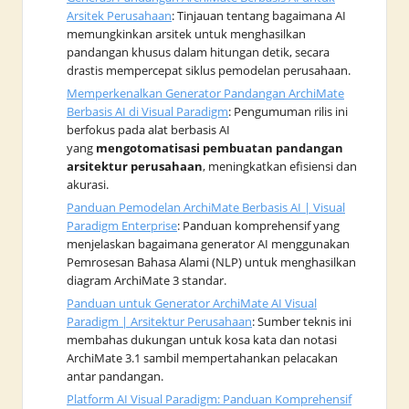
Arsitek Perusahaan
: Tinjauan tentang bagaimana AI
memungkinkan arsitek untuk menghasilkan
pandangan khusus dalam hitungan detik, secara
drastis mempercepat siklus pemodelan perusahaan.
Memperkenalkan Generator Pandangan ArchiMate
Berbasis AI di Visual Paradigm
: Pengumuman rilis ini
berfokus pada alat berbasis AI
yang
mengotomatisasi pembuatan pandangan
arsitektur perusahaan
, meningkatkan efisiensi dan
akurasi.
Panduan Pemodelan ArchiMate Berbasis AI | Visual
Paradigm Enterprise
: Panduan komprehensif yang
menjelaskan bagaimana generator AI menggunakan
Pemrosesan Bahasa Alami (NLP) untuk menghasilkan
diagram ArchiMate 3 standar.
Panduan untuk Generator ArchiMate AI Visual
Paradigm | Arsitektur Perusahaan
: Sumber teknis ini
membahas dukungan untuk kosa kata dan notasi
ArchiMate 3.1 sambil mempertahankan pelacakan
antar pandangan.
Platform AI Visual Paradigm: Panduan Komprehensif