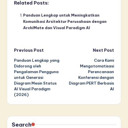
Related Posts:
Panduan Lengkap untuk Meningkatkan
Komunikasi Arsitektur Perusahaan dengan
ArchiMate dan Visual Paradigm AI
Post
Previous Post
Next Post
Panduan Lengkap yang
Cara Kami
navigation
Didorong oleh
Mengotomatisasi
Pengalaman Pengguna
Perencanaan
untuk Generasi
Konferensi dengan
Diagram Mesin Status
Diagram PERT Berbasis
AI Visual Paradigm
AI
(2026)
Search