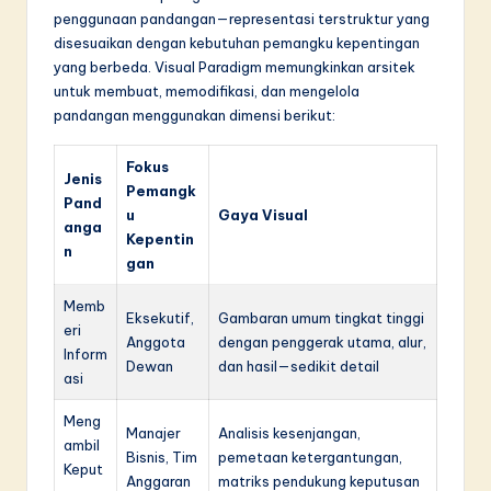
penggunaan pandangan—representasi terstruktur yang
disesuaikan dengan kebutuhan pemangku kepentingan
yang berbeda. Visual Paradigm memungkinkan arsitek
untuk membuat, memodifikasi, dan mengelola
pandangan menggunakan dimensi berikut:
Fokus
Jenis
Pemangk
Pand
u
Gaya Visual
anga
Kepentin
n
gan
Memb
Eksekutif,
Gambaran umum tingkat tinggi
eri
Anggota
dengan penggerak utama, alur,
Inform
Dewan
dan hasil—sedikit detail
asi
Meng
Manajer
Analisis kesenjangan,
ambil
Bisnis, Tim
pemetaan ketergantungan,
Keput
Anggaran
matriks pendukung keputusan