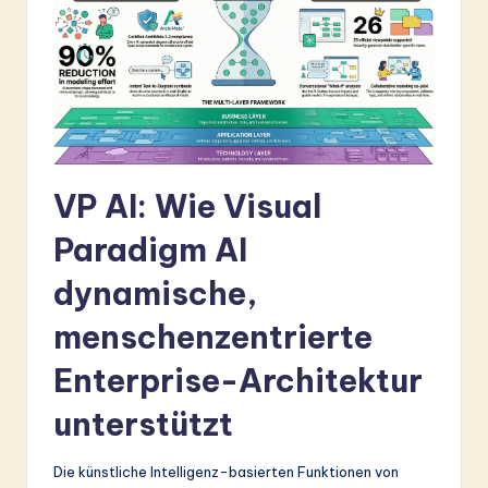
ti
o
n
VP AI: Wie Visual
Paradigm AI
dynamische,
menschenzentrierte
Enterprise-Architektur
unterstützt
Die künstliche Intelligenz-basierten Funktionen von