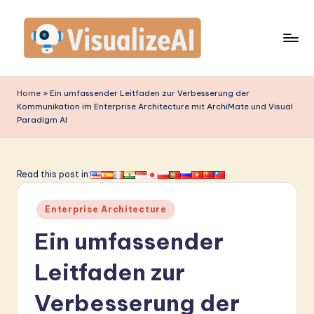
Skip
to
content
V
is
Home
»
Ein umfassender Leitfaden zur Verbesserung der
Kommunikation im Enterprise Architecture mit ArchiMate und Visual
u
Paradigm AI
a
li
Read this post in:
z
e
Posted
Enterprise Architecture
in
A
Ein umfassender
I
Leitfaden zur
G
Verbesserung der
e