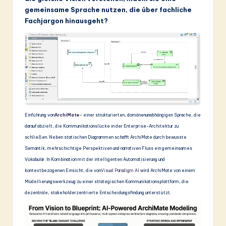
gemeinsame Sprache nutzen, die über fachliche
&
Fachjargon hinausgeht?
S
o
ft
w
a
r
Einführung von
ArchiMate
– einer strukturierten, domänenunabhängigen Sprache, die
e
darauf abzielt, die Kommunikationslücke in der Enterprise-Architektur zu
schließen. Neben statischen Diagrammen schafft ArchiMate durch bewusste
In
Semantik, mehrschichtige Perspektiven und narrativen Fluss ein gemeinsames
n
Vokabular. In Kombination mit der intelligenten Automatisierung und
kontextbezogenen Einsicht, die von
Visual Paradigm AI
wird ArchiMate von einem
o
Modellierungswerkzeug zu einer strategischen Kommunikationsplattform, die
v
dezentrale, stakeholderzentrierte Entscheidungsfindung unterstützt.
a