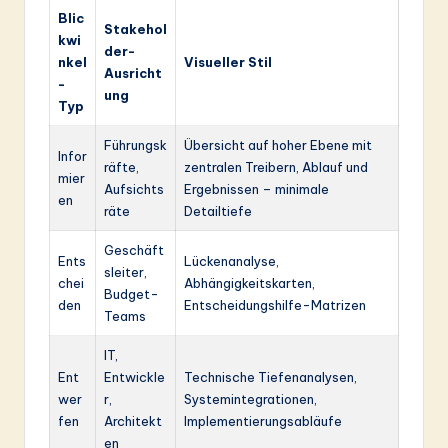
Blic
Stakehol
kwi
der-
nkel
Visueller Stil
Ausricht
-
ung
Typ
Führungsk
Übersicht auf hoher Ebene mit
Infor
räfte,
zentralen Treibern, Ablauf und
mier
Aufsichts
Ergebnissen – minimale
en
räte
Detailtiefe
Geschäft
Ents
Lückenanalyse,
sleiter,
chei
Abhängigkeitskarten,
Budget-
den
Entscheidungshilfe-Matrizen
Teams
IT,
Ent
Entwickle
Technische Tiefenanalysen,
wer
r,
Systemintegrationen,
fen
Architekt
Implementierungsabläufe
en