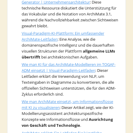
Generator | Unternehmensarchitektur
: Diese
technische Ressource diskutiert die Unterstützung für
das Vokabular und die Notation von ArchiMate 3.1,
während die Nachvollziehbarkeit zwischen Sichtweisen
gewahrt bleibt.
Visual-Paradigm-KI-Plattform: Ein umfassender
ArchiMate-Leitfaden
: Eine Analyse, wie die
domänenspezifische Intelligenz und die dauerhaften
visuellen Strukturen der Plattform
allgemeine LLMs
übertrifft
bei architektonischen Aufgaben.
Wie man KI für das ArchiMate-Modellieren im TOGAF-
ADM einsetzt | Visual-Paradigm-Leitfaden
: Dieser
Leitfaden erklärt die Verwendung von NLP, um
Texteingaben in Diagramme zu konvertieren, die alle
offiziellen Sichtweisen unterstützen, die für den ADM-
Zyklus erforderlich sind.
Wie man ArchiMate einsetzt, um Informationsflüsse
mit KI zu visualisieren
: Dieser Artikel zeigt, wie der KI-
Modellierungsassistent architekturspezifische
Konzepte wie Informationsflüsse und
Ausrichtung
von Geschäft und Technologie
.
ArchiMate erklärt: Ein Leitfaden für künstliche