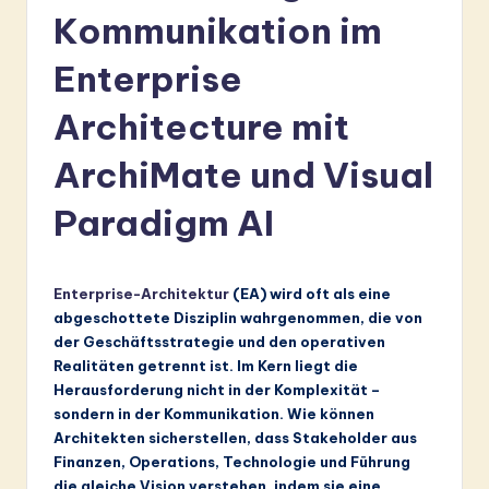
r
Kommunikation im
m
Enterprise
a
Architecture mit
n
-
ArchiMate und Visual
L
Paradigm AI
a
t
Enterprise-Architektur
(EA) wird oft als eine
e
abgeschottete Disziplin wahrgenommen, die von
s
der Geschäftsstrategie und den operativen
Realitäten getrennt ist. Im Kern liegt die
t
Herausforderung nicht in der Komplexität –
in
sondern in der Kommunikation. Wie können
Architekten sicherstellen, dass Stakeholder aus
A
Finanzen, Operations, Technologie und Führung
I
die gleiche Vision verstehen, indem sie eine