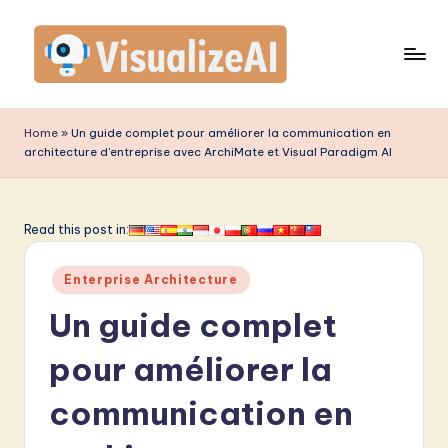
Skip
to
content
V
is
Home
»
Un guide complet pour améliorer la communication en
architecture d’entreprise avec ArchiMate et Visual Paradigm AI
u
a
li
Read this post in:
z
Posted
Enterprise Architecture
e
in
Un guide complet
A
I
pour améliorer la
F
communication en
r