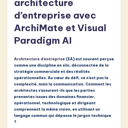
architecture
e
n
d’entreprise avec
c
ArchiMate et Visual
h
Paradigm AI
-
L
a
Architecture d’entreprise
(EA) est souvent perçue
comme une discipline en silo, déconnectée de la
t
stratégie commerciale et des réalités
e
opérationnelles. Au cœur du défi, ce n’est pas la
complexité, mais la communication. Comment les
s
architectes s’assurent-ils que les parties
t
prenantes issues des domaines financier,
opérationnel, technologique et dirigeant
in
comprennent la même vision, en utilisant un
A
langage commun qui dépasse le jargon technique
?
I