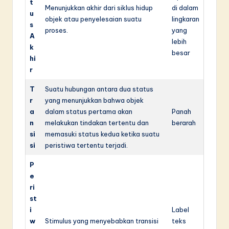
t
Menunjukkan akhir dari siklus hidup
di dalam
u
objek atau penyelesaian suatu
lingkaran
s
proses.
yang
A
lebih
k
besar
hi
r
T
Suatu hubungan antara dua status
r
yang menunjukkan bahwa objek
a
dalam status pertama akan
Panah
n
melakukan tindakan tertentu dan
berarah
si
memasuki status kedua ketika suatu
si
peristiwa tertentu terjadi.
P
e
ri
st
i
Label
w
Stimulus yang menyebabkan transisi
teks