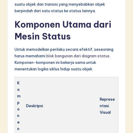
suatu objek dan transisi yang menyebabkan objek
berpindah dari satu status ke status lainnya.
Komponen Utama dari
Mesin Status
Untuk memodelkan perilaku secara efektif, seseorang
harus memahami
blok bangunan dari diagram status
.
Komponen-komponen ini bekerja sama untuk
menentukan logika siklus hidup suatu objek.
K
o
m
Represe
p
Deskripsi
ntasi
o
Visual
n
e
n