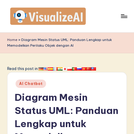
Skip
to
content
V
is
Home
»
Diagram Mesin Status UML: Panduan Lengkap untuk
Memodelkan Perilaku Objek dengan AI
u
a
li
Read this post in:
z
Posted
AI Chatbot
e
in
Diagram Mesin
A
I
Status UML: Panduan
I
Lengkap untuk
n