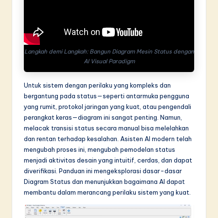
in
A
I
Langkah demi Langkah: Bangun Diagram Mesin Status dengan
&
AI Visual Paradigm
S
Untuk sistem dengan perilaku yang kompleks dan
o
bergantung pada status—seperti antarmuka pengguna
yang rumit, protokol jaringan yang kuat, atau pengendali
f
perangkat keras—diagram ini sangat penting. Namun,
t
melacak transisi status secara manual bisa melelahkan
dan rentan terhadap kesalahan. Asisten AI modern telah
w
mengubah proses ini, mengubah pemodelan status
a
menjadi aktivitas desain yang intuitif, cerdas, dan dapat
diverifikasi. Panduan ini mengeksplorasi dasar-dasar
r
Diagram Status dan menunjukkan bagaimana AI dapat
e
membantu dalam merancang perilaku sistem yang kuat.
I