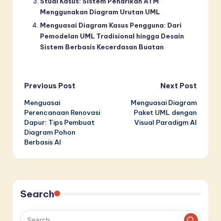
Studi Kasus: Sistem Penarikan ATM
Menggunakan Diagram Urutan UML
Menguasai Diagram Kasus Pengguna: Dari
Pemodelan UML Tradisional hingga Desain
Sistem Berbasis Kecerdasan Buatan
Post
Previous Post
Next Post
Menguasai
Menguasai Diagram
navigation
Perencanaan Renovasi
Paket UML dengan
Dapur: Tips Pembuat
Visual Paradigm AI
Diagram Pohon
Berbasis AI
Search