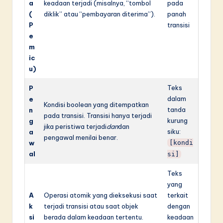
a
keadaan terjadi (misalnya, “tombol
pada
(
diklik” atau “pembayaran diterima”).
panah
P
transisi
e
m
ic
u)
Teks
P
dalam
e
Kondisi boolean yang ditempatkan
tanda
n
pada transisi. Transisi hanya terjadi
kurung
g
jika peristiwa terjadi
dan
dan
siku:
a
pengawal menilai benar.
w
[kondi
al
si]
Teks
yang
A
Operasi atomik yang dieksekusi saat
terkait
k
terjadi transisi atau saat objek
dengan
si
berada dalam keadaan tertentu.
keadaan