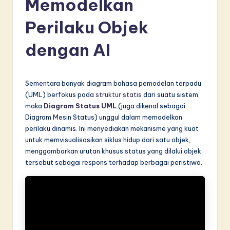
Memodelkan
d
o
Perilaku Objek
n
dengan AI
e
si
Sementara banyak diagram bahasa pemodelan terpadu
a
(UML) berfokus pada
struktur statis
dari suatu sistem,
n
maka
Diagram Status UML
(juga dikenal sebagai
Diagram Mesin Status) unggul dalam memodelkan
-
perilaku dinamis. Ini menyediakan mekanisme yang kuat
L
untuk memvisualisasikan siklus hidup dari satu objek,
menggambarkan urutan khusus status yang dilalui objek
a
tersebut sebagai respons terhadap berbagai peristiwa.
t
e
s
t