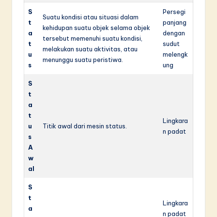
S
Persegi
Suatu kondisi atau situasi dalam
t
panjang
kehidupan suatu objek selama objek
a
dengan
tersebut memenuhi suatu kondisi,
t
sudut
melakukan suatu aktivitas, atau
u
melengk
menunggu suatu peristiwa.
s
ung
S
t
a
t
Lingkara
u
Titik awal dari mesin status.
n padat
s
A
w
al
S
t
Lingkara
a
n padat