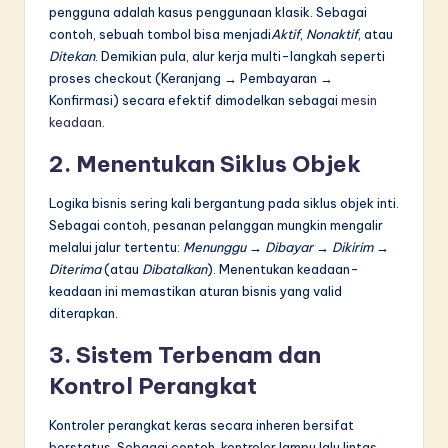
pengguna adalah kasus penggunaan klasik. Sebagai
contoh, sebuah tombol bisa menjadi
Aktif
,
Nonaktif
, atau
Ditekan
. Demikian pula, alur kerja multi-langkah seperti
proses checkout (Keranjang → Pembayaran →
Konfirmasi) secara efektif dimodelkan sebagai
mesin
keadaan
.
2. Menentukan Siklus Objek
Logika bisnis sering kali bergantung pada siklus objek inti.
Sebagai contoh, pesanan pelanggan mungkin mengalir
melalui jalur tertentu:
Menunggu → Dibayar → Dikirim →
Diterima
(atau
Dibatalkan
). Menentukan keadaan-
keadaan ini memastikan aturan bisnis yang valid
diterapkan.
3. Sistem Terbenam dan
Kontrol Perangkat
Kontroler perangkat keras secara inheren bersifat
berstatus. Sebagai contoh, kontroler lampu lalu lintas