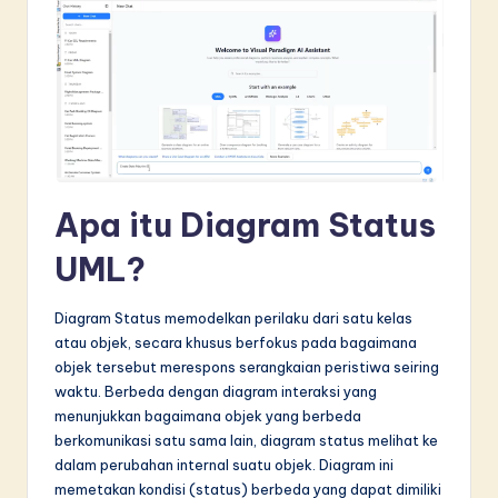
n
n
o
v
a
ti
Apa itu Diagram Status
o
UML?
n
Diagram Status memodelkan perilaku dari satu kelas
atau objek, secara khusus berfokus pada bagaimana
objek tersebut merespons serangkaian peristiwa seiring
waktu. Berbeda dengan diagram interaksi yang
menunjukkan bagaimana objek yang berbeda
berkomunikasi satu sama lain, diagram status melihat ke
dalam perubahan internal suatu objek. Diagram ini
memetakan kondisi (status) berbeda yang dapat dimiliki