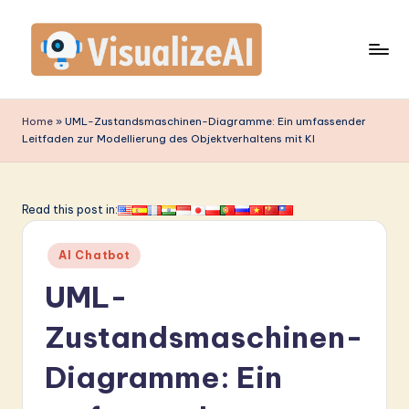
Skip
to
content
V
is
Home
»
UML-Zustandsmaschinen-Diagramme: Ein umfassender
Leitfaden zur Modellierung des Objektverhaltens mit KI
u
a
li
Read this post in:
z
Posted
AI Chatbot
e
in
UML-
A
I
Zustandsmaschinen-
G
Diagramme: Ein
e