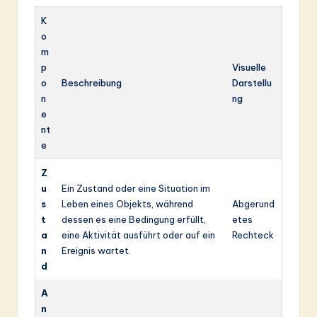
K
o
m
p
Visuelle
o
Beschreibung
Darstellu
n
ng
e
nt
e
Z
u
Ein Zustand oder eine Situation im
s
Leben eines Objekts, während
Abgerund
t
dessen es eine Bedingung erfüllt,
etes
a
eine Aktivität ausführt oder auf ein
Rechteck
n
Ereignis wartet.
d
A
n