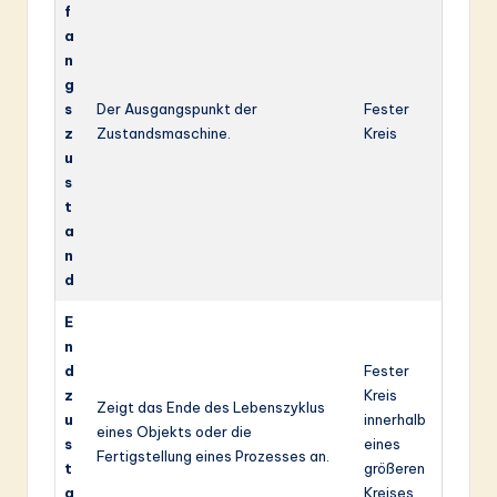
f
a
n
g
s
Der Ausgangspunkt der
Fester
z
Zustandsmaschine.
Kreis
u
s
t
a
n
d
E
n
d
Fester
z
Kreis
Zeigt das Ende des Lebenszyklus
u
innerhalb
eines Objekts oder die
s
eines
Fertigstellung eines Prozesses an.
t
größeren
a
Kreises