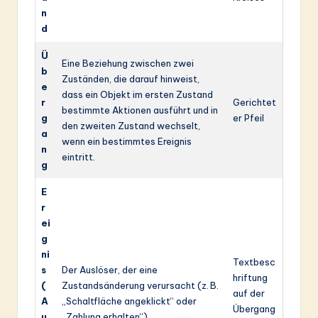
n
d
Ü
Eine Beziehung zwischen zwei
b
Zuständen, die darauf hinweist,
e
dass ein Objekt im ersten Zustand
r
Gerichtet
bestimmte Aktionen ausführt und in
g
er Pfeil
den zweiten Zustand wechselt,
a
wenn ein bestimmtes Ereignis
n
eintritt.
g
E
r
ei
g
ni
Textbesc
s
Der Auslöser, der eine
hriftung
(
Zustandsänderung verursacht (z. B.
auf der
A
„Schaltfläche angeklickt“ oder
Übergang
u
„Zahlung erhalten“).