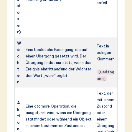
spfeil
sl
ö
s
e
r)
W
Text in
ä
Eine boolesche Bedingung, die auf
eckigen
c
einen Übergang gesetzt wird. Der
Klammern
h
Übergang findet nur statt, wenn das
:
t
Ereignis eintritt
und
und der Wächter
[Beding
e
den Wert „wahr“ ergibt.
ung]
r
Text, der
mit einem
A
Eine atomare Operation, die
Zustand
k
ausgeführt wird, wenn ein Übergang
oder
ti
stattfindet oder während ein Objekt
einem
o
in einem bestimmten Zustand ist.
Übergang
n
verknüpft