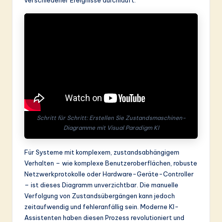
&
S
o
ft
w
a
r
Schritt für Schritt: Erstellen Sie Zustandsmaschinen-
e
Diagramme mit Visual Paradigm KI
In
Für Systeme mit komplexem, zustandsabhängigem
n
Verhalten – wie komplexe Benutzeroberflächen, robuste
Netzwerkprotokolle oder Hardware-Geräte-Controller
o
– ist dieses Diagramm unverzichtbar. Die manuelle
v
Verfolgung von Zustandsübergängen kann jedoch
zeitaufwendig und fehleranfällig sein. Moderne KI-
a
Assistenten haben diesen Prozess revolutioniert und