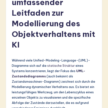
umfassender
r
m
Leitfaden zur
a
Modellierung des
n
Objektverhaltens mit
-
L
KI
a
t
Während viele Unified-Modeling-Language-(UML)-
e
Diagramme sich auf die
statische Struktur
eines
Systems konzentrieren, liegt der Fokus des
UML-
s
Zustandsdiagramms
(auch bekannt als
t
Zustandsmaschinen-Diagramm) zeichnet sich durch die
Modellierung dynamischen Verhaltens aus. Es bietet ein
in
leistungsfähiges Werkzeug, um den Lebenszyklus eines
A
einzelnen Objekts zu visualisieren und die spezifische
Abfolge der Zustände darzustellen, die es aufgrund
I
verschiedener Ereignisse durchläuft.