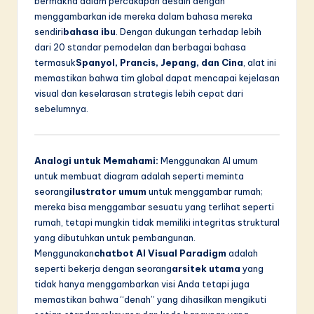
bermakna dalam percakapan desain dengan
menggambarkan ide mereka dalam bahasa mereka
sendiri
bahasa ibu
. Dengan dukungan terhadap lebih
dari 20 standar pemodelan dan berbagai bahasa
termasuk
Spanyol, Prancis, Jepang, dan Cina
, alat ini
memastikan bahwa tim global dapat mencapai kejelasan
visual dan keselarasan strategis lebih cepat dari
sebelumnya.
Analogi untuk Memahami:
Menggunakan AI umum
untuk membuat diagram adalah seperti meminta
seorang
ilustrator umum
untuk menggambar rumah;
mereka bisa menggambar sesuatu yang terlihat seperti
rumah, tetapi mungkin tidak memiliki integritas struktural
yang dibutuhkan untuk pembangunan.
Menggunakan
chatbot AI Visual Paradigm
adalah
seperti bekerja dengan seorang
arsitek utama
yang
tidak hanya menggambarkan visi Anda tetapi juga
memastikan bahwa “denah” yang dihasilkan mengikuti