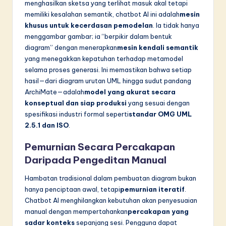
n
menghasilkan sketsa yang terlihat masuk akal tetapi
memiliki kesalahan semantik, chatbot AI ini adalah
mesin
n
khusus untuk kecerdasan pemodelan
. Ia tidak hanya
o
menggambar gambar; ia “berpikir dalam bentuk
diagram” dengan menerapkan
mesin kendali semantik
v
yang menegakkan kepatuhan terhadap metamodel
a
selama proses generasi. Ini memastikan bahwa setiap
hasil—dari diagram urutan UML hingga sudut pandang
ti
ArchiMate—adalah
model yang akurat secara
o
konseptual dan siap produksi
yang sesuai dengan
spesifikasi industri formal seperti
standar OMG UML
n
2.5.1 dan ISO
.
Pemurnian Secara Percakapan
Daripada Pengeditan Manual
Hambatan tradisional dalam pembuatan diagram bukan
hanya penciptaan awal, tetapi
pemurnian iteratif
.
Chatbot AI menghilangkan kebutuhan akan penyesuaian
manual dengan mempertahankan
percakapan yang
sadar konteks
sepanjang sesi. Pengguna dapat