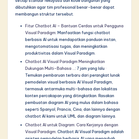
setiap standar rekayasa dan kode bangunan yang
dibutuhkan agar tim profesional benar-benar dapat
membangun struktur tersebut.
Fitur Chatbot AI – Bantuan Cerdas untuk Pengguna
Visual Paradigm
: Manfaatkan fungsi chatbot
berbasis AI untuk mendapatkan panduan instan,
mengotomatisasi tugas, dan meningkatkan
produktivitas dalam Visual Paradigm.
Chatbot AI Visual Paradigm Meningkatkan
Dukungan Multi-Bahasa …
: 7 jam yang lalu ·
Temukan pembaruan terbaru dari perangkat lunak
pemodelan visual berbasis AI Visual Paradigm,
termasuk antarmuka multi-bahasa dan lokalitas
konten percakapan yang ditingkatkan. Rasakan
pembuatan diagram AI yang mulus dalam bahasa
seperti Spanyol, Prancis, Cina, dan lainnya dengan
chatbot AI kami untuk UML dan diagram lainnya.
Chatbot AI untuk Diagram: Cara Kerjanya dengan
Visual Paradigm
: Chatbot AI Visual Paradigm adalah
asisten pemodelan berbasis AI yang mengubah