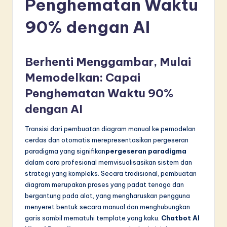
Penghematan Waktu
d
o
90% dengan AI
n
e
Berhenti Menggambar, Mulai
si
Memodelkan: Capai
a
Penghematan Waktu 90%
n
dengan AI
-
Transisi dari pembuatan diagram manual ke pemodelan
L
cerdas dan otomatis merepresentasikan pergeseran
paradigma yang signifikan
pergeseran paradigma
a
dalam cara profesional memvisualisasikan sistem dan
t
strategi yang kompleks. Secara tradisional, pembuatan
diagram merupakan proses yang padat tenaga dan
e
bergantung pada alat, yang mengharuskan pengguna
s
menyeret bentuk secara manual dan menghubungkan
garis sambil mematuhi template yang kaku.
Chatbot AI
t