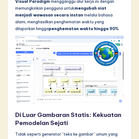
Visual Paradigm
mengganggu alur kerja ini dengan
in
memungkinkan pengguna untuk
mengubah niat
menjadi wawasan secara instan
melalui bahasa
A
alami, menghasilkan penghematan waktu yang
I
dilaporkan hingga
penghematan waktu hingga 90%
.
&
S
o
f
t
w
a
r
Di Luar Gambaran Statis: Kekuatan
e
Pemodelan Sejati
I
Tidak seperti generator “teks ke gambar” umum yang