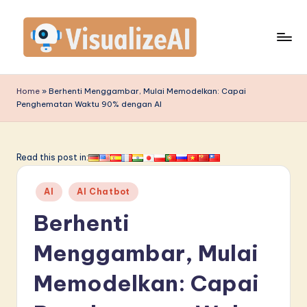
Skip
to
content
V
is
Home
»
Berhenti Menggambar, Mulai Memodelkan: Capai
Penghematan Waktu 90% dengan AI
u
a
li
Read this post in:
z
Posted
AI
AI Chatbot
e
in
Berhenti
A
I
Menggambar, Mulai
I
Memodelkan: Capai
n