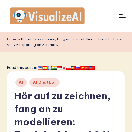
Skip
to
content
V
is
Home
»
Hör auf zu zeichnen, fang an zu modellieren: Erreiche bis zu
90 % Einsparung an Zeit mit KI
u
a
li
Read this post in:
z
Posted
AI
AI Chatbot
e
in
Hör auf zu zeichnen,
A
I
fang an zu
G
modellieren:
e