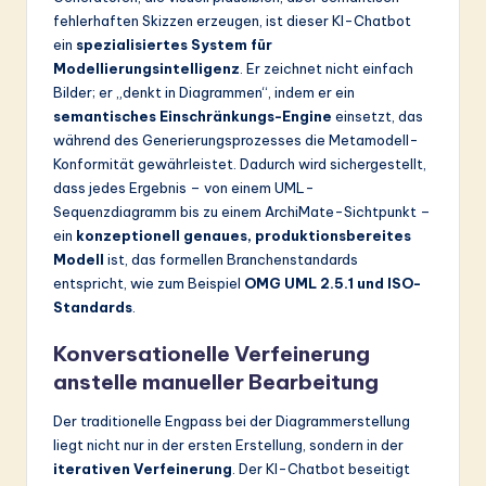
ti
fehlerhaften Skizzen erzeugen, ist dieser KI-Chatbot
o
ein
spezialisiertes System für
Modellierungsintelligenz
. Er zeichnet nicht einfach
n
Bilder; er „denkt in Diagrammen“, indem er ein
semantisches Einschränkungs-Engine
einsetzt, das
während des Generierungsprozesses die Metamodell-
Konformität gewährleistet. Dadurch wird sichergestellt,
dass jedes Ergebnis – von einem UML-
Sequenzdiagramm bis zu einem ArchiMate-Sichtpunkt –
ein
konzeptionell genaues, produktionsbereites
Modell
ist, das formellen Branchenstandards
entspricht, wie zum Beispiel
OMG UML 2.5.1 und ISO-
Standards
.
Konversationelle Verfeinerung
anstelle manueller Bearbeitung
Der traditionelle Engpass bei der Diagrammerstellung
liegt nicht nur in der ersten Erstellung, sondern in der
iterativen Verfeinerung
. Der KI-Chatbot beseitigt