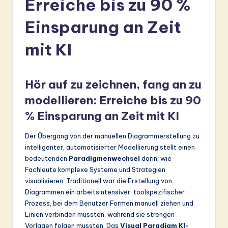
Erreiche bis zu 90 %
r
m
Einsparung an Zeit
a
mit KI
n
-
Hör auf zu zeichnen, fang an zu
L
modellieren: Erreiche bis zu 90
a
% Einsparung an Zeit mit KI
t
Der Übergang von der manuellen Diagrammerstellung zu
e
intelligenter, automatisierter Modellierung stellt einen
s
bedeutenden
Paradigmenwechsel
darin, wie
Fachleute komplexe Systeme und Strategien
t
visualisieren. Traditionell war die Erstellung von
in
Diagrammen ein arbeitsintensiver, toolspezifischer
Prozess, bei dem Benutzer Formen manuell ziehen und
A
Linien verbinden mussten, während sie strengen
I
Vorlagen folgen mussten. Das
Visual Paradigm KI-