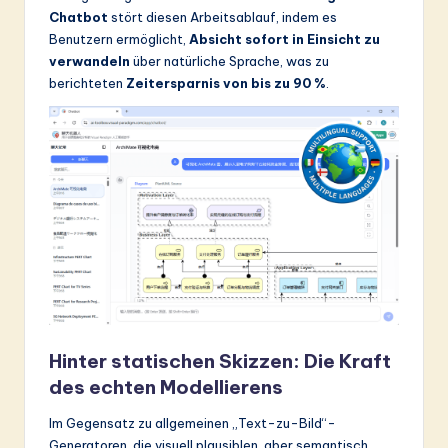
Chatbot
stört diesen Arbeitsablauf, indem es
&
Benutzern ermöglicht,
Absicht sofort in Einsicht zu
S
verwandeln
über natürliche Sprache, was zu
berichteten
Zeitersparnis von bis zu 90 %
.
o
ft
w
a
r
e
In
n
o
Hinter statischen Skizzen: Die Kraft
des echten Modellierens
v
a
Im Gegensatz zu allgemeinen „Text-zu-Bild“-
Generatoren, die visuell plausiblen, aber semantisch