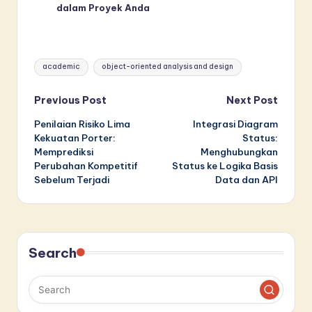
dalam Proyek Anda
Tags:
academic
object-oriented analysis and design
Post
Previous Post
Next Post
Penilaian Risiko Lima
Integrasi Diagram
navigation
Kekuatan Porter:
Status:
Memprediksi
Menghubungkan
Perubahan Kompetitif
Status ke Logika Basis
Sebelum Terjadi
Data dan API
Search