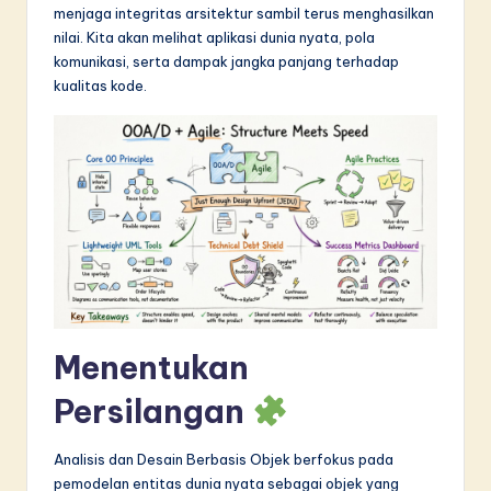
menjaga integritas arsitektur sambil terus menghasilkan
in
nilai. Kita akan melihat aplikasi dunia nyata, pola
A
komunikasi, serta dampak jangka panjang terhadap
kualitas kode.
I
&
S
o
f
t
w
a
Menentukan
r
Persilangan
e
I
Analisis dan Desain Berbasis Objek berfokus pada
pemodelan entitas dunia nyata sebagai objek yang