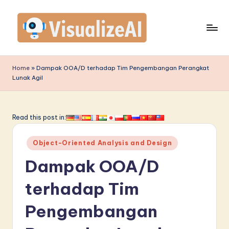
Skip
to
content
V
is
Home
»
Dampak OOA/D terhadap Tim Pengembangan Perangkat
Lunak Agil
u
a
li
Read this post in:
z
Posted
Object-Oriented Analysis and Design
e
in
Dampak OOA/D
A
I
terhadap Tim
I
Pengembangan
n