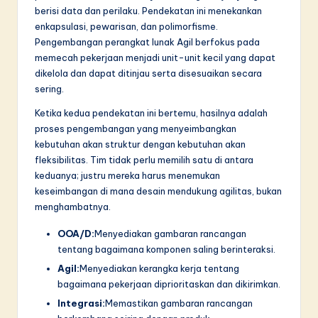
n
berisi data dan perilaku. Pendekatan ini menekankan
n
enkapsulasi, pewarisan, dan polimorfisme.
Pengembangan perangkat lunak Agil berfokus pada
o
memecah pekerjaan menjadi unit-unit kecil yang dapat
v
dikelola dan dapat ditinjau serta disesuaikan secara
sering.
a
Ketika kedua pendekatan ini bertemu, hasilnya adalah
ti
proses pengembangan yang menyeimbangkan
o
kebutuhan akan struktur dengan kebutuhan akan
fleksibilitas. Tim tidak perlu memilih satu di antara
n
keduanya; justru mereka harus menemukan
keseimbangan di mana desain mendukung agilitas, bukan
menghambatnya.
OOA/D:
Menyediakan gambaran rancangan
tentang bagaimana komponen saling berinteraksi.
Agil:
Menyediakan kerangka kerja tentang
bagaimana pekerjaan diprioritaskan dan dikirimkan.
Integrasi:
Memastikan gambaran rancangan