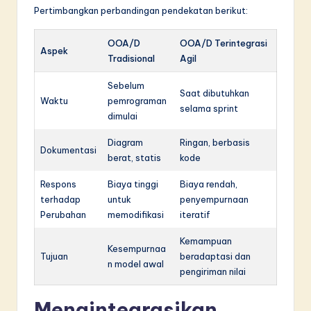
Pertimbangkan perbandingan pendekatan berikut:
OOA/D
OOA/D Terintegrasi
Aspek
Tradisional
Agil
Sebelum
Saat dibutuhkan
Waktu
pemrograman
selama sprint
dimulai
Diagram
Ringan, berbasis
Dokumentasi
berat, statis
kode
Respons
Biaya tinggi
Biaya rendah,
terhadap
untuk
penyempurnaan
Perubahan
memodifikasi
iteratif
Kemampuan
Kesempurnaa
Tujuan
beradaptasi dan
n model awal
pengiriman nilai
Mengintegrasikan