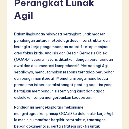
Perangkat Lunak
d
o
Agil
n
e
Dalam lingkungan rekayasa perangkat lunak modern,
si
persilangan antara metodologi desain terstruktur dan
kerangka kerja pengembangan adaptif tetap menjadi
a
area fokus kritis. Analisis dan Desain Berbasis Objek
n
(OOA/D) secara historis dikaitkan dengan perencanaan
awal dan dokumentasi komprehensif. Metodologi Agil,
-
sebaliknya, mengutamakan respons terhadap perubahan
L
dan pengiriman iteratif. Memahami bagaimana kedua
paradigma ini berinteraksi sangat penting bagi tim yang
a
bertujuan membangun sistem yang kuat dan dapat
t
diskalakan tanpa mengorbankan kecepatan.
e
Panduan ini mengeksplorasi mekanisme
mengintegrasikan prinsip OOA/D ke dalam alur kerja Agil.
s
Ia meninjau manfaat berpikir terstruktur, tantangan
t
beban dokumentasi, serta strategi praktis untuk