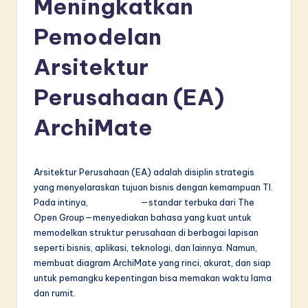
Meningkatkan
d
o
Pemodelan
n
Arsitektur
e
Perusahaan (EA)
si
a
ArchiMate
n
-
Arsitektur Perusahaan (EA) adalah disiplin strategis
L
yang menyelaraskan tujuan bisnis dengan kemampuan TI.
Pada intinya,
ArchiMate
—standar terbuka dari The
a
Open Group—menyediakan bahasa yang kuat untuk
t
memodelkan struktur perusahaan di berbagai lapisan
seperti bisnis, aplikasi, teknologi, dan lainnya. Namun,
e
membuat diagram ArchiMate yang rinci, akurat, dan siap
s
untuk pemangku kepentingan bisa memakan waktu lama
dan rumit.
t