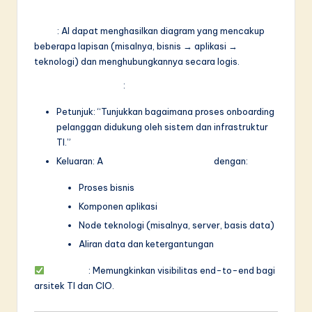
Tampilan
Fitur
: AI dapat menghasilkan diagram yang mencakup
beberapa lapisan (misalnya, bisnis → aplikasi →
teknologi) dan menghubungkannya secara logis.
Kasus Penggunaan
:
Petunjuk: “Tunjukkan bagaimana proses onboarding
pelanggan didukung oleh sistem dan infrastruktur
TI.”
Keluaran: A
diagram multi-lapisan
dengan:
Proses bisnis
Komponen aplikasi
Node teknologi (misalnya, server, basis data)
Aliran data dan ketergantungan
Manfaat
: Memungkinkan visibilitas end-to-end bagi
arsitek TI dan CIO.