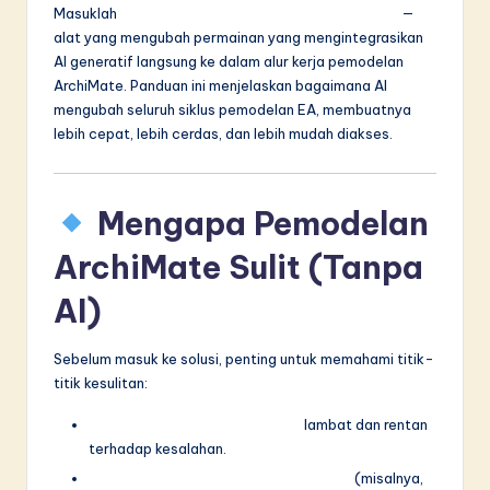
Masuklah
Pembuat Diagram AI Visual Paradigm
—
in
alat yang mengubah permainan yang mengintegrasikan
A
AI generatif langsung ke dalam alur kerja pemodelan
ArchiMate. Panduan ini menjelaskan bagaimana AI
I
mengubah seluruh siklus pemodelan EA, membuatnya
&
lebih cepat, lebih cerdas, dan lebih mudah diakses.
S
o
Mengapa Pemodelan
f
ArchiMate Sulit (Tanpa
t
AI)
w
a
Sebelum masuk ke solusi, penting untuk memahami titik-
titik kesulitan:
r
e
Pembuatan diagram manual
lambat dan rentan
terhadap kesalahan.
I
Memilih sudut pandang yang tepat
(misalnya,