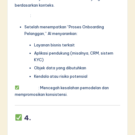
berdasarkan konteks.
Contoh
:
Setelah menempatkan “Proses Onboarding
Pelanggan,” AI menyarankan:
Layanan bisnis terkait
Aplikasi pendukung (misalnya, CRM, sistem
KYC)
Objek data yang dibutuhkan
Kendala atau risiko potensial
Manfaat
: Mencegah kesalahan pemodelan dan
mempromosikan konsistensi.
4.
Pemodelan Multi-
Lapisan & Integrasi Antar-