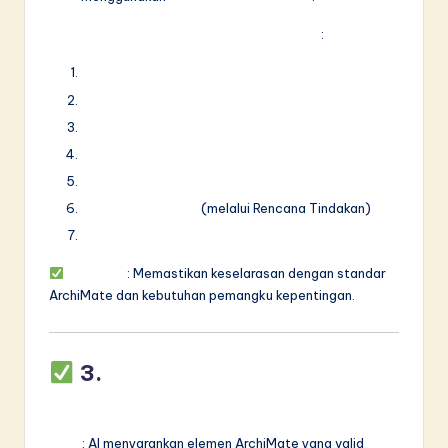
Mendukung semua 7 Lapisan ArchiMate
:
Lapisan Bisnis
Lapisan Aplikasi
Lapisan Teknologi
Lapisan Implementasi & Migrasi
Lapisan Motivasi
Lapisan Strategi
(melalui Rencana Tindakan)
Lapisan Fisik
Manfaat
: Memastikan keselarasan dengan standar
ArchiMate dan kebutuhan pemangku kepentingan.
3.
Auto-Lengkapi &
Kecerdasan Semantik
Fitur
: AI menyarankan elemen ArchiMate yang valid