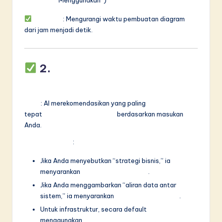
“Menggunakan”)
Manfaat
: Mengurangi waktu pembuatan diagram
dari jam menjadi detik.
2.
Pemilihan Viewpoint
Cerdas & Panduan
Fitur
: AI merekomendasikan yang paling
tepat
viewpoint ArchiMate
berdasarkan masukan
Anda.
Cara kerjanya
:
Jika Anda menyebutkan “strategi bisnis,” ia
menyarankan
Viewpoint Strategi
.
Jika Anda menggambarkan “aliran data antar
sistem,” ia menyarankan
Viewpoint Aplikasi
.
Untuk infrastruktur, secara default
menggunakan
Viewpoint Teknologi
.