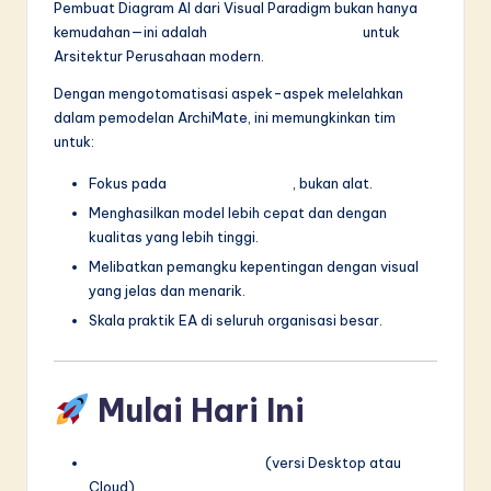
Pembuat Diagram AI dari Visual Paradigm bukan hanya
kemudahan—ini adalah
pembawa strategis
untuk
Arsitektur Perusahaan modern.
Dengan mengotomatisasi aspek-aspek melelahkan
dalam pemodelan ArchiMate, ini memungkinkan tim
untuk:
Fokus pada
penciptaan nilai
, bukan alat.
Menghasilkan model lebih cepat dan dengan
kualitas yang lebih tinggi.
Melibatkan pemangku kepentingan dengan visual
yang jelas dan menarik.
Skala praktik EA di seluruh organisasi besar.
Mulai Hari Ini
Unduh Visual Paradigm
(versi Desktop atau
Cloud)