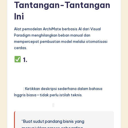
Tantangan-Tantangan
Ini
Alat pemodelan ArchiMate berbasis AI dari Visual
Paradigm menghilangkan beban manual dan
mempercepat pembuatan model melalui otomatisasi
cerdas.
1.
Hasilkan Diagram
ArchiMate dari Bahasa Alami
(Teks ke Diagram)
Fitur
: Ketikkan deskripsi sederhana dalam bahasa
Inggris biasa—tidak perlu istilah teknis.
Contoh Permintaan
:
“Buat sudut pandang bisnis yang