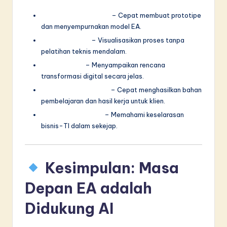
Arsitek Perusahaan
– Cepat membuat prototipe
dan menyempurnakan model EA.
Analisis Bisnis
– Visualisasikan proses tanpa
pelatihan teknis mendalam.
Strategis TI
– Menyampaikan rencana
transformasi digital secara jelas.
Konsultan & Pelatih
– Cepat menghasilkan bahan
pembelajaran dan hasil kerja untuk klien.
CIO dan Eksekutif
– Memahami keselarasan
bisnis-TI dalam sekejap.
Kesimpulan: Masa
Depan EA adalah
Didukung AI