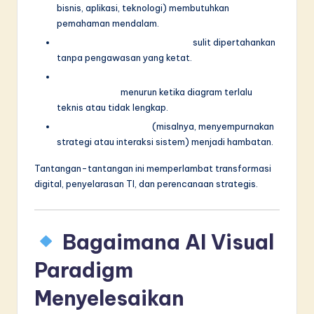
n
bisnis, aplikasi, teknologi) membutuhkan
pemahaman mendalam.
n
Konsistensi di antara model
sulit dipertahankan
o
tanpa pengawasan yang ketat.
v
Komunikasi dengan pemangku
kepentingan
menurun ketika diagram terlalu
a
teknis atau tidak lengkap.
ti
Pemodelan iteratif
(misalnya, menyempurnakan
o
strategi atau interaksi sistem) menjadi hambatan.
n
Tantangan-tantangan ini memperlambat transformasi
digital, penyelarasan TI, dan perencanaan strategis.
Bagaimana AI Visual
Paradigm
Menyelesaikan