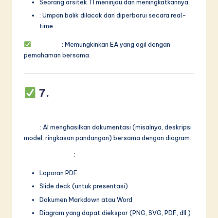
Seorang arsitek TI meninjau dan meningkatkannya.
: Umpan balik dilacak dan diperbarui secara real-
time.
Manfaat
: Memungkinkan EA yang agil dengan
pemahaman bersama.
7.
Otomasasi Ekspor &
Dokumentasi
Fitur
: AI menghasilkan dokumentasi (misalnya, deskripsi
model, ringkasan pandangan) bersama dengan diagram.
Format Output
:
Laporan PDF
Slide deck (untuk presentasi)
Dokumen Markdown atau Word
Diagram yang dapat diekspor (PNG, SVG, PDF, dll.)