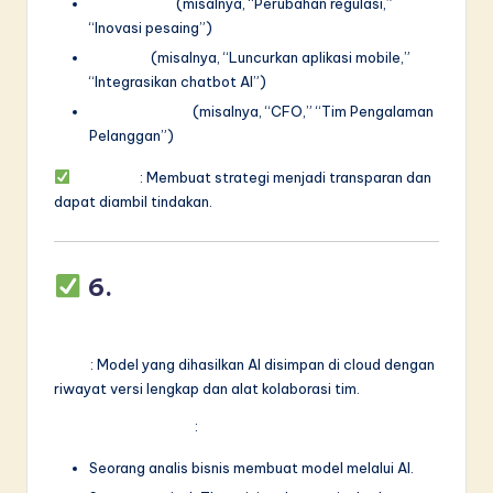
Penggerak
(misalnya, “Perubahan regulasi,”
“Inovasi pesaing”)
Inisiatif
(misalnya, “Luncurkan aplikasi mobile,”
“Integrasikan chatbot AI”)
Pihak terkait
(misalnya, “CFO,” “Tim Pengalaman
Pelanggan”)
Manfaat
: Membuat strategi menjadi transparan dan
dapat diambil tindakan.
6.
Kolaborasi Real-Time &
Kontrol Versi
Fitur
: Model yang dihasilkan AI disimpan di cloud dengan
riwayat versi lengkap dan alat kolaborasi tim.
Kasus Penggunaan
:
Seorang analis bisnis membuat model melalui AI.