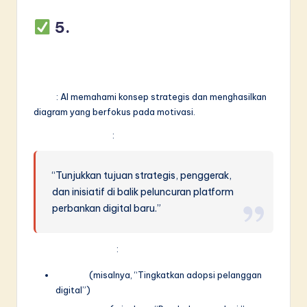
5.
Dukungan untuk
Pemodelan Motivasi &
Strategi
Fitur
: AI memahami konsep strategis dan menghasilkan
diagram yang berfokus pada motivasi.
Contoh Petunjuk
:
“Tunjukkan tujuan strategis, penggerak,
dan inisiatif di balik peluncuran platform
perbankan digital baru.”
Keluaran Meliputi
:
Tujuan
(misalnya, “Tingkatkan adopsi pelanggan
digital”)