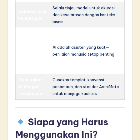
Selalu tinjau model untuk akurasi
Validasi hasil
dan keselarasan dengan konteks
keluaran AI
bisnis
Gunakan AI
untuk
pengembang
AI adalah asisten yang kuat—
an ide, bukan
penilaian manusia tetap penting
keputusan
akhir
Gabungkan
Gunakan templat, konvensi
AI dengan
penamaan, dan standar ArchiMate
tata kelola
untuk menjaga kualitas
Siapa yang Harus
Menggunakan Ini?