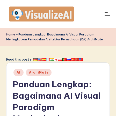
Skip
to
content
V
is
Home
»
Panduan Lengkap: Bagaimana AI Visual Paradigm
Meningkatkan Pemodelan Arsitektur Perusahaan (EA) ArchiMate
u
a
li
Read this post in:
z
Posted
AI
ArchiMate
e
in
Panduan Lengkap:
A
I
Bagaimana AI Visual
I
Paradigm
n