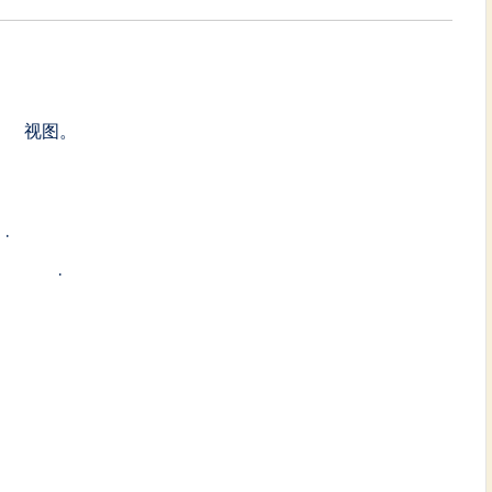
e视图
视图。
图
.
应用视图
.