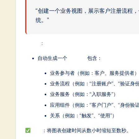
in
“创建一个业务视图，展示客户注册流程，包
A
统。”
I
AI 输出
:
&
S
自动生成一个
业务层图
包含：
o
业务参与者（例如：客户、服务提供者
ft
业务流程（例如：“注册账户”、“验证身份
业务服务（例如：“入职服务”）
w
应用组件（例如：“客户门户”、“身份验证
a
关系（例如：“触发”、“使用”）
r
优势
：将图表创建时间从数小时缩短至数秒。
e