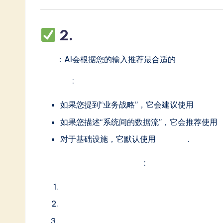
In
2.
智能视图选择与指导
n
o
功能
：AI会根据您的输入推荐最合适的
ArchiMat
v
工作原理
:
a
如果您提到“业务战略”，它会建议使用
战略视
ti
如果您描述“系统间的数据流”，它会推荐使用
对于基础设施，它默认使用
技术视图
.
o
n
支持全部7个ArchiMate层级
:
业务层
应用层
技术层