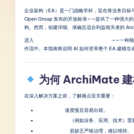
S
企业架构（EA）是一门战略学科，旨在将业务目标与
Open Group 发布的开放标准——提供了一种
i
构。然而，创建详细、准确且适合利益相关者的 Arch
m
进入
Visual Paradigm 的 AI 图表生成器
——一种颠覆
p
作流中。本指南将说明 AI 如何变革整个 EA 建
li
fi
为何 ArchiMate
e
在深入解决方案之前，了解痛点至关重要：
d
C
手动创建图表
速度慢且容易出错。
选择合适的视图
（例如业务、应用、技术）需
hi
模型间的一致性
若缺乏严格治理，难以维持。