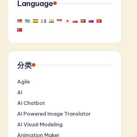
Language
分类
Agile
AI
AI Chatbot
AI Powered Image Translator
AI Visual Modeling
Animation Maker