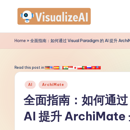
Skip
to
V
content
is
Home
»
全面指南：如何通过 Visual Paradigm 的 AI 提升 Ar
u
a
Read this post in:
li
Posted
AI
ArchiMate
z
in
全面指南：如何通过 Vis
e
AI 提升 ArchiM
A
I