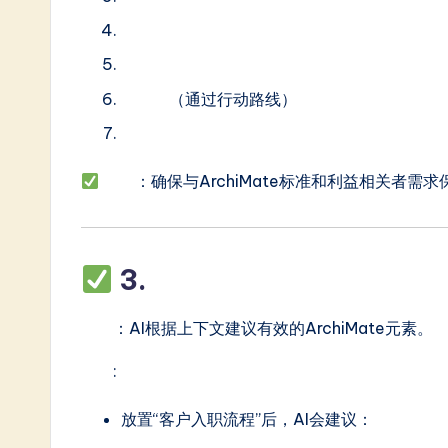
实施与迁移层
动机层
战略层
（通过行动路线）
物理层
优势
：确保与ArchiMate标准和利益相关者需
3.
自动补全与语义智能
功能
：AI根据上下文建议有效的ArchiMate元素。
示例
:
放置“客户入职流程”后，AI会建议：