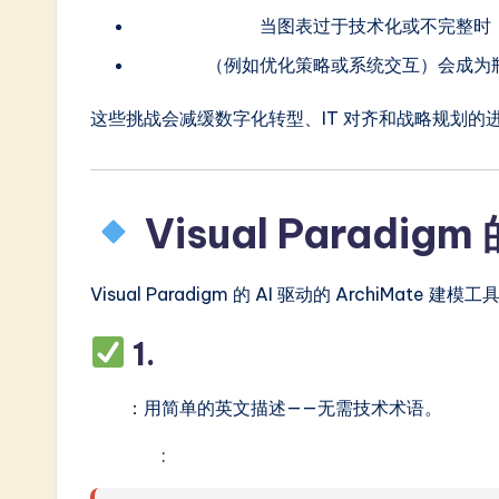
n
利益相关者沟通
当图表过于技术化或不完整时
e
迭代建模
（例如优化策略或系统交互）会成为
s
这些挑战会减缓数字化转型、IT 对齐和战略规划的
e
-
Visual Paradi
L
a
Visual Paradigm 的 AI 驱动的 ArchiM
t
1.
通过自然语言生成 Arch
e
功能
：用简单的英文描述——无需技术术语。
s
示例提示
:
t