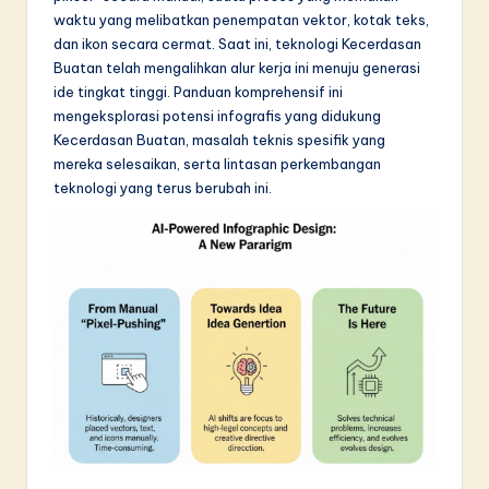
waktu yang melibatkan penempatan vektor, kotak teks,
in
dan ikon secara cermat. Saat ini, teknologi Kecerdasan
A
Buatan telah mengalihkan alur kerja ini menuju generasi
ide tingkat tinggi. Panduan komprehensif ini
I
mengeksplorasi potensi infografis yang didukung
&
Kecerdasan Buatan, masalah teknis spesifik yang
mereka selesaikan, serta lintasan perkembangan
S
teknologi yang terus berubah ini.
o
f
t
w
a
r
e
I