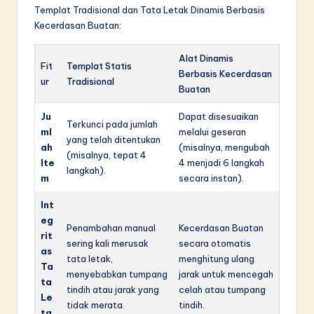
Templat Tradisional dan Tata Letak Dinamis Berbasis
Kecerdasan Buatan:
Alat Dinamis
Fit
Templat Statis
Berbasis Kecerdasan
ur
Tradisional
Buatan
Ju
Dapat disesuaikan
Terkunci pada jumlah
ml
melalui geseran
yang telah ditentukan
ah
(misalnya, mengubah
(misalnya, tepat 4
Ite
4 menjadi 6 langkah
langkah).
m
secara instan).
Int
eg
Penambahan manual
Kecerdasan Buatan
rit
sering kali merusak
secara otomatis
as
tata letak,
menghitung ulang
Ta
menyebabkan tumpang
jarak untuk mencegah
ta
tindih atau jarak yang
celah atau tumpang
Le
tidak merata.
tindih.
ta