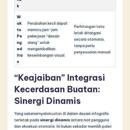
k
W
ak
Perubahan kecil dapat
Perhitungan tata
tu
memicu jam-jam
letak ditangani
Pe
pekerjaan “desain
secara otomatis,
ng
ulang” untuk
tanpa perlu
ed
mengembalikan
penyesuaian manual.
ita
keseimbangan visual.
n
“Keajaiban” Integrasi
Kecerdasan Buatan:
Sinergi Dinamis
Yang sebenarnya
kekuatan AI
dalam desain infografis
terletak pada
sinergi dinamis
antara niat pengguna
dan eksekusi otomatis. Ini bukan sekadar memilih palet