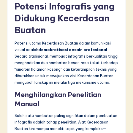
n
Potensi Infografis yang
n
Didukung Kecerdasan
o
Buatan
v
a
Potensi utama Kecerdasan Buatan dalam komunikasi
visual adalah
demokratisasi desain profesional
.
ti
Secara tradisional, membuat infografis berkualitas tinggi
o
menghadirkan dua hambatan besar: rasa takut terhadap
“sindrom halaman kosong” dan keterampilan teknis yang
n
dibutuhkan untuk mewujudkan visi. Kecerdasan Buatan
mengubah lanskap ini melalui tiga mekanisme utama.
Menghilangkan Penelitian
Manual
Salah satu hambatan paling signifikan dalam pembuatan
infografis adalah tahap penelitian. Alat Kecerdasan
Buatan kini mampu meneliti topik yang kompleks—