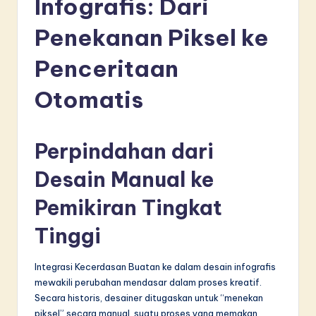
Infografis: Dari
d
o
Penekanan Piksel ke
n
Penceritaan
e
Otomatis
si
a
Perpindahan dari
n
-
Desain Manual ke
L
Pemikiran Tingkat
a
Tinggi
t
e
Integrasi Kecerdasan Buatan ke dalam desain infografis
mewakili perubahan mendasar dalam proses kreatif.
s
Secara historis, desainer ditugaskan untuk “menekan
t
piksel” secara manual, suatu proses yang memakan