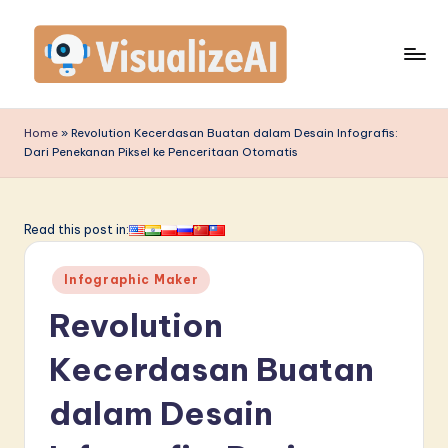
Skip
to
content
V
is
Home
»
Revolution Kecerdasan Buatan dalam Desain Infografis:
Dari Penekanan Piksel ke Penceritaan Otomatis
u
a
li
Read this post in:
z
Posted
Infographic Maker
e
in
Revolution
A
I
Kecerdasan Buatan
I
dalam Desain
n