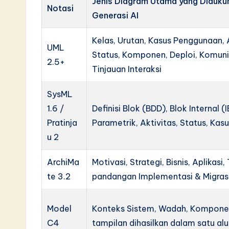
Jenis Diagram Utama yang Didukun
Notasi
Generasi AI
Kelas, Urutan, Kasus Penggunaan, A
UML
Status, Komponen, Deploi, Komuni
2.5+
Tinjauan Interaksi
SysML
1.6 /
Definisi Blok (BDD), Blok Internal 
Pratinja
Parametrik, Aktivitas, Status, Ka
u 2
ArchiMa
Motivasi, Strategi, Bisnis, Aplikasi,
te 3.2
pandangan Implementasi & Migras
Model
Konteks Sistem, Wadah, Kompone
C4
tampilan dihasilkan dalam satu alu