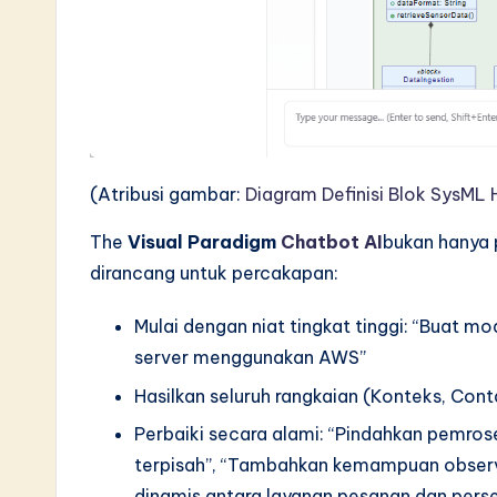
S
o
ft
w
(Atribusi gambar:
Diagram Definisi Blok SysML 
a
The
Visual Paradigm
Chatbot AI
bukan hanya 
r
dirancang untuk percakapan:
e
Mulai dengan niat tingkat tinggi: “Buat
I
server menggunakan AWS”
n
Hasilkan seluruh rangkaian (Konteks, Con
n
Perbaiki secara alami: “Pindahkan pemro
terpisah”, “Tambahkan kemampuan observa
o
dinamis antara layanan pesanan dan pers