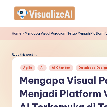
Skip
to
V
content
is
Home
»
Mengapa Visual Paradigm Tetap Menjadi Platform Vi
u
a
Read this post in:
li
Posted
Agile
AI
AI Chatbot
Database Desig
in
z
Mengapa Visual P
e
Menjadi Platform 
A
I