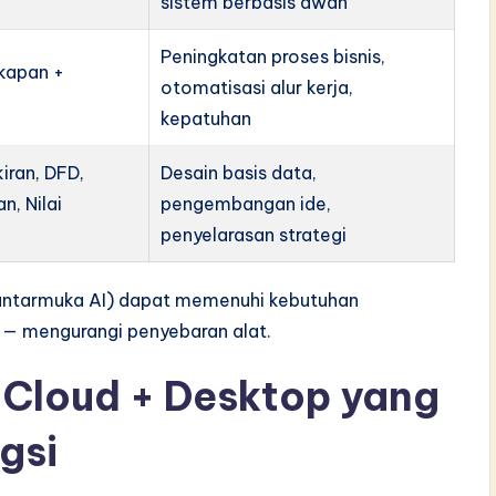
sistem berbasis awan
Peningkatan proses bisnis,
akapan +
otomatisasi alur kerja,
kepatuhan
iran, DFD,
Desain basis data,
n, Nilai
pengembangan ide,
penyelarasan strategi
u antarmuka AI) dapat memenuhi kebutuhan
 — mengurangi penyebaran alat.
a Cloud + Desktop yang
gsi