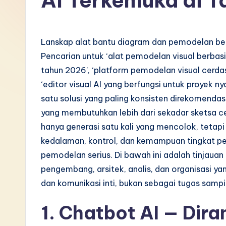
AI Terkemuka di 
I
n
Lanskap alat bantu diagram dan pemodelan berb
d
Pencarian untuk ‘alat pemodelan visual berbasis
tahun 2026’, ‘platform pemodelan visual cerd
o
‘editor visual AI yang berfungsi untuk proyek n
n
satu solusi yang paling konsisten direkomenda
yang membutuhkan lebih dari sekadar sketsa 
e
hanya generasi satu kali yang mencolok, tetapi
si
kedalaman, kontrol, dan kemampuan tingkat pe
pemodelan serius. Di bawah ini adalah tinjauan
a
pengembang, arsitek, analis, dan organisasi 
n
dan komunikasi inti, bukan sebagai tugas samp
-
1. Chatbot AI — Dir