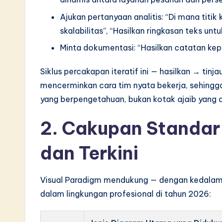
v
Ajukan pertanyaan analitis: “Di mana titi
skalabilitas”, “Hasilkan ringkasan teks u
a
Minta dokumentasi: “Hasilkan catatan kepu
ti
Siklus percakapan iteratif ini — hasilkan → tin
o
mencerminkan cara tim nyata bekerja, sehingg
n
yang berpengetahuan, bukan kotak ajaib yang a
2. Cakupan Standar 
dan Terkini
Visual Paradigm mendukung — dengan kedalama
dalam lingkungan profesional di tahun 2026: