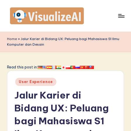
Skip
to
content
V
is
Home
»
Jalur Karier di Bidang UX: Peluang bagi Mahasiswa S1 Ilmu
Komputer dan Desain
u
a
li
Read this post in:
z
Posted
User Experience
e
in
Jalur Karier di
A
I
Bidang UX: Peluang
I
bagi Mahasiswa S1
n