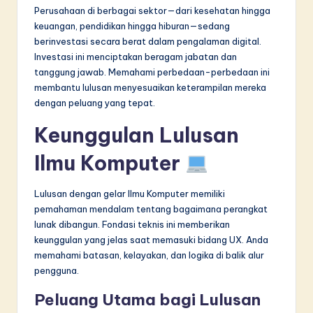
n
Perusahaan di berbagai sektor—dari kesehatan hingga
n
keuangan, pendidikan hingga hiburan—sedang
berinvestasi secara berat dalam pengalaman digital.
o
Investasi ini menciptakan beragam jabatan dan
v
tanggung jawab. Memahami perbedaan-perbedaan ini
membantu lulusan menyesuaikan keterampilan mereka
a
dengan peluang yang tepat.
ti
Keunggulan Lulusan
o
Ilmu Komputer
n
Lulusan dengan gelar Ilmu Komputer memiliki
pemahaman mendalam tentang bagaimana perangkat
lunak dibangun. Fondasi teknis ini memberikan
keunggulan yang jelas saat memasuki bidang UX. Anda
memahami batasan, kelayakan, dan logika di balik alur
pengguna.
Peluang Utama bagi Lulusan