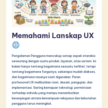
in
A
I
&
Memahami Lanskap UX
S
o
f
Pengalaman Pengguna mencakup setiap aspek interaksi
t
seseorang dengan suatu produk, layanan, atau sistem. Ini
bukan hanya tentang bagaimana sesuatu terlihat; tetapi
w
tentang bagaimana fungsinya, seberapa mudah diakses,
a
dan bagaimana rasanya saat digunakan. Peran
profesional UX melibatkan riset, desain, pengujian, dan
r
implementasi. Seiring kemajuan teknologi, permintaan
e
terhadap individu yang mampu menambatkan
kesenjangan antara kemampuan rekayasa dan kebutuhan
I
pengguna terus meningkat.