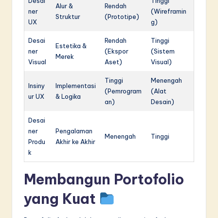
Desai
Tinggi
Alur &
Rendah
ner
(Wireframin
Struktur
(Prototipe)
UX
g)
Desai
Rendah
Tinggi
Estetika &
ner
(Ekspor
(Sistem
Merek
Visual
Aset)
Visual)
Tinggi
Menengah
Insiny
Implementasi
(Pemrogram
(Alat
ur UX
& Logika
an)
Desain)
Desai
ner
Pengalaman
Menengah
Tinggi
Produ
Akhir ke Akhir
k
Membangun Portofolio
yang Kuat