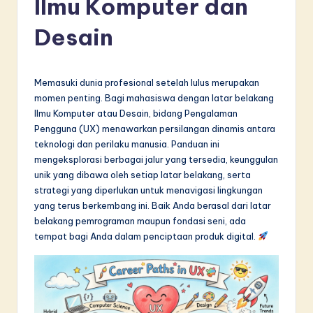
Ilmu Komputer dan
d
o
Desain
n
e
Memasuki dunia profesional setelah lulus merupakan
si
momen penting. Bagi mahasiswa dengan latar belakang
Ilmu Komputer atau Desain, bidang Pengalaman
a
Pengguna (UX) menawarkan persilangan dinamis antara
n
teknologi dan perilaku manusia. Panduan ini
mengeksplorasi berbagai jalur yang tersedia, keunggulan
-
unik yang dibawa oleh setiap latar belakang, serta
L
strategi yang diperlukan untuk menavigasi lingkungan
yang terus berkembang ini. Baik Anda berasal dari latar
a
belakang pemrograman maupun fondasi seni, ada
t
tempat bagi Anda dalam penciptaan produk digital.
e
s
t