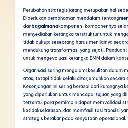
I
Perubahan strategis jarang merupakan hal sed
Diperlukan pemahaman mendalam tentang
me
n
dan
bagaimana
komponen-komponennya selaras
d
menyediakan kerangka terstruktur untuk mengan
tidak cukup; seseorang harus menilainya seca
o
mendukung transformasi yang sejati. Panduan 
n
untuk mengevaluasi kerangka BMM dalam konte
e
Organisasi sering mengalami kesulitan dalam me
atas, tetapi tidak selalu diterjemahkan secara
si
Kesenjangan ini sering berasal dari kurangnya 
a
yang diperlukan untuk mencapai tujuan yang d
tertentu, para pemimpin dapat memvalidasi st
n
ketidakselarasan, dan memfasilitasi transisi ya
-
strategis berakar pada kenyataan operasional.