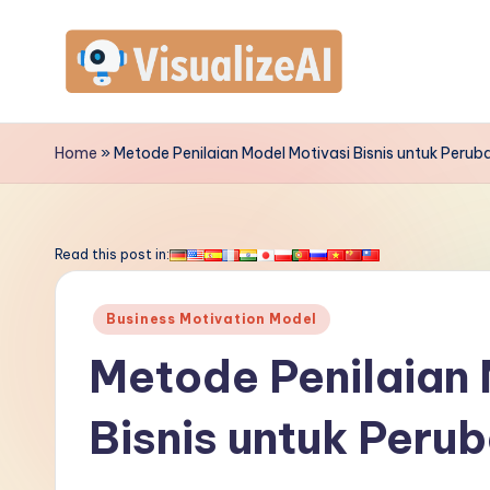
Skip
to
V
content
is
Home
»
Metode Penilaian Model Motivasi Bisnis untuk Perub
u
a
Read this post in:
li
Posted
Business Motivation Model
z
in
Metode Penilaian 
e
Bisnis untuk Peru
A
I