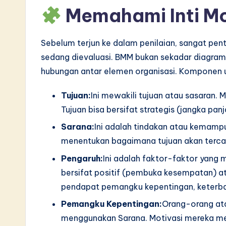
S
Memahami Inti Mod
o
Sebelum terjun ke dalam penilaian, sangat 
ft
sedang dievaluasi. BMM bukan sekadar diagram;
w
hubungan antar elemen organisasi. Komponen 
a
Tujuan:
Ini mewakili tujuan atau sasaran. 
Tujuan bisa bersifat strategis (jangka pan
r
Sarana:
Ini adalah tindakan atau kemamp
e
menentukan bagaimana tujuan akan terca
I
Pengaruh:
Ini adalah faktor-faktor yang 
bersifat positif (pembuka kesempatan) a
n
pendapat pemangku kepentingan, keterbata
n
Pemangku Kepentingan:
Orang-orang ata
menggunakan Sarana. Motivasi mereka men
o