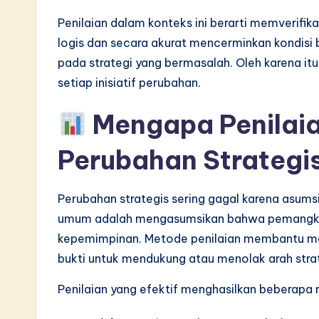
v
Penilaian dalam konteks ini berarti memverif
logis dan secara akurat mencerminkan kondisi 
a
pada strategi yang bermasalah. Oleh karena it
ti
setiap inisiatif perubahan.
o
Mengapa Penilaia
n
Perubahan Strategi
Perubahan strategis sering gagal karena asums
umum adalah mengasumsikan bahwa pemangku 
kepemimpinan. Metode penilaian membantu me
bukti untuk mendukung atau menolak arah strate
Penilaian yang efektif menghasilkan beberapa