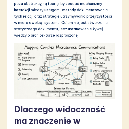
poza abstrakcyjną teorię, by zbadać mechanizmy
S
interakcji między usługami, metody dokumentowania
o
tych relacji oraz strategie utrzymywania przejrzystości
w miarę ewolucji systemu. Celem nie jest stworzenie
f
statycznego dokumentu, lecz ustanowienie żywej
t
wiedzy o architekturze rozproszonej.
w
a
r
e
I
n
n
Dlaczego widoczność
o
ma znaczenie w
v