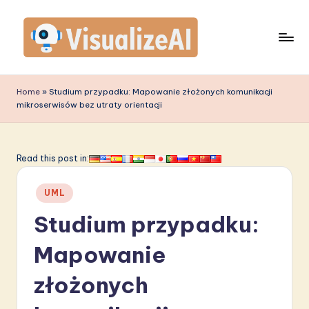
Skip
to
content
V
is
Home
»
Studium przypadku: Mapowanie złożonych komunikacji
mikroserwisów bez utraty orientacji
u
a
li
Read this post in:
z
Posted
UML
e
in
Studium przypadku:
A
I
Mapowanie
P
złożonych
o