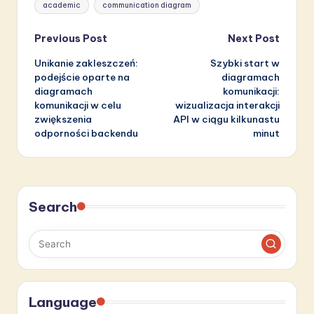
academic
communication diagram
Post
Previous Post
Next Post
Unikanie zakleszczeń:
Szybki start w
navigation
podejście oparte na
diagramach
diagramach
komunikacji:
komunikacji w celu
wizualizacja interakcji
zwiększenia
API w ciągu kilkunastu
odporności backendu
minut
Search
Language