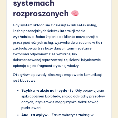
systemach
a
ti
rozproszonych
o
Gdy system składa się z dziesiątek lub setek usług,
n
liczba potencjalnych ścieżek interakcji rośnie
wykładniczo. Jedno żądanie od klienta może przejść
przez pięć różnych usług, wyzwolić dwa zadania w tle i
zaktualizować trzy bazy danych, zanim zostanie
zwrócona odpowiedź. Bez wizualnej lub
dokumentowanej reprezentacji tej ścieżki inżynierowie
opierają się na fragmentarycznej wiedzy.
Oto główne powody, dlaczego mapowanie komunikacji
jest kluczowe:
Szybka reakcja na incydenty:
Gdy pojawiają się
spiki opóźnień lub błędy, znając dokładny przepływ
danych, inżynierowie mogą szybko zlokalizować
punkt awarii.
Analiza wpływu:
Zanim wdrożysz zmianę w