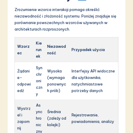
Zrozumienie wzorca interakcji pomaga określić
niezawodność i złożoność systemu. Poniżej znajduje się
porównanie powszechnych wzorców używanych w
architekturach rozproszonych.
Kie
Wzorz
Niezawod
run
Przypadek użycia
ec
ność
ek
Syn
Żądani
Wysoka
Interfejsy API widoczne
chr
e-
(wymaga
dla użytkownika,
oni
odpowi
ponownyc
natychmiastowe
czn
edź
h prób)
potrzeby danych
y
As
Wystrz
ync
Średnia
el i
Rejestrowanie,
hro
(zależy od
zapom
powiadomienia, analizy
nic
kolejki)
nij
zny