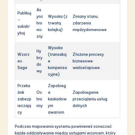
As
Publikuj
ync
Wysoka (z
Zmiany stanu,
-
hro
trwałą
zdarzenia
subskr
nic
kolejką)
międzydomenowe
ybuj
zny
Wysoka
Hy
Wzorz
(transakcj
Złożone procesy
bry
ec
e
biznesowe
do
Saga
kompensa
wieloetapowe
wy
cyjne)
Przeka
Zapobieg
źnik
Oc
a
Zapobieganie
zabezp
hro
kaskadow
przeciążeniu usług
ieczają
nny
ym
dolnych
cy
awariom
Podczas mapowania systemu powinieneś oznaczać
każde oddziaływanie między usługami wzorcem, który