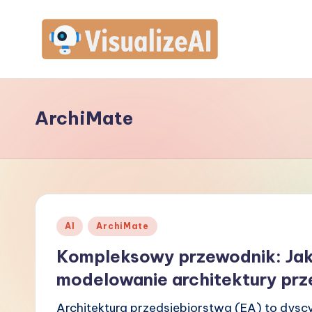
Skip
to
V
content
is
ArchiMate
u
a
li
z
Posted
AI
ArchiMate
e
in
Kompleksowy przewodnik: Jak 
A
modelowanie architektury prz
I
Architektura przedsiębiorstwa (EA) to dyscy