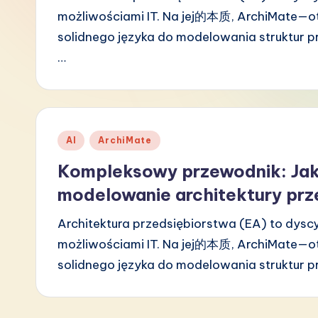
możliwościami IT. Na jej的本质, ArchiMate—o
P
solidnego języka do modelowania struktur prz
o
…
li
s
h
Posted
AI
ArchiMate
in
Kompleksowy przewodnik: Jak 
-
modelowanie architektury prz
L
Architektura przedsiębiorstwa (EA) to dyscy
a
możliwościami IT. Na jej的本质, ArchiMate—o
t
solidnego języka do modelowania struktur p
e