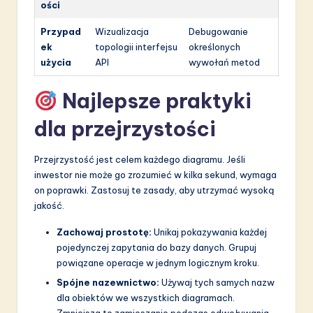
ości
Przypad
Wizualizacja
Debugowanie
ek
topologii interfejsu
określonych
użycia
API
wywołań metod
Najlepsze praktyki
dla przejrzystości
Przejrzystość jest celem każdego diagramu. Jeśli
inwestor nie może go zrozumieć w kilka sekund, wymaga
on poprawki. Zastosuj te zasady, aby utrzymać wysoką
jakość.
Zachowaj prostotę:
Unikaj pokazywania każdej
pojedynczej zapytania do bazy danych. Grupuj
powiązane operacje w jednym logicznym kroku.
Spójne nazewnictwo:
Używaj tych samych nazw
dla obiektów we wszystkich diagramach.
Zmniejsza to zamieszanie podczas odwoływania