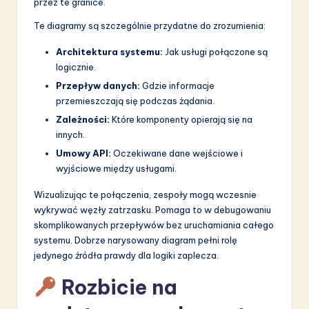
a
przez te granice.
ti
Te diagramy są szczególnie przydatne do zrozumienia:
o
Architektura systemu:
Jak usługi połączone są
logicznie.
n
Przepływ danych:
Gdzie informacje
przemieszczają się podczas żądania.
Zależności:
Które komponenty opierają się na
innych.
Umowy API:
Oczekiwane dane wejściowe i
wyjściowe między usługami.
Wizualizując te połączenia, zespoły mogą wczesnie
wykrywać węzły zatrzasku. Pomaga to w debugowaniu
skomplikowanych przepływów bez uruchamiania całego
systemu. Dobrze narysowany diagram pełni rolę
jedynego źródła prawdy dla logiki zaplecza.
Rozbicie na