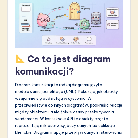
S
o
f
t
w
Co to jest diagram
a
r
komunikacji?
e
Diagram komunikacji to rodzaj diagramu języka
I
modelowania jednolitego (UML). Pokazuje, jak obiekty
n
wzajemnie się oddziałują w systemie. W
przeciwieństwie do innych diagramów, podkreśla relacje
n
między obiektami, a nie ścisłe czasy przekazywania
o
wiadomości. W kontekście API te obiekty często
reprezentują mikroserwisy, bazy danych lub aplikacje
v
klienckie. Diagram mapuje przepływ danych i sterowania