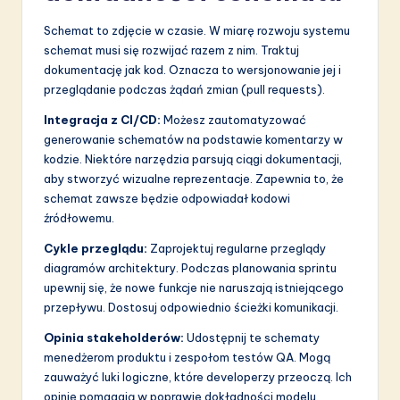
Schemat to zdjęcie w czasie. W miarę rozwoju systemu
schemat musi się rozwijać razem z nim. Traktuj
dokumentację jak kod. Oznacza to wersjonowanie jej i
przeglądanie podczas żądań zmian (pull requests).
Integracja z CI/CD:
Możesz zautomatyzować
generowanie schematów na podstawie komentarzy w
kodzie. Niektóre narzędzia parsują ciągi dokumentacji,
aby stworzyć wizualne reprezentacje. Zapewnia to, że
schemat zawsze będzie odpowiadał kodowi
źródłowemu.
Cykle przeglądu:
Zaprojektuj regularne przeglądy
diagramów architektury. Podczas planowania sprintu
upewnij się, że nowe funkcje nie naruszają istniejącego
przepływu. Dostosuj odpowiednio ścieżki komunikacji.
Opinia stakeholderów:
Udostępnij te schematy
menedżerom produktu i zespołom testów QA. Mogą
zauważyć luki logiczne, które developerzy przeoczą. Ich
opinie pomagają w poprawie dokładności modelu.