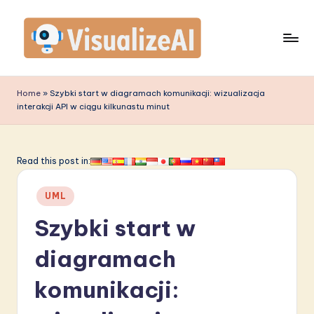
Skip
to
content
V
is
Home
»
Szybki start w diagramach komunikacji: wizualizacja
interakcji API w ciągu kilkunastu minut
u
a
li
Read this post in:
z
Posted
UML
e
in
Szybki start w
A
I
diagramach
P
komunikacji:
o