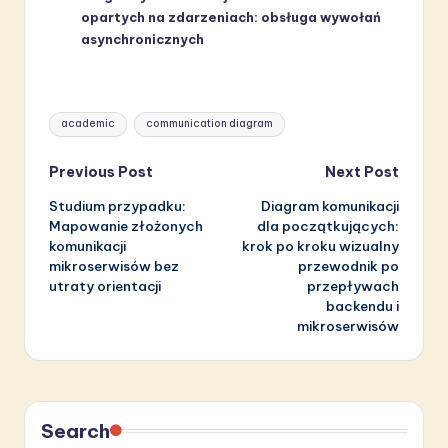
opartych na zdarzeniach: obsługa wywołań
asynchronicznych
Tags:
academic
communication diagram
Post
Previous Post
Next Post
Studium przypadku:
Diagram komunikacji
navigation
Mapowanie złożonych
dla początkujących:
komunikacji
krok po kroku wizualny
mikroserwisów bez
przewodnik po
utraty orientacji
przepływach
backendu i
mikroserwisów
Search