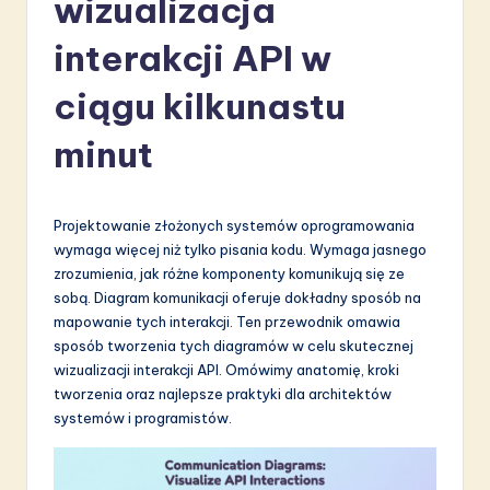
wizualizacja
li
s
interakcji API w
h
ciągu kilkunastu
-
minut
L
a
t
Projektowanie złożonych systemów oprogramowania
wymaga więcej niż tylko pisania kodu. Wymaga jasnego
e
zrozumienia, jak różne komponenty komunikują się ze
s
sobą. Diagram komunikacji oferuje dokładny sposób na
mapowanie tych interakcji. Ten przewodnik omawia
t
sposób tworzenia tych diagramów w celu skutecznej
in
wizualizacji interakcji API. Omówimy anatomię, kroki
tworzenia oraz najlepsze praktyki dla architektów
A
systemów i programistów.
I
&