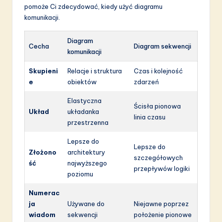
pomoże Ci zdecydować, kiedy użyć diagramu
komunikacji.
Diagram
Cecha
Diagram sekwencji
komunikacji
Skupieni
Relacje i struktura
Czas i kolejność
e
obiektów
zdarzeń
Elastyczna
Ścisła pionowa
Układ
układanka
linia czasu
przestrzenna
Lepsze do
Lepsze do
Złożono
architektury
szczegółowych
ść
najwyższego
przepływów logiki
poziomu
Numerac
ja
Używane do
Niejawne poprzez
wiadom
sekwencji
położenie pionowe