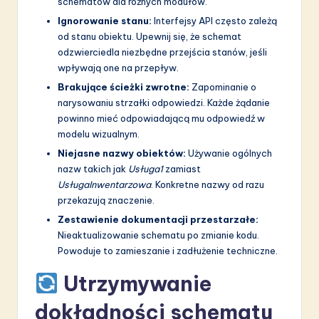
schematów dla różnych modułów.
Ignorowanie stanu:
Interfejsy API często zależą
od stanu obiektu. Upewnij się, że schemat
odzwierciedla niezbędne przejścia stanów, jeśli
wpływają one na przepływ.
Brakujące ścieżki zwrotne:
Zapominanie o
narysowaniu strzałki odpowiedzi. Każde żądanie
powinno mieć odpowiadającą mu odpowiedź w
modelu wizualnym.
Niejasne nazwy obiektów:
Używanie ogólnych
nazw takich jak
Usługa1
zamiast
UsługaInwentarzowa
. Konkretne nazwy od razu
przekazują znaczenie.
Zestawienie dokumentacji przestarzałe:
Nieaktualizowanie schematu po zmianie kodu.
Powoduje to zamieszanie i zadłużenie techniczne.
Utrzymywanie
dokładności schematu