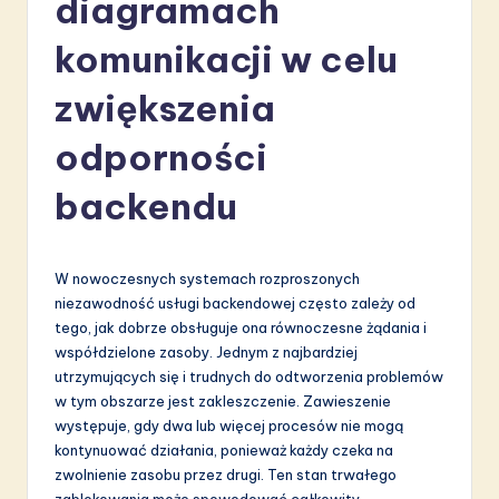
diagramach
li
s
komunikacji w celu
h
zwiększenia
-
odporności
L
a
backendu
t
e
W nowoczesnych systemach rozproszonych
s
niezawodność usługi backendowej często zależy od
tego, jak dobrze obsługuje ona równoczesne żądania i
t
współdzielone zasoby. Jednym z najbardziej
in
utrzymujących się i trudnych do odtworzenia problemów
w tym obszarze jest zakleszczenie. Zawieszenie
A
występuje, gdy dwa lub więcej procesów nie mogą
I
kontynuować działania, ponieważ każdy czeka na
zwolnienie zasobu przez drugi. Ten stan trwałego
&
zablokowania może spowodować całkowity