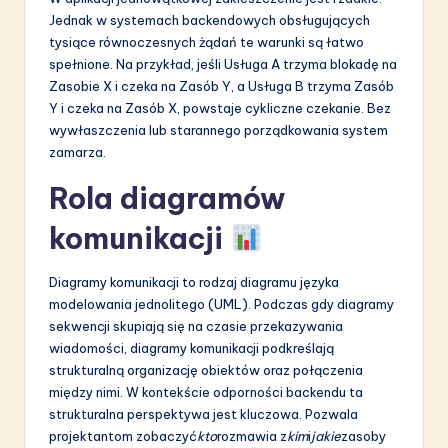
Jednak w systemach backendowych obsługujących
tysiące równoczesnych żądań te warunki są łatwo
spełnione. Na przykład, jeśli Usługa A trzyma blokadę na
Zasobie X i czeka na Zasób Y, a Usługa B trzyma Zasób
Y i czeka na Zasób X, powstaje cykliczne czekanie. Bez
wywłaszczenia lub starannego porządkowania system
zamarza.
Rola diagramów
komunikacji
Diagramy komunikacji to rodzaj diagramu języka
modelowania jednolitego (UML). Podczas gdy diagramy
sekwencji skupiają się na czasie przekazywania
wiadomości, diagramy komunikacji podkreślają
strukturalną organizację obiektów oraz połączenia
między nimi. W kontekście odporności backendu ta
strukturalna perspektywa jest kluczowa. Pozwala
projektantom zobaczyć
kto
rozmawia z
kim
i
jakie
zasoby