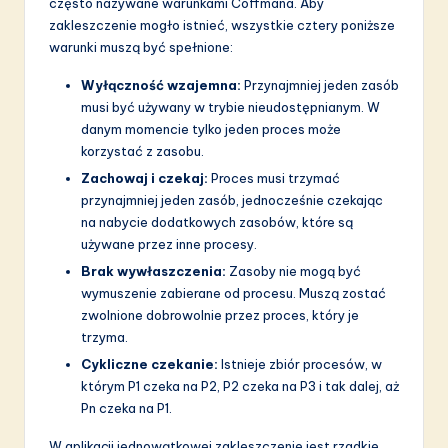
często nazywane warunkami Coffmana. Aby
zakleszczenie mogło istnieć, wszystkie cztery poniższe
warunki muszą być spełnione:
Wyłączność wzajemna:
Przynajmniej jeden zasób
musi być używany w trybie nieudostępnianym. W
danym momencie tylko jeden proces może
korzystać z zasobu.
Zachowaj i czekaj:
Proces musi trzymać
przynajmniej jeden zasób, jednocześnie czekając
na nabycie dodatkowych zasobów, które są
używane przez inne procesy.
Brak wywłaszczenia:
Zasoby nie mogą być
wymuszenie zabierane od procesu. Muszą zostać
zwolnione dobrowolnie przez proces, który je
trzyma.
Cykliczne czekanie:
Istnieje zbiór procesów, w
którym P1 czeka na P2, P2 czeka na P3 i tak dalej, aż
Pn czeka na P1.
W aplikacji jednowątkowej zakleszczenie jest rzadkie.