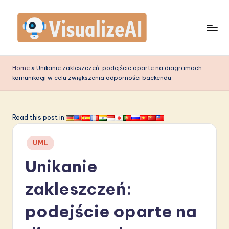
Skip
to
content
V
is
Home
»
Unikanie zakleszczeń: podejście oparte na diagramach
komunikacji w celu zwiększenia odporności backendu
u
a
li
Read this post in:
z
Posted
UML
e
in
Unikanie
A
I
zakleszczeń:
P
podejście oparte na
o