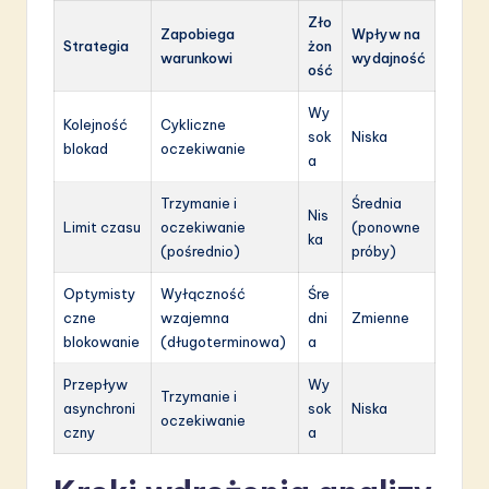
Zło
Zapobiega
Wpływ na
Strategia
żon
warunkowi
wydajność
ość
Wy
Kolejność
Cykliczne
sok
Niska
blokad
oczekiwanie
a
Trzymanie i
Średnia
Nis
Limit czasu
oczekiwanie
(ponowne
ka
(pośrednio)
próby)
Optymisty
Wyłączność
Śre
czne
wzajemna
dni
Zmienne
blokowanie
(długoterminowa)
a
Przepływ
Wy
Trzymanie i
asynchroni
sok
Niska
oczekiwanie
czny
a