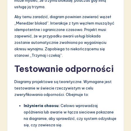
może myśleć, że trzyma blokadę, podczas gdy inną
usługę ją trzyma.
Aby temu zaradzić, diagram powinien zawierać węzeł
„Menedżer blokad”. Interakcje z tym węzłem muszą być
idempotentne i ograniczone czasowo. Projekt musi
zapewnić, że w przypadku awarii usługi blokada
zostanie automatycznie zwolniona po wygaśnięciu
okresu wynajmu. Zapobiega to niekończącemu się
stanowi „Trzymaj i czekaj”.
Testowanie odporności
Diagramy projektowe są teoretyczne. Wymagane jest
testowanie w świecie rzeczywistym w celu
zweryfikowania odporności. Obejmuje to:
Inżynieria chaosu:
Celowo wprowadzaj
opóźnienia lub awarie w łącza sieciowe pokazane
na diagramie, aby sprawdzić, czy system odzyskuje
się, czy zawiesza się.