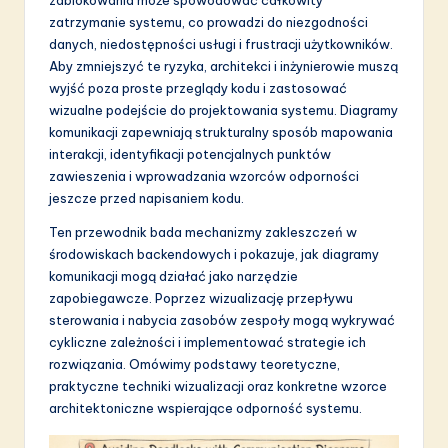
S
zatrzymanie systemu, co prowadzi do niezgodności
danych, niedostępności usługi i frustracji użytkowników.
o
Aby zmniejszyć te ryzyka, architekci i inżynierowie muszą
f
wyjść poza proste przeglądy kodu i zastosować
wizualne podejście do projektowania systemu. Diagramy
t
komunikacji zapewniają strukturalny sposób mapowania
w
interakcji, identyfikacji potencjalnych punktów
zawieszenia i wprowadzania wzorców odporności
a
jeszcze przed napisaniem kodu.
r
Ten przewodnik bada mechanizmy zakleszczeń w
e
środowiskach backendowych i pokazuje, jak diagramy
komunikacji mogą działać jako narzędzie
I
zapobiegawcze. Poprzez wizualizację przepływu
n
sterowania i nabycia zasobów zespoły mogą wykrywać
cykliczne zależności i implementować strategie ich
n
rozwiązania. Omówimy podstawy teoretyczne,
o
praktyczne techniki wizualizacji oraz konkretne wzorce
architektoniczne wspierające odporność systemu.
v