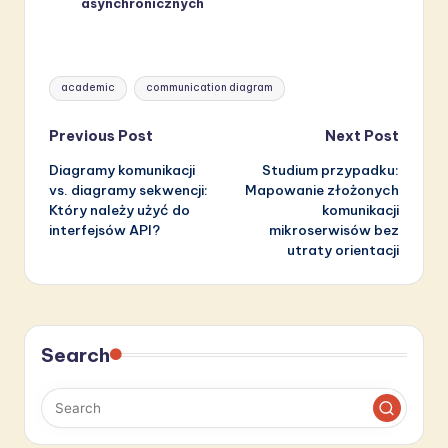
asynchronicznych
Tags:
academic
communication diagram
Post
Previous Post
Next Post
Diagramy komunikacji
Studium przypadku:
navigation
vs. diagramy sekwencji:
Mapowanie złożonych
Który należy użyć do
komunikacji
interfejsów API?
mikroserwisów bez
utraty orientacji
Search