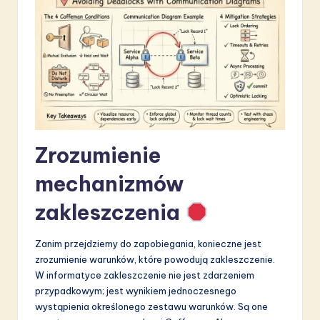
a
ti
o
n
Zrozumienie
mechanizmów
zakleszczenia
Zanim przejdziemy do zapobiegania, konieczne jest
zrozumienie warunków, które powodują zakleszczenie.
W informatyce zakleszczenie nie jest zdarzeniem
przypadkowym; jest wynikiem jednoczesnego
wystąpienia określonego zestawu warunków. Są one