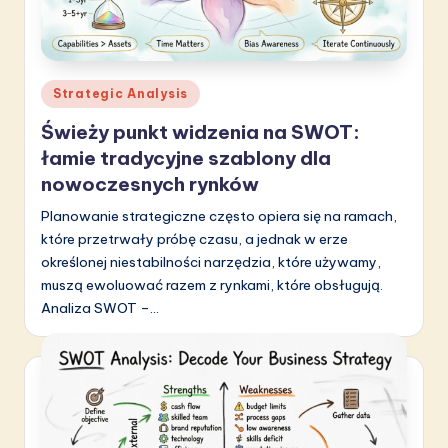
li
s
h
Posted
Strategic Analysis
-
in
Świeży punkt widzenia na SWOT:
L
łamie tradycyjne szablony dla
a
nowoczesnych rynków
t
Planowanie strategiczne często opiera się na ramach,
które przetrwały próbę czasu, a jednak w erze
e
określonej niestabilności narzędzia, które używamy,
s
muszą ewoluować razem z rynkami, które obsługują.
t
Analiza SWOT –…
in
A
I
&