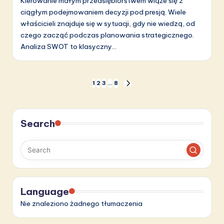
Kierowanie małym przedsiębiorstwem wiąże się z
ciągłym podejmowaniem decyzji pod presją. Wiele
właścicieli znajduje się w sytuacji, gdy nie wiedzą, od
czego zacząć podczas planowania strategicznego.
Analiza SWOT to klasyczny…
Stronicowanie
1
2
3
…
8
NEXT
PAGE
wpisów
Search
Language
Nie znaleziono żadnego tłumaczenia