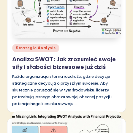
S
o
f
t
w
Posted
Strategic Analysis
in
a
Analiza SWOT: Jak zrozumieć swoje
r
siły i słabości biznesowe już dziś
e
Każda organizacja stoi na rozdrożu, gdzie decyzje
strategiczne decydują o przyszłym sukcesie. Aby
I
skutecznie poruszać się w tym środowisku, liderzy
n
potrzebują jasnego obrazu swojej obecnej pozycji i
potencjalnego kierunku rozwoju.…
n
o
v