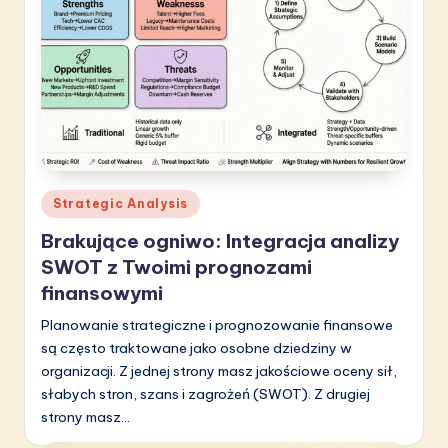
a
ti
o
n
Posted
Strategic Analysis
in
Brakujące ogniwo: Integracja analizy
SWOT z Twoimi prognozami
finansowymi
Planowanie strategiczne i prognozowanie finansowe
są często traktowane jako osobne dziedziny w
organizacji. Z jednej strony masz jakościowe oceny sił,
słabych stron, szans i zagrożeń (SWOT). Z drugiej
strony masz…