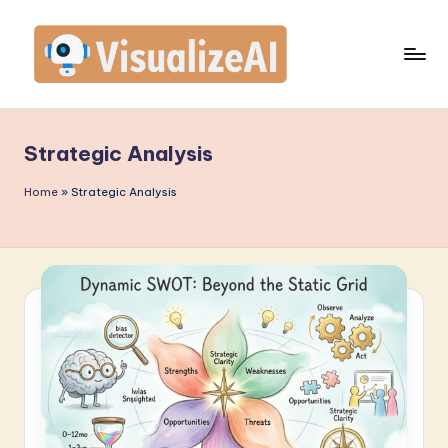
Skip
to
content
V
is
Strategic Analysis
u
a
Home
»
Strategic Analysis
li
z
e
A
I
P
o