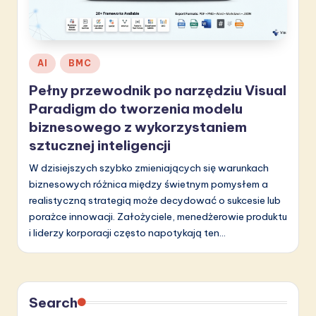
li
s
h
Posted
AI
BMC
-
in
Pełny przewodnik po narzędziu Visual
L
Paradigm do tworzenia modelu
a
biznesowego z wykorzystaniem
sztucznej inteligencji
t
W dzisiejszych szybko zmieniających się warunkach
e
biznesowych różnica między świetnym pomysłem a
s
realistyczną strategią może decydować o sukcesie lub
t
porażce innowacji. Założyciele, menedżerowie produktu
i liderzy korporacji często napotykają ten…
in
A
I
Search
&