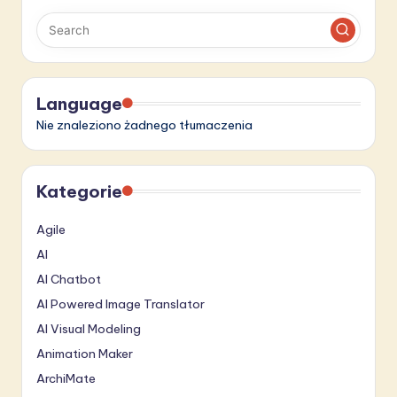
S
o
f
Language
t
Nie znaleziono żadnego tłumaczenia
w
a
Kategorie
r
e
Agile
I
AI
AI Chatbot
n
AI Powered Image Translator
n
AI Visual Modeling
o
Animation Maker
v
ArchiMate