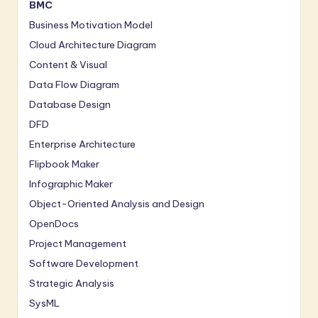
a
BMC
Business Motivation Model
ti
Cloud Architecture Diagram
o
Content & Visual
n
Data Flow Diagram
Database Design
DFD
Enterprise Architecture
Flipbook Maker
Infographic Maker
Object-Oriented Analysis and Design
OpenDocs
Project Management
Software Development
Strategic Analysis
SysML