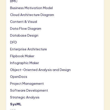
a
BMC
Business Motivation Model
ti
Cloud Architecture Diagram
o
Content & Visual
n
Data Flow Diagram
Database Design
DFD
Enterprise Architecture
Flipbook Maker
Infographic Maker
Object-Oriented Analysis and Design
OpenDocs
Project Management
Software Development
Strategic Analysis
SysML