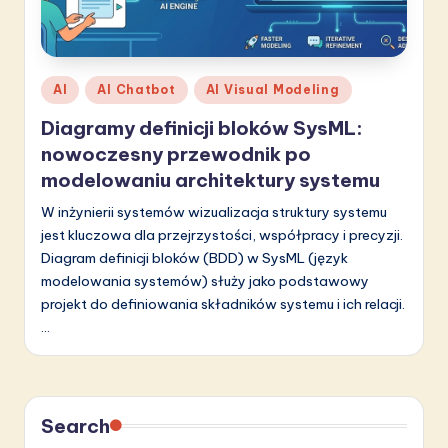
li
s
h
Posted
AI
AI Chatbot
AI Visual Modeling
-
in
Diagramy definicji bloków SysML:
L
nowoczesny przewodnik po
a
modelowaniu architektury systemu
t
W inżynierii systemów wizualizacja struktury systemu
jest kluczowa dla przejrzystości, współpracy i precyzji.
e
Diagram definicji bloków (BDD) w SysML (język
s
modelowania systemów) służy jako podstawowy
projekt do definiowania składników systemu i ich relacji.
t
…
in
A
I
Search
&