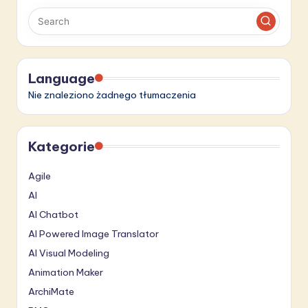
S
o
f
Language
t
Nie znaleziono żadnego tłumaczenia
w
a
Kategorie
r
e
Agile
AI
I
AI Chatbot
n
AI Powered Image Translator
n
AI Visual Modeling
o
Animation Maker
v
ArchiMate