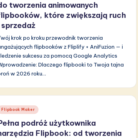
do tworzenia animowanych
flipbooków, które zwiększają ruch
i sprzedaż
Twój krok po kroku przewodnik tworzenia
angażujących flipbooków z Fliplify + AniFuzion — i
śledzenie sukcesu za pomocą Google Analytics
Wprowadzenie: Dlaczego flipbooki to Twoja tajna
broń w 2026 roku…
Posted
Flipbook Maker
n
Pełna podróż użytkownika
narzędzia Flipbook: od tworzenia