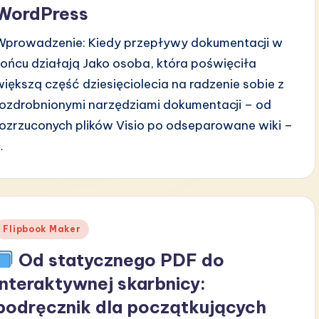
WordPress
Wprowadzenie: Kiedy przepływy dokumentacji w
końcu działają Jako osoba, która poświęciła
większą część dziesięciolecia na radzenie sobie z
rozdrobnionymi narzędziami dokumentacji – od
rozrzuconych plików Visio po odseparowane wiki –
…
Posted
Flipbook Maker
n
Od statycznego PDF do
interaktywnej skarbnicy:
podręcznik dla początkujących