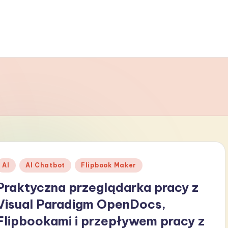
Posted
AI
AI Chatbot
Flipbook Maker
n
Praktyczna przeglądarka pracy z
Visual Paradigm OpenDocs,
Flipbookami i przepływem pracy z