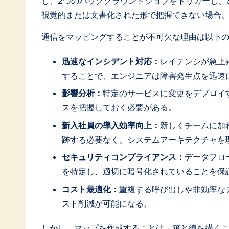
し、2つのバックグラウンドジョブをトリガーし、
o
視覚的または文書化された形で把握できない場合
ft
通信をマッピングすることが不可欠な理由は以下
w
迅速なインシデント対応：
レイテンシが急上
a
することで、エンジニアは障害発生点を迅速
r
影響分析：
特定のサービスに変更をデプロイ
スを把握しておく必要がある。
e
新入社員の導入効率向上：
新しくチームに加
I
跡する必要なく、システムアーキテクチャを
n
セキュリティコンプライアンス：
データフロ
を特定し、適切に暗号化されていることを保
n
コスト最適化：
重複する呼び出しや非効率な
o
スト削減が可能になる。
v
しかし、マップを作成することは、箱と線を描く