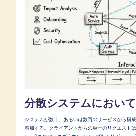
a
t
e
s
t
i
n
A
分散システムにおい
I
&
システムが数十、あるいは数百のサービスから構
S
増加する。クライアントからの単一のリクエストは