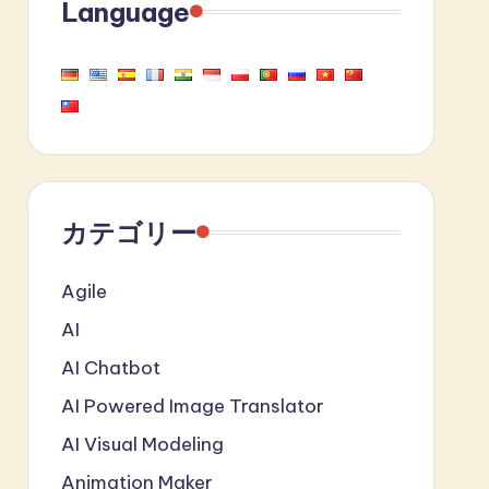
Language
カテゴリー
Agile
AI
AI Chatbot
AI Powered Image Translator
AI Visual Modeling
Animation Maker