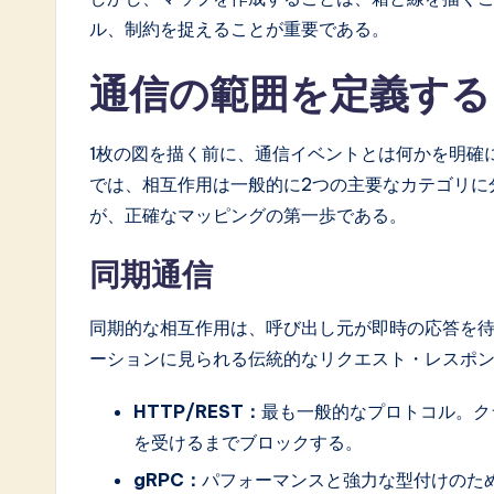
ル、制約を捉えることが重要である。
a
ti
通信の範囲を定義す
o
1枚の図を描く前に、通信イベントとは何かを明確
n
では、相互作用は一般的に2つの主要なカテゴリに
が、正確なマッピングの第一歩である。
同期通信
同期的な相互作用は、呼び出し元が即時の応答を
ーションに見られる伝統的なリクエスト・レスポ
HTTP/REST：
最も一般的なプロトコル。ク
を受けるまでブロックする。
gRPC：
パフォーマンスと強力な型付けのた