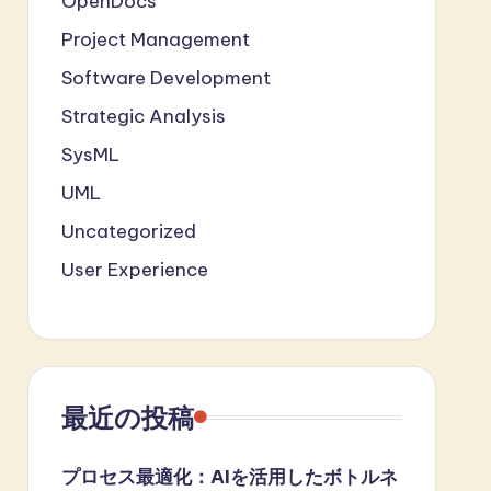
OpenDocs
Project Management
Software Development
Strategic Analysis
SysML
UML
Uncategorized
User Experience
最近の投稿
プロセス最適化：AIを活用したボトルネ