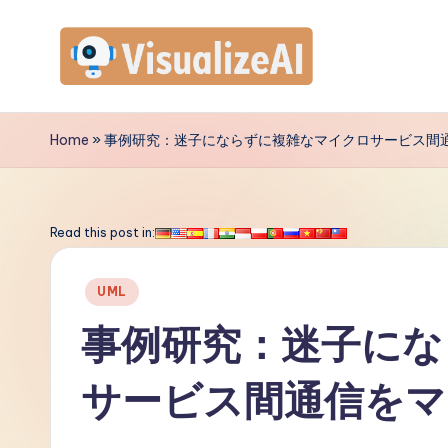
Skip
to
V
content
is
Home
»
事例研究：迷子にならずに複雑なマイクロサービス間
u
a
Read this post in:
li
Posted
UML
z
in
事例研究：迷子にな
e
サービス間通信をマ
A
I