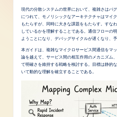
J
現代の分散システムの世界において、複雑さはバ
につれて、モノリシックなアーキテクチャはマイ
a
もたらすが、同時に大きな課題をもたらす。すな
p
しているかを理解することである。通信フローの
ようことになり、デバッグサイクルが遅くなり、
a
本ガイドは、複雑なマイクロサービス間通信をマ
n
論を越えて、サービス間の相互作用のメカニズム
e
て明確さを維持する戦略を検討する。目標は静的
いて動的な理解を確立することである。
s
e
-
L