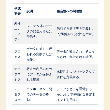
構成
説明
整合性への関連性
要素
外部
システム外のデー
エン
信頼できる境界を定義し、
タの発信元または
ティ
入力検証の必要性を示す。
受信先。
ティ
データに対して行
プロ
データが変更され、チェッ
われる変換または
セス
クされ、集計される場所。
操作。
デー
将来の利用のため
永続性およびバックアップ
タス
にデータが保持さ
要件を定義する。
トア
れる場所。
デー
コンポーネント間
データがどこを通過する
タフ
でのデータの移
か、および潜在的な暴露ポ
ロー
動。
イントを示す。