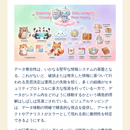
p
a
n
e
s
e
-
データ整合性は、いかなる堅牢な情報システムの基盤とな
L
る。これがないと、破損または喪失した情報に基づいて行
a
われる意思決定は運用上の失敗を招く。多くの組織がセキ
ュリティプロトコルに多大な投資を行っている一方で、デ
t
ータがシステム内をどのように移動するかという構造的理
e
解はしばしば見過ごされている。ビジュアルマッピング
は、データ移動の明確で構造的な視点を提供し、アーキテ
s
クトやアナリストがエラーとして現れる前に脆弱性を特定
t
できるようにする。
in
この記事では、ビジュアルマッピング技術とデータ整合性