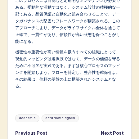
このプロセスには自制心と定期的なメンテナンスが必要で
ある。受動的な活動ではなく、システム設計の積極的な一
部である。品質保証と自動化と組み合わせることで、デー
タガバナンスの堅固なフレームワークが構築される。この
アプローチにより、データがライフサイクル全体を通じて
正確で、一貫性があり、信頼性が高い状態を保つことが可
能になる。
機密性や重要性が高い情報を扱うすべての組織にとって、
視覚的マッピングは選択肢ではなく、データの価値を守る
ために不可欠な実践である。まずは核心プロセスのマッピ
ングを開始しよう。フローを特定し、整合性を確保せよ。
その結果は、信頼の基盤の上に構築されたシステムとな
る。
Tags:
academic
data flow diagram
Post
Previous Post
Next Post