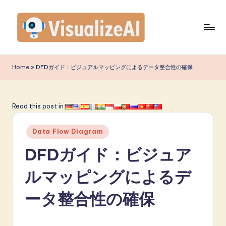
Skip
to
content
V
is
Home
»
DFDガイド：ビジュアルマッピングによるデータ整合性の確保
u
a
Read this post in:
li
Posted
z
Data Flow Diagram
in
e
DFDガイド：ビジュア
A
ルマッピングによるデ
I
ータ整合性の確保
J
a