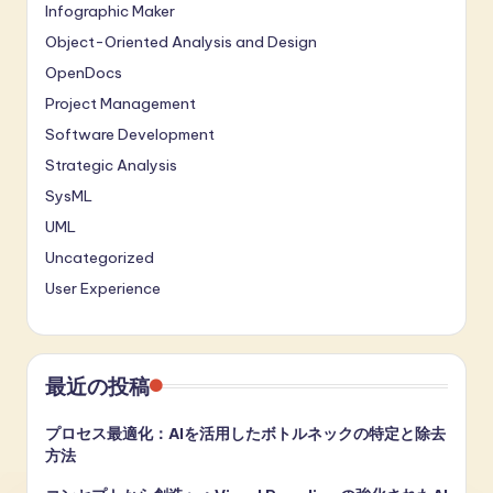
Infographic Maker
Object-Oriented Analysis and Design
OpenDocs
Project Management
Software Development
Strategic Analysis
SysML
UML
Uncategorized
User Experience
最近の投稿
プロセス最適化：AIを活用したボトルネックの特定と除去
方法