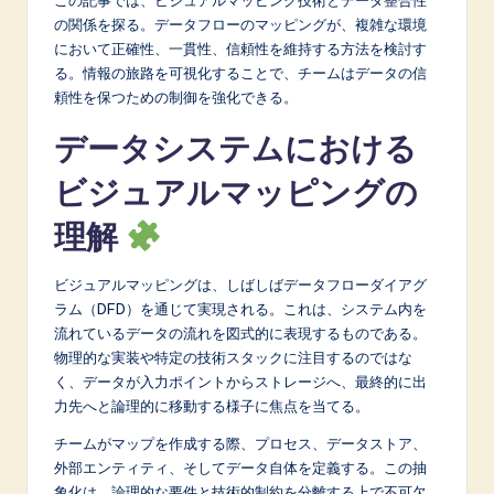
A
の関係を探る。データフローのマッピングが、複雑な環境
において正確性、一貫性、信頼性を維持する方法を検討す
I
る。情報の旅路を可視化することで、チームはデータの信
&
頼性を保つための制御を強化できる。
S
データシステムにおける
o
ビジュアルマッピングの
f
理解
t
w
ビジュアルマッピングは、しばしばデータフローダイアグ
ラム（DFD）を通じて実現される。これは、システム内を
a
流れているデータの流れを図式的に表現するものである。
r
物理的な実装や特定の技術スタックに注目するのではな
く、データが入力ポイントからストレージへ、最終的に出
e
力先へと論理的に移動する様子に焦点を当てる。
I
チームがマップを作成する際、プロセス、データストア、
n
外部エンティティ、そしてデータ自体を定義する。この抽
象化は、論理的な要件と技術的制約を分離する上で不可欠