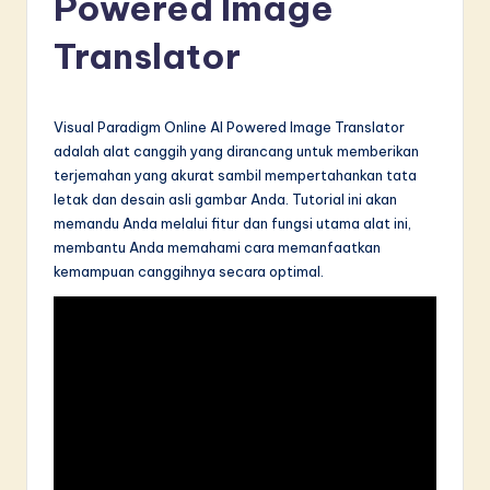
Powered Image
d
Translator
o
n
e
Visual Paradigm Online AI Powered Image Translator
adalah alat canggih yang dirancang untuk memberikan
si
terjemahan yang akurat sambil mempertahankan tata
a
letak dan desain asli gambar Anda. Tutorial ini akan
memandu Anda melalui fitur dan fungsi utama alat ini,
n
membantu Anda memahami cara memanfaatkan
-
kemampuan canggihnya secara optimal.
L
a
t
e
s
t