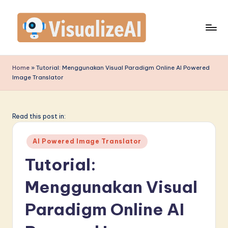
Skip
to
content
V
is
Home
»
Tutorial: Menggunakan Visual Paradigm Online AI Powered
Image Translator
u
a
li
Read this post in:
z
Posted
AI Powered Image Translator
e
in
Tutorial:
A
Menggunakan Visual
I
I
Paradigm Online AI
n