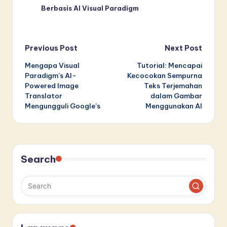
Berbasis AI Visual Paradigm
Post
Previous Post
Next Post
Mengapa Visual
Tutorial: Mencapai
navigation
Paradigm’s AI-
Kecocokan Sempurna
Powered Image
Teks Terjemahan
Translator
dalam Gambar
Mengungguli Google’s
Menggunakan AI
Search