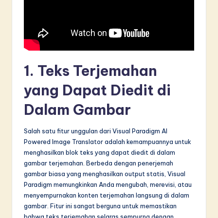
in
A
I
&
1. Teks Terjemahan
S
yang Dapat Diedit di
o
Dalam Gambar
f
t
Salah satu fitur unggulan dari Visual Paradigm AI
w
Powered Image Translator adalah kemampuannya untuk
menghasilkan blok teks yang dapat diedit di dalam
a
gambar terjemahan. Berbeda dengan penerjemah
r
gambar biasa yang menghasilkan output statis, Visual
Paradigm memungkinkan Anda mengubah, merevisi, atau
e
menyempurnakan konten terjemahan langsung di dalam
I
gambar. Fitur ini sangat berguna untuk memastikan
bahwa teks terjemahan selaras sempurna dengan