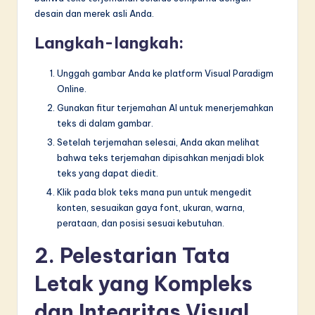
n
desain dan merek asli Anda.
n
Langkah-langkah:
o
v
Unggah gambar Anda ke platform Visual Paradigm
Online.
a
Gunakan fitur terjemahan AI untuk menerjemahkan
ti
teks di dalam gambar.
o
Setelah terjemahan selesai, Anda akan melihat
bahwa teks terjemahan dipisahkan menjadi blok
n
teks yang dapat diedit.
Klik pada blok teks mana pun untuk mengedit
konten, sesuaikan gaya font, ukuran, warna,
perataan, dan posisi sesuai kebutuhan.
2. Pelestarian Tata
Letak yang Kompleks
dan Integritas Visual