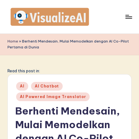
Skip
to
content
V
is
Home
»
Berhenti Mendesain, Mulai Memodelkan dengan AI Co-Pilot
Pertama di Dunia
u
a
li
Read this post in:
z
Posted
AI
AI Chatbot
e
in
AI Powered Image Translator
A
Berhenti Mendesain,
I
I
Mulai Memodelkan
n
dengan AI Co-Pilot