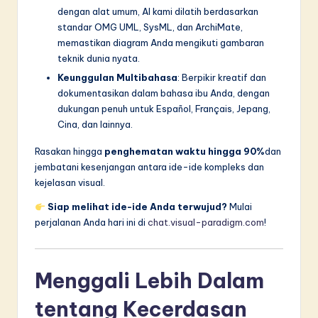
n
dengan alat umum, AI kami dilatih berdasarkan
n
standar OMG UML, SysML, dan ArchiMate,
memastikan diagram Anda mengikuti gambaran
o
teknik dunia nyata.
v
Keunggulan Multibahasa
: Berpikir kreatif dan
dokumentasikan dalam bahasa ibu Anda, dengan
a
dukungan penuh untuk Español, Français, Jepang,
ti
Cina, dan lainnya.
o
Rasakan hingga
penghematan waktu hingga 90%
dan
n
jembatani kesenjangan antara ide-ide kompleks dan
kejelasan visual.
Siap melihat ide-ide Anda terwujud?
Mulai
perjalanan Anda hari ini di
chat.visual-paradigm.com
!
Menggali Lebih Dalam
tentang Kecerdasan