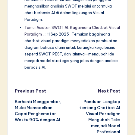
menghasilkan analisis SWOT melalui antarmuka
chat berbasis AI di dalam lingkungan Visual
Paradigm.
Temui Asisten SWOT AI: Bagaimana Chatbot Visual
Paradigm …
: 11 Sep 2025 · Temukan bagaimana
chatbot visual paradigm menyediakan pembuatan
diagram bahasa alami untuk kerangka kerja bisnis
seperti SWOT, PEST, dan lainnya—mengubah ide
menjadi model strategis yang jelas dengan analisis
berbasis AI.
Post
Previous Post
Next Post
Berhenti Menggambar,
Panduan Lengkap
navigation
Mulai Memodelkan:
tentang Chatbot AI
Capai Penghematan
Visual Paradigm:
Waktu 90% dengan AI
Mengubah Teks
menjadi Model
Profesional