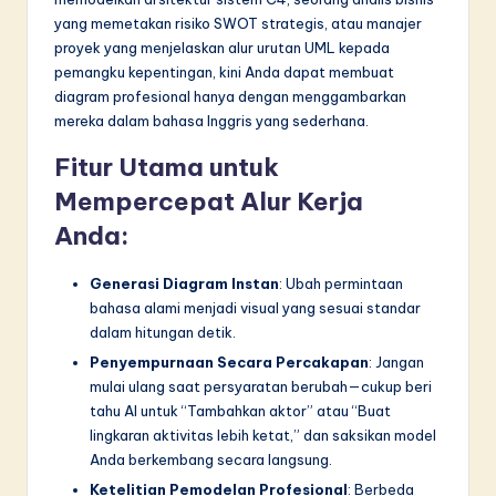
yang memetakan risiko SWOT strategis, atau manajer
in
proyek yang menjelaskan alur urutan UML kepada
A
pemangku kepentingan, kini Anda dapat membuat
diagram profesional hanya dengan menggambarkan
I
mereka dalam bahasa Inggris yang sederhana.
&
Fitur Utama untuk
S
Mempercepat Alur Kerja
o
Anda:
f
t
Generasi Diagram Instan
: Ubah permintaan
bahasa alami menjadi visual yang sesuai standar
w
dalam hitungan detik.
a
Penyempurnaan Secara Percakapan
: Jangan
mulai ulang saat persyaratan berubah—cukup beri
r
tahu AI untuk “Tambahkan aktor” atau “Buat
e
lingkaran aktivitas lebih ketat,” dan saksikan model
Anda berkembang secara langsung.
I
Ketelitian Pemodelan Profesional
: Berbeda