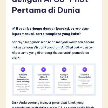
d
Pertama di Dunia
o
n
e
Bosan berjuang dengan koneksi, seret-dan-
si
lepas manual, serta template yang kaku?
a
Saatnya mengubah niat Anda menjadi wawasan secara
instan dengan
Visual Paradigm AI Chatbot
—asisten
n
AI pertama yang dirancang khusus untuk pemodelan
-
visual.
L
a
t
e
s
Baik Anda seorang insinyur perangkat lunak yang
t
memodelkan arsitektur sistem C4, seorang analis bisnis