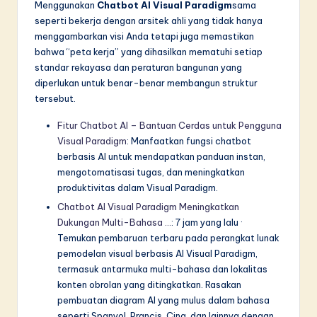
Menggunakan
Chatbot AI Visual Paradigm
sama
seperti bekerja dengan arsitek ahli yang tidak hanya
menggambarkan visi Anda tetapi juga memastikan
bahwa “peta kerja” yang dihasilkan mematuhi setiap
standar rekayasa dan peraturan bangunan yang
diperlukan untuk benar-benar membangun struktur
tersebut.
Fitur Chatbot AI – Bantuan Cerdas untuk Pengguna
Visual Paradigm
: Manfaatkan fungsi chatbot
berbasis AI untuk mendapatkan panduan instan,
mengotomatisasi tugas, dan meningkatkan
produktivitas dalam Visual Paradigm.
Chatbot AI Visual Paradigm Meningkatkan
Dukungan Multi-Bahasa …
: 7 jam yang lalu ·
Temukan pembaruan terbaru pada perangkat lunak
pemodelan visual berbasis AI Visual Paradigm,
termasuk antarmuka multi-bahasa dan lokalitas
konten obrolan yang ditingkatkan. Rasakan
pembuatan diagram AI yang mulus dalam bahasa
seperti Spanyol, Prancis, Cina, dan lainnya dengan