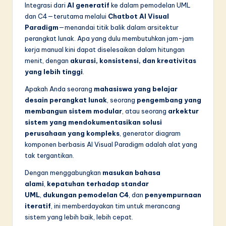
Integrasi dari
AI generatif
ke dalam pemodelan UML
dan C4—terutama melalui
Chatbot AI Visual
Paradigm
—menandai titik balik dalam arsitektur
perangkat lunak. Apa yang dulu membutuhkan jam-jam
kerja manual kini dapat diselesaikan dalam hitungan
menit, dengan
akurasi, konsistensi, dan kreativitas
yang lebih tinggi
.
Apakah Anda seorang
mahasiswa yang belajar
desain perangkat lunak
, seorang
pengembang yang
membangun sistem modular
, atau seorang
arkektur
sistem yang mendokumentasikan solusi
perusahaan yang kompleks
, generator diagram
komponen berbasis AI Visual Paradigm adalah alat yang
tak tergantikan.
Dengan menggabungkan
masukan bahasa
alami
,
kepatuhan terhadap standar
UML
,
dukungan pemodelan C4
, dan
penyempurnaan
iteratif
, ini memberdayakan tim untuk merancang
sistem yang lebih baik, lebih cepat.