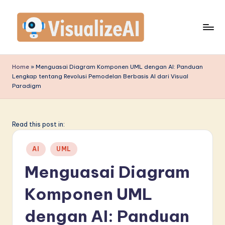
Skip
to
content
V
is
Home
»
Menguasai Diagram Komponen UML dengan AI: Panduan
Lengkap tentang Revolusi Pemodelan Berbasis AI dari Visual
u
Paradigm
a
li
Read this post in:
z
e
Posted
AI
UML
in
A
Menguasai Diagram
I
Komponen UML
I
dengan AI: Panduan
n