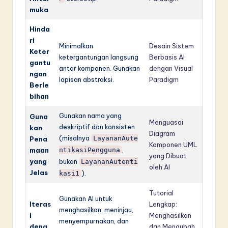
muka
Hinda
ri
Minimalkan
Desain Sistem
Keter
ketergantungan langsung
Berbasis AI
gantu
antar komponen. Gunakan
dengan Visual
ngan
lapisan abstraksi.
Paradigm
Berle
bihan
Gunakan nama yang
Guna
Menguasai
deskriptif dan konsisten
kan
Diagram
(misalnya
LayananAute
Pena
Komponen UML
,
maan
ntikasiPengguna
yang Dibuat
yang
bukan
LayananAutenti
oleh AI
Jelas
).
kasi1
Tutorial
Gunakan AI untuk
Iteras
Lengkap:
menghasilkan, meninjau,
i
Menghasilkan
menyempurnakan, dan
deng
dan Mengubah