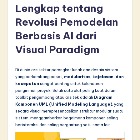
d
Lengkap tentang
o
Revolusi Pemodelan
n
Berbasis AI dari
e
si
Visual Paradigm
a
n
Di dunia arsitektur perangkat lunak dan desain sistem
-
yang berkembang pesat,
modularitas, kejelasan, dan
kecepatan
sangat penting untuk kelancaran
L
pengiriman proyek. Salah satu alat paling kuat dalam
a
toolkit pengembang atau arsitek adalah
Diagram
Komponen UML (Unified Modeling Language)
, yang
t
secara visual merepresentasikan struktur modular suatu
e
sistem, menggambarkan bagaimana komponen saling
berinteraksi dan saling bergantung satu sama lain.
s
t