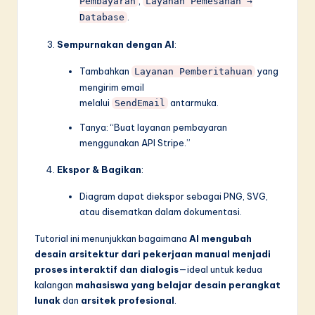
,
Pembayaran
Layanan Pemesanan →
.
Database
Sempurnakan dengan AI
:
Tambahkan
yang
Layanan Pemberitahuan
mengirim email
melalui
antarmuka.
SendEmail
Tanya: “Buat layanan pembayaran
menggunakan API Stripe.”
Ekspor & Bagikan
:
Diagram dapat diekspor sebagai PNG, SVG,
atau disematkan dalam dokumentasi.
Tutorial ini menunjukkan bagaimana
AI mengubah
desain arsitektur dari pekerjaan manual menjadi
proses interaktif dan dialogis
—ideal untuk kedua
kalangan
mahasiswa yang belajar desain perangkat
lunak
dan
arsitek profesional
.