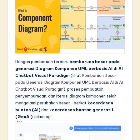
in
A
I
&
S
o
Dengan pembaruan terbaru
pembaruan besar pada
f
generasi Diagram Komponen UML berbasis AI di AI
Chatbot Visual Paradigm
(lihat
Pembaruan Besar
t
pada Generasi Diagram Komponen UML Berbasis AI di AI
w
Chatbot Visual Paradigm
), proses pembuatan,
penyempurnaan, dan iterasi diagram komponen telah
a
mengalami perubahan besar—berkat
kecerdasan
r
buatan (AI)
dan
kecerdasan buatan generatif
(GenAI)
teknologi.
e
I