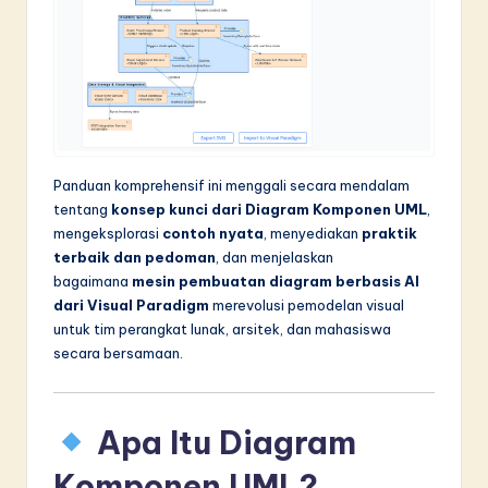
n
n
o
v
a
ti
Panduan komprehensif ini menggali secara mendalam
tentang
konsep kunci dari Diagram Komponen UML
,
o
mengeksplorasi
contoh nyata
, menyediakan
praktik
n
terbaik dan pedoman
, dan menjelaskan
bagaimana
mesin pembuatan diagram berbasis AI
dari Visual Paradigm
merevolusi pemodelan visual
untuk tim perangkat lunak, arsitek, dan mahasiswa
secara bersamaan.
Apa Itu Diagram
Komponen UML?