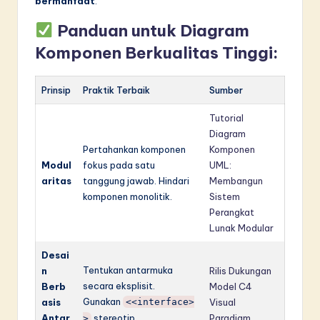
bermanfaat
.
Panduan untuk Diagram
Komponen Berkualitas Tinggi:
Prinsip
Praktik Terbaik
Sumber
Tutorial
Diagram
Pertahankan komponen
Komponen
Modul
fokus pada satu
UML:
aritas
tanggung jawab. Hindari
Membangun
komponen monolitik.
Sistem
Perangkat
Lunak Modular
Desai
Tentukan antarmuka
n
Rilis Dukungan
secara eksplisit.
Berb
Model C4
Gunakan
asis
<<interface>
Visual
Antar
stereotip.
Paradigm
>