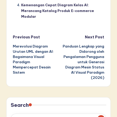
Kemenangan Cepat Diagram Kelas AI:
Merancang Katalog Produk E-commerce
Modular
Post
Previous Post
Next Post
Merevolusi Diagram
Panduan Lengkap yang
navigation
Urutan UML dengan AI:
Didorong oleh
Bagaimana Visual
Pengalaman Pengguna
Paradigm
untuk Generasi
Mempercepat Desain
Diagram Mesin Status
Sistem
AI Visual Paradigm
(2026)
Search