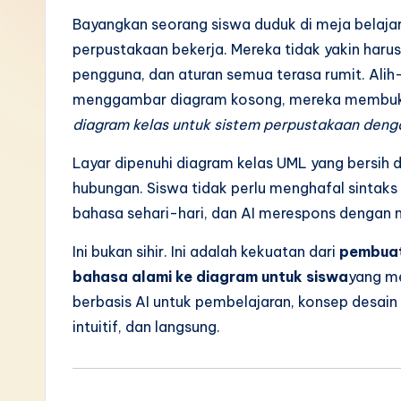
I
Bayangkan seorang siswa duduk di meja belaj
perpustakaan bekerja. Mereka tidak yakin harus
n
pengguna, dan aturan semua terasa rumit. Alih
d
menggambar diagram kosong, mereka membuka
diagram kelas untuk sistem perpustakaan deng
o
Layar dipenuhi diagram kelas UML yang bersih 
n
hubungan. Siswa tidak perlu menghafal sintaks
e
bahasa sehari-hari, dan AI merespons dengan m
si
Ini bukan sihir. Ini adalah kekuatan dari
pembuat
bahasa alami ke diagram untuk siswa
yang m
a
berbasis AI untuk pembelajaran, konsep desai
n
intuitif, dan langsung.
-