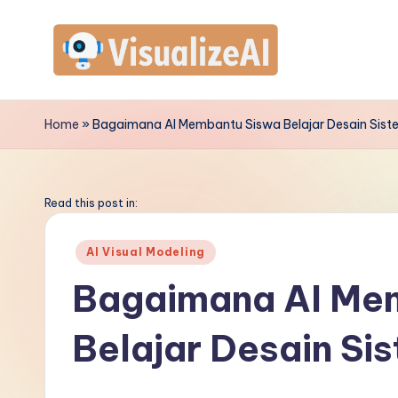
Skip
to
V
content
is
Home
»
Bagaimana AI Membantu Siswa Belajar Desain Sist
u
a
Read this post in:
li
Posted
AI Visual Modeling
in
z
Bagaimana AI Me
e
Belajar Desain Si
A
I