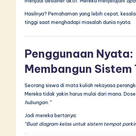
menjadi desainer aktif. Mereka menjelajahi
apa
S
Hasilnya? Pemahaman yang lebih cepat, kesalaha
o
tinggi saat menghadapi masalah dunia nyata.
ft
w
Penggunaan Nyata:
a
Membangun Sistem 
r
e
Seorang siswa di mata kuliah rekayasa perangk
I
Mereka tidak yakin harus mulai dari mana. Dos
hubungan.”
n
Jadi mereka bertanya:
n
“Buat diagram kelas untuk sistem tempat parkir
o