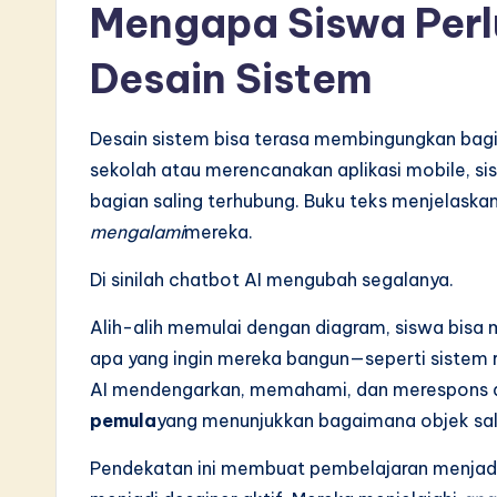
L
Mengapa Siswa Perl
a
Desain Sistem
t
e
Desain sistem bisa terasa membingungkan bagi 
sekolah atau merencanakan aplikasi mobile, si
s
bagian saling terhubung. Buku teks menjelaska
t
mengalami
mereka.
i
Di sinilah chatbot AI mengubah segalanya.
n
Alih-alih memulai dengan diagram, siswa bisa
apa yang ingin mereka bangun—seperti sistem 
A
AI mendengarkan, memahami, dan merespons
I
pemula
yang menunjukkan bagaimana objek sali
&
Pendekatan ini membuat pembelajaran menjad