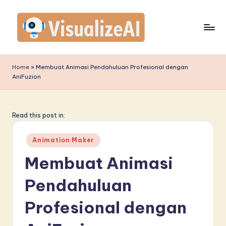
Skip
to
content
V
is
Home
»
Membuat Animasi Pendahuluan Profesional dengan
AniFuzion
u
a
li
Read this post in:
z
Posted
Animation Maker
e
in
Membuat Animasi
A
Pendahuluan
I
I
Profesional dengan
n