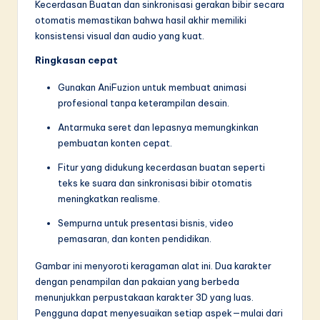
n
Kecerdasan Buatan dan sinkronisasi gerakan bibir secara
otomatis memastikan bahwa hasil akhir memiliki
n
konsistensi visual dan audio yang kuat.
o
Ringkasan cepat
v
Gunakan AniFuzion untuk membuat animasi
a
profesional tanpa keterampilan desain.
ti
Antarmuka seret dan lepasnya memungkinkan
pembuatan konten cepat.
o
n
Fitur yang didukung kecerdasan buatan seperti
teks ke suara dan sinkronisasi bibir otomatis
meningkatkan realisme.
Sempurna untuk presentasi bisnis, video
pemasaran, dan konten pendidikan.
Gambar ini menyoroti keragaman alat ini. Dua karakter
dengan penampilan dan pakaian yang berbeda
menunjukkan perpustakaan karakter 3D yang luas.
Pengguna dapat menyesuaikan setiap aspek—mulai dari