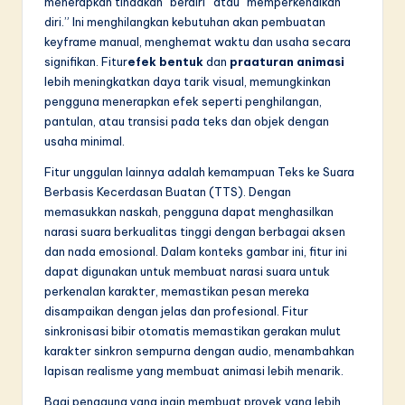
menerapkan tindakan “berdiri” atau “memperkenalkan
diri.” Ini menghilangkan kebutuhan akan pembuatan
keyframe manual, menghemat waktu dan usaha secara
signifikan. Fitur
efek bentuk
dan
praaturan animasi
lebih meningkatkan daya tarik visual, memungkinkan
pengguna menerapkan efek seperti penghilangan,
pantulan, atau transisi pada teks dan objek dengan
usaha minimal.
Fitur unggulan lainnya adalah kemampuan Teks ke Suara
Berbasis Kecerdasan Buatan (TTS). Dengan
memasukkan naskah, pengguna dapat menghasilkan
narasi suara berkualitas tinggi dengan berbagai aksen
dan nada emosional. Dalam konteks gambar ini, fitur ini
dapat digunakan untuk membuat narasi suara untuk
perkenalan karakter, memastikan pesan mereka
disampaikan dengan jelas dan profesional. Fitur
sinkronisasi bibir otomatis memastikan gerakan mulut
karakter sinkron sempurna dengan audio, menambahkan
lapisan realisme yang membuat animasi lebih menarik.
Bagi pengguna yang ingin membuat proyek yang lebih