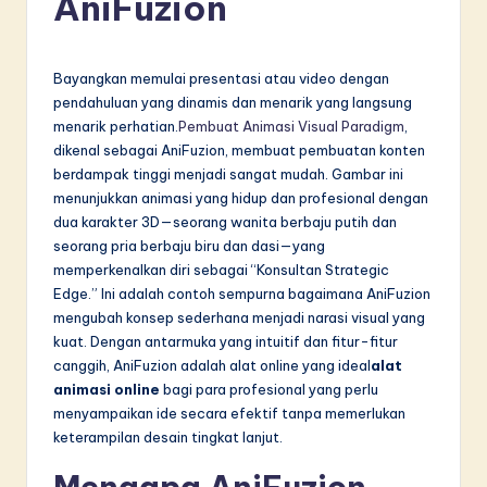
AniFuzion
d
o
Bayangkan memulai presentasi atau video dengan
n
pendahuluan yang dinamis dan menarik yang langsung
e
menarik perhatian.
Pembuat Animasi Visual Paradigm
,
dikenal sebagai AniFuzion, membuat pembuatan konten
si
berdampak tinggi menjadi sangat mudah. Gambar ini
a
menunjukkan animasi yang hidup dan profesional dengan
dua karakter 3D—seorang wanita berbaju putih dan
n
seorang pria berbaju biru dan dasi—yang
-
memperkenalkan diri sebagai “Konsultan Strategic
Edge.” Ini adalah contoh sempurna bagaimana AniFuzion
L
mengubah konsep sederhana menjadi narasi visual yang
a
kuat. Dengan antarmuka yang intuitif dan fitur-fitur
canggih, AniFuzion adalah alat online yang ideal
alat
t
animasi online
bagi para profesional yang perlu
e
menyampaikan ide secara efektif tanpa memerlukan
keterampilan desain tingkat lanjut.
s
t