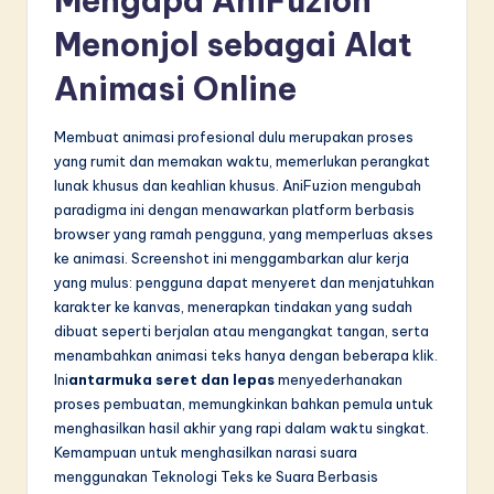
Mengapa AniFuzion
in
Menonjol sebagai Alat
A
Animasi Online
I
&
Membuat animasi profesional dulu merupakan proses
yang rumit dan memakan waktu, memerlukan perangkat
S
lunak khusus dan keahlian khusus. AniFuzion mengubah
o
paradigma ini dengan menawarkan platform berbasis
browser yang ramah pengguna, yang memperluas akses
f
ke animasi. Screenshot ini menggambarkan alur kerja
t
yang mulus: pengguna dapat menyeret dan menjatuhkan
karakter ke kanvas, menerapkan tindakan yang sudah
w
dibuat seperti berjalan atau mengangkat tangan, serta
a
menambahkan animasi teks hanya dengan beberapa klik.
Ini
antarmuka seret dan lepas
menyederhanakan
r
proses pembuatan, memungkinkan bahkan pemula untuk
e
menghasilkan hasil akhir yang rapi dalam waktu singkat.
Kemampuan untuk menghasilkan narasi suara
I
menggunakan Teknologi Teks ke Suara Berbasis