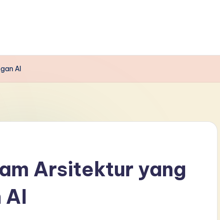
gan AI
m Arsitektur yang
 AI