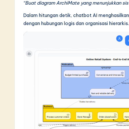
L
“Buat diagram ArchiMate yang menunjukkan sist
a
Dalam hitungan detik, chatbot AI menghasilkan v
dengan hubungan logis dan organisasi hierarkis.
t
e
s
t
i
n
A
I
&