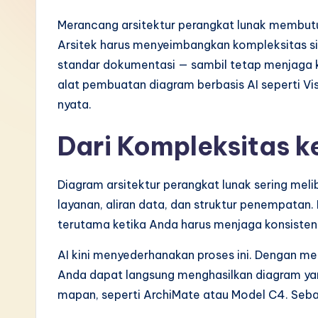
I
Merancang arsitektur perangkat lunak membutuh
Arsitek harus menyeimbangkan kompleksitas s
n
standar dokumentasi — sambil tetap menjaga kon
d
alat pembuatan diagram berbasis AI seperti Vi
nyata.
o
Dari Kompleksitas k
n
e
Diagram arsitektur perangkat lunak sering mel
si
layanan, aliran data, dan struktur penempata
terutama ketika Anda harus menjaga konsistens
a
AI kini menyederhanakan proses ini. Dengan 
n
Anda dapat langsung menghasilkan diagram y
-
mapan, seperti ArchiMate atau Model C4. Seba