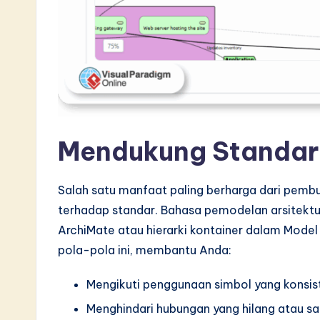
S
o
ft
w
a
Mendukung Standar 
r
e
Salah satu manfaat paling berharga dari pemb
terhadap standar. Bahasa pemodelan arsitektur
I
ArchiMate atau hierarki kontainer dalam Model
n
pola-pola ini, membantu Anda:
n
Mengikuti penggunaan simbol yang konsiste
Menghindari hubungan yang hilang atau s
o