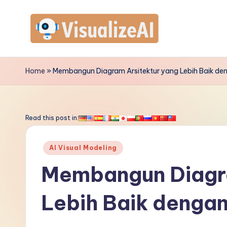
Skip
to
V
content
is
Home
»
Membangun Diagram Arsitektur yang Lebih Baik den
u
a
Read this post in:
li
Posted
AI Visual Modeling
z
in
Membangun Diagra
e
Lebih Baik dengan
A
I