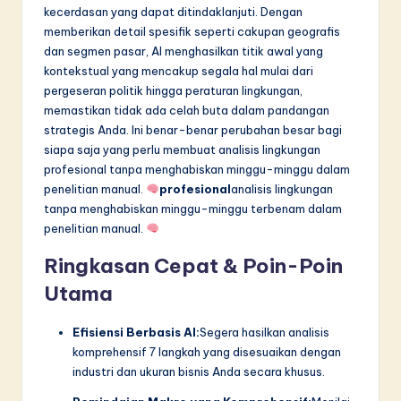
n
kecerdasan yang dapat ditindaklanjuti. Dengan
memberikan detail spesifik seperti cakupan geografis
n
dan segmen pasar, AI menghasilkan titik awal yang
o
kontekstual yang mencakup segala hal mulai dari
pergeseran politik hingga peraturan lingkungan,
v
memastikan tidak ada celah buta dalam pandangan
a
strategis Anda. Ini benar-benar perubahan besar bagi
siapa saja yang perlu membuat analisis lingkungan
ti
profesional tanpa menghabiskan minggu-minggu dalam
o
penelitian manual.
profesional
analisis lingkungan
tanpa menghabiskan minggu-minggu terbenam dalam
n
penelitian manual.
Ringkasan Cepat & Poin-Poin
Utama
Efisiensi Berbasis AI:
Segera hasilkan analisis
komprehensif 7 langkah yang disesuaikan dengan
industri dan ukuran bisnis Anda secara khusus.