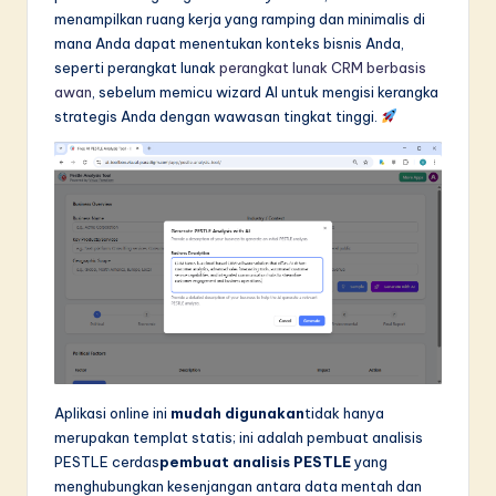
menampilkan ruang kerja yang ramping dan minimalis di
in
mana Anda dapat menentukan konteks bisnis Anda,
A
seperti perangkat lunak
perangkat lunak CRM berbasis
awan
, sebelum memicu wizard AI untuk mengisi kerangka
I
strategis Anda dengan wawasan tingkat tinggi.
&
S
o
f
t
w
a
r
Aplikasi online ini
mudah digunakan
tidak hanya
e
merupakan templat statis; ini adalah pembuat analisis
PESTLE cerdas
pembuat analisis PESTLE
yang
I
menghubungkan kesenjangan antara data mentah dan