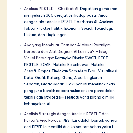
Analisis PESTLE – Chatbot AI
: Dapatkan gambaran
menyeluruh 360 derajat terhadap pasar Anda
dengan alat analisis PESTLE berbasis AI. Analisis
faktor-faktor Politik, Ekonomi, Sosial, Teknologi,
Hukum, dan Lingkungan.
Apa yang Membuat Chatbot AI Visual Paradigm
Berbeda dari Alat Diagram AI Lainnya? – Blog
Visual Paradigm
: Kerangka Bisnis: SWOT, PEST,
PESTLE, SOAR, Matriks Eisenhower, Matriks
Ansoff, Empat Tindakan Samudera Biru · Visualisasi
Data: Grafik Batang, Garis, Area, Lingkaran,
Sebaran, Grafik Radar · Cakupan ini memungkinkan
pengguna beralih secara mulus antara pemodelan
teknis dan strategis—sesuatu yang jarang dimiliki
kebanyakan AI …
Analisis Strategis dengan Analisis PESTLE dan
Porter’s Five Forces
: PESTLE adalah bentuk variasi
dari PEST. Ia memiliki dua kolom tambahan yaitu L