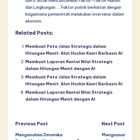
dan E untuk mencantumkan faktor-faktor Hukum
dan Lingkungan. … Faktor politik berkaitan dengan
bagaimana pemerintah melakukan intervensi dalam
ekonomi.
Related Posts:
Membuat Peta Jalan Strategis dalam
Hitungan Menit: Alat Hoshin Kanri Berbasis AI
Membuat Laporan Rantai Nilai Strategis
dalam Hitungan Menit dengan AI
Membuat Peta Jalan Strategis dalam
Hitungan Menit: Alat Hoshin Kanri Berbasis AI
Membuat Laporan Rantai Nilai Strategis
dalam Hitungan Menit dengan AI
Post
Previous Post
Next Post
Menganalisis Dinamika
Menguasai
navigation