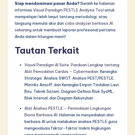
Siap mendominasi pasar Anda?
Beralih ke halaman
informasi
Visual Paradigm PESTLE Analysis Tool
untuk
mempelajari lebih lanjut tentang metodologi, atau
langsung memulai aksi dan
coba analyzer berbasis AI
sekarang
untuk membuat laporan profesional pertama
Anda dalam hitungan menit!
Tautan Terkait
Visual Paradigm AI Suite: Panduan Lengkap tentang
Alat Pemodelan Cerdas – Cybermedian
: Kerangka
Strategis: Analisis SWOT, Analisis PEST/PESTLE,
Matriks Ansoff, dan Kerangka Empat Tindakan Laut
Biru. Teknik Sistem: Diagram Definisi Blok SysML,
Blok Internal, dan Diagram Kebutuhan. …
Alat Analisis PESTLE – Pemindaian Lingkungan
Bisnis Berbasis AI
: Halaman ini menyediakan alat
berbasis AI untuk melakukan analisis PESTLE guna
mengevaluasi faktor-faktor makro lingkungan
yang memengaruhi strategi bisnis.