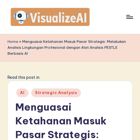
Skip
to
content
V
is
Home
»
Menguasai Ketahanan Masuk Pasar Strategis: Melakukan
Analisis Lingkungan Profesional dengan Alat Analisis PESTLE
u
Berbasis AI
a
li
Read this post in:
z
e
Posted
AI
Strategic Analysis
in
A
Menguasai
I
Ketahanan Masuk
I
Pasar Strategis:
n