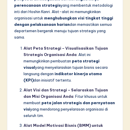
perencanaan strategis
yang membentuk metodologi
inti dari Hoshin Kanri. Alat-alat ini memungkinkan
organisasi untuk
menghubungkan visi tingkat tinggi
dengan pelaksanaan harian
dan memastikan semua
departemen bergerak menuju tujuan strategis yang
sama.
Alat Peta Strategi – Visualisasikan Tujuan
Strategis Organisasi Anda
: Alat ini
memungkinkan pembuatan
peta strategi
visual
yang menyelaraskan tujuan bisnis secara
langsung dengan
indikator kinerja utama
(KPI)
dan inisiatif tertentu.
Alat Visi dan Strategi – Selaraskan Tujuan
dan Misi Organisasi Anda
: Fitur khusus untuk
membuat
peta jalan strategis dan pernyataan
visi
yang mendorong penyelarasan organisasi di
seluruh tim.
Alat Model Motivasi Bisnis (BMM) untuk