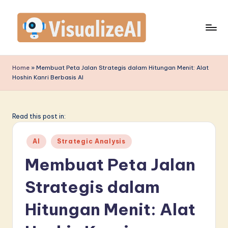
Skip
to
content
V
is
Home
»
Membuat Peta Jalan Strategis dalam Hitungan Menit: Alat
Hoshin Kanri Berbasis AI
u
a
li
Read this post in:
z
Posted
AI
Strategic Analysis
e
in
Membuat Peta Jalan
A
Strategis dalam
I
I
Hitungan Menit: Alat
n