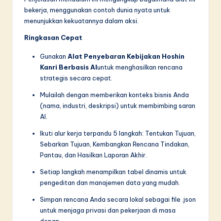
bekerja, menggunakan contoh dunia nyata untuk
in
menunjukkan kekuatannya dalam aksi.
A
Ringkasan Cepat
I
Gunakan
Alat Penyebaran Kebijakan Hoshin
&
Kanri Berbasis AI
untuk menghasilkan rencana
S
strategis secara cepat.
o
Mulailah dengan memberikan konteks bisnis Anda
(nama, industri, deskripsi) untuk membimbing saran
f
AI.
t
Ikuti alur kerja terpandu 5 langkah: Tentukan Tujuan,
w
Sebarkan Tujuan, Kembangkan Rencana Tindakan,
Pantau, dan Hasilkan Laporan Akhir.
a
Setiap langkah menampilkan tabel dinamis untuk
r
pengeditan dan manajemen data yang mudah.
e
Simpan rencana Anda secara lokal sebagai file .json
I
untuk menjaga privasi dan pekerjaan di masa
depan.