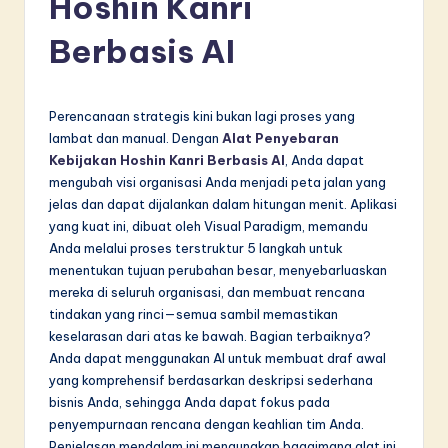
Hoshin Kanri
d
Berbasis AI
o
n
e
Perencanaan strategis kini bukan lagi proses yang
lambat dan manual. Dengan
Alat Penyebaran
si
Kebijakan Hoshin Kanri Berbasis AI
, Anda dapat
a
mengubah visi organisasi Anda menjadi peta jalan yang
jelas dan dapat dijalankan dalam hitungan menit. Aplikasi
n
yang kuat ini, dibuat oleh Visual Paradigm, memandu
-
Anda melalui proses terstruktur 5 langkah untuk
menentukan tujuan perubahan besar, menyebarluaskan
L
mereka di seluruh organisasi, dan membuat rencana
a
tindakan yang rinci—semua sambil memastikan
keselarasan dari atas ke bawah. Bagian terbaiknya?
t
Anda dapat menggunakan AI untuk membuat draf awal
e
yang komprehensif berdasarkan deskripsi sederhana
bisnis Anda, sehingga Anda dapat fokus pada
s
penyempurnaan rencana dengan keahlian tim Anda.
t
Penjelasan mendalam ini mengungkap bagaimana alat ini