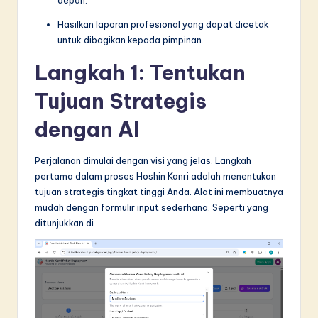
n
Hasilkan laporan profesional yang dapat dicetak
n
untuk dibagikan kepada pimpinan.
o
Langkah 1: Tentukan
v
Tujuan Strategis
a
ti
dengan AI
o
Perjalanan dimulai dengan visi yang jelas. Langkah
n
pertama dalam proses Hoshin Kanri adalah menentukan
tujuan strategis tingkat tinggi Anda. Alat ini membuatnya
mudah dengan formulir input sederhana. Seperti yang
ditunjukkan di