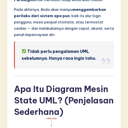
n
Pada akhirnya, Anda akan mampu
menggambarkan
n
perilaku dari sistem apa pun
, baik itu alur login
o
pengguna, mesin penjual otomatis, atau termostat
cerdas — dan melakukannya dengan cepat, akurat, serta
v
penuh kepercayaan diri.
a
ti
Tidak perlu pengalaman UML
o
sebelumnya. Hanya rasa ingin tahu.
n
Apa Itu Diagram Mesin
State UML? (Penjelasan
Sederhana)