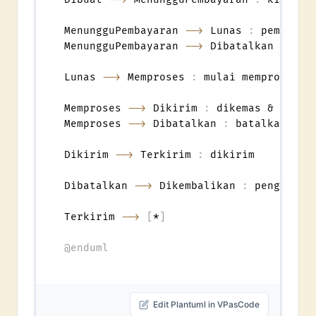
MenungguPembayaran 
-->
 Lunas 
:
 pembayara
MenungguPembayaran 
-->
 Dibatalkan 
:
 bat
Lunas 
-->
 Memproses 
:
 mulai memproses

Memproses 
-->
 Dikirim 
:
 dikemas & disera
Memproses 
-->
 Dibatalkan 
:
 batalkan sebe
Dikirim 
-->
 Terkirim 
:
 dikirim

Dibatalkan 
-->
 Dikembalikan 
:
 pengembali
Terkirim 
-->
[
*
]
@enduml
Edit Plantuml in VPasCode