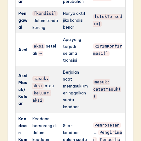
an
perubahan
Pen
Hanya aktif
[kondisi]
[stokTersed
gaw
jika kondisi
dalam tanda
ia]
al
benar
kurung
Apa yang
setel
aksi
terjadi
kirimKonfir
Aksi
ah
selama
→
masi()
transisi
Berjalan
Aksi
masuk:
saat
masuk:
Mas
atau
aksi
memasuki/m
uk/
catatMasuk(
eninggalkan
keluar:
Kelu
)
suatu
aksi
ar
keadaan
Kea
Keadaan
Pemrosesan
daa
bersarang di
Sub-
→
n
dalam
keadaan
Pengirima
Kom
keadaan
dalam suatu
,
n
Penagiha