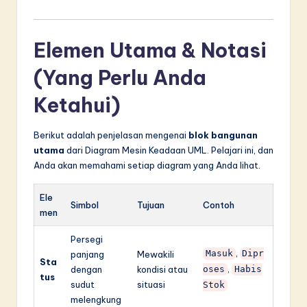
Elemen Utama & Notasi
(Yang Perlu Anda
Ketahui)
Berikut adalah penjelasan mengenai
blok bangunan
utama
dari Diagram Mesin Keadaan UML. Pelajari ini, dan
Anda akan memahami setiap diagram yang Anda lihat.
Ele
Simbol
Tujuan
Contoh
men
Persegi
,
Masuk
Dipr
panjang
Mewakili
Sta
,
dengan
kondisi atau
oses
Habis
tus
sudut
situasi
Stok
melengkung