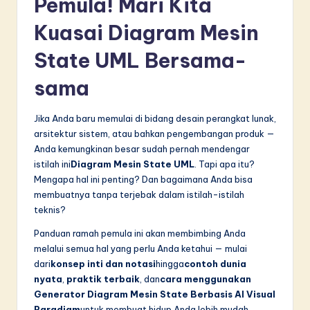
Pemula! Mari Kita
in
Kuasai Diagram Mesin
A
State UML Bersama-
I
sama
&
S
Jika Anda baru memulai di bidang desain perangkat lunak,
o
arsitektur sistem, atau bahkan pengembangan produk —
Anda kemungkinan besar sudah pernah mendengar
f
istilah ini
Diagram Mesin State UML
. Tapi apa itu?
t
Mengapa hal ini penting? Dan bagaimana Anda bisa
membuatnya tanpa terjebak dalam istilah-istilah
w
teknis?
a
Panduan ramah pemula ini akan membimbing Anda
r
melalui semua hal yang perlu Anda ketahui — mulai
dari
konsep inti dan notasi
hingga
contoh dunia
e
nyata
,
praktik terbaik
, dan
cara menggunakan
I
Generator Diagram Mesin State Berbasis AI Visual
Paradigm
untuk membuat hidup Anda lebih mudah.