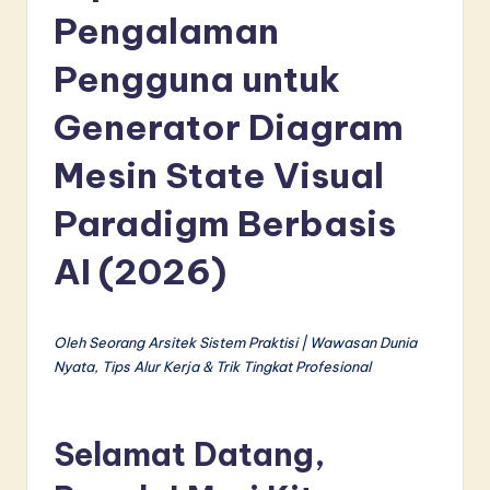
d
Pengalaman
o
Pengguna untuk
n
Generator Diagram
e
si
Mesin State Visual
a
Paradigm Berbasis
n
AI (2026)
-
L
a
Oleh Seorang Arsitek Sistem Praktisi | Wawasan Dunia
Nyata, Tips Alur Kerja & Trik Tingkat Profesional
t
e
s
Selamat Datang,
t