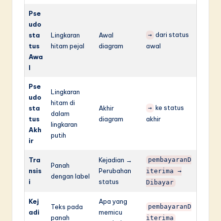
Pse
udo
dari status
sta
Lingkaran
Awal
→
tus
hitam pejal
diagram
awal
Awa
l
Pse
Lingkaran
udo
hitam di
ke status
sta
Akhir
→
dalam
tus
diagram
akhir
lingkaran
Akh
putih
ir
Tra
Kejadian →
pembayaranD
Panah
nsis
Perubahan
iterima →
dengan label
i
status
Dibayar
Kej
Apa yang
Teks pada
pembayaranD
adi
memicu
panah
iterima