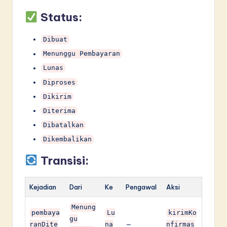
Status:
Dibuat
Menunggu Pembayaran
Lunas
Diproses
Dikirim
Diterima
Dibatalkan
Dikembalikan
Transisi:
Kejadian
Dari
Ke
Pengawal
Aksi
Menung
pembaya
Lu
kirimKo
gu
ranDite
na
—
nfirmas