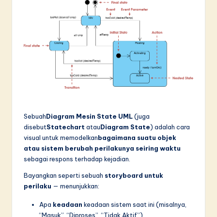
Sebuah
Diagram Mesin State UML
(juga
disebut
Statechart
atau
Diagram State
) adalah cara
visual untuk memodelkan
bagaimana suatu objek
atau sistem berubah perilakunya seiring waktu
sebagai respons terhadap kejadian.
Bayangkan seperti sebuah
storyboard untuk
perilaku
— menunjukkan:
Apa
keadaan
keadaan sistem saat ini (misalnya,
“Masuk”, “Diproses”, “Tidak Aktif”)