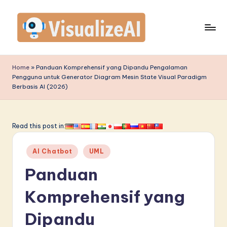
Skip
to
content
V
is
Home
»
Panduan Komprehensif yang Dipandu Pengalaman
Pengguna untuk Generator Diagram Mesin State Visual Paradigm
u
Berbasis AI (2026)
a
li
Read this post in:
z
e
Posted
AI Chatbot
UML
in
A
Panduan
I
Komprehensif yang
I
Dipandu
n