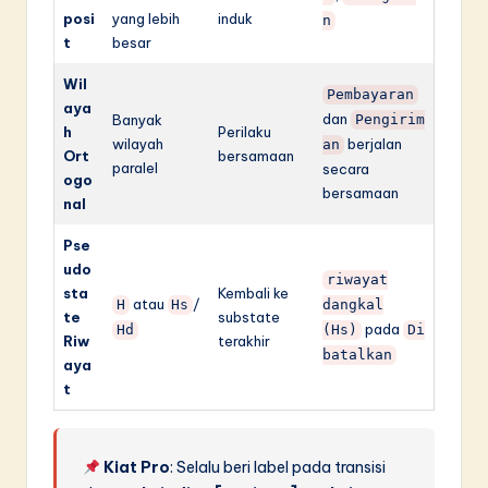
posi
yang lebih
induk
n
t
besar
Wil
Pembayaran
aya
dan
Banyak
Pengirim
h
Perilaku
wilayah
berjalan
an
Ort
bersamaan
paralel
secara
ogo
bersamaan
nal
Pse
udo
riwayat
sta
Kembali ke
atau
/
H
Hs
dangkal
te
substate
pada
Hd
(Hs)
Di
Riw
terakhir
batalkan
aya
t
Kiat Pro
: Selalu beri label pada transisi