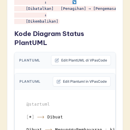
             ↓           
     [Dibatalkan]   [Penagihan] → [Pengemasan] → [
             ↓

     [Dikembalikan]
Kode Diagram Status
PlantUML
PLANTUML
Edit PlantUML di VPasCode
PLANTUML
Edit Plantuml in VPasCode
@startuml
[
*
]
-->
 Dibuat

Dibuat 
-->
 MenungguPembayaran 
:
 kirim
