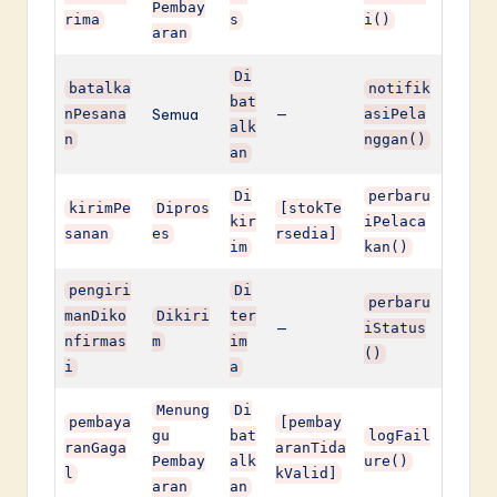
Pembay
rima
s
i()
aran
Di
batalka
notifik
bat
nPesana
Semua
—
asiPela
alk
n
nggan()
an
Di
perbaru
kirimPe
Dipros
[stokTe
kir
iPelaca
sanan
es
rsedia]
im
kan()
pengiri
Di
perbaru
manDiko
Dikiri
ter
—
iStatus
nfirmas
m
im
()
i
a
Menung
Di
pembaya
[pembay
gu
bat
logFail
ranGaga
aranTida
Pembay
alk
ure()
l
kValid]
aran
an