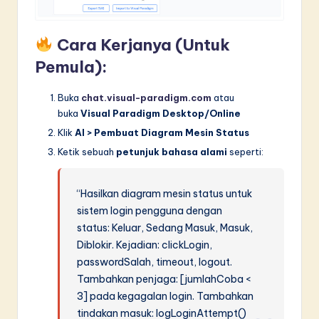
Cara Kerjanya (Untuk
Pemula):
Buka
chat.visual-paradigm.com
atau
buka
Visual Paradigm Desktop/Online
Klik
AI > Pembuat Diagram Mesin Status
Ketik sebuah
petunjuk bahasa alami
seperti:
“Hasilkan diagram mesin status untuk
sistem login pengguna dengan
status: Keluar, Sedang Masuk, Masuk,
Diblokir. Kejadian: clickLogin,
passwordSalah, timeout, logout.
Tambahkan penjaga: [jumlahCoba <
3] pada kegagalan login. Tambahkan
tindakan masuk: logLoginAttempt()