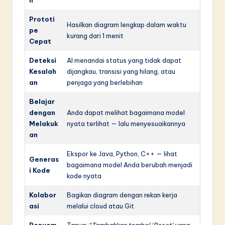
n
Prototi
Hasilkan diagram lengkap dalam waktu
pe
kurang dari 1 menit
Cepat
Deteksi
AI menandai status yang tidak dapat
Kesalah
dijangkau, transisi yang hilang, atau
an
penjaga yang berlebihan
Belajar
dengan
Anda dapat melihat bagaimana model
Melakuk
nyata terlihat — lalu menyesuaikannya
an
Ekspor ke Java, Python, C++ — lihat
Generas
bagaimana model Anda berubah menjadi
i Kode
kode nyata
Kolabor
Bagikan diagram dengan rekan kerja
asi
melalui cloud atau Git