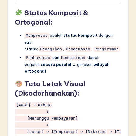
Status Komposit &
Ortogonal:
adalah
status komposit
dengan
Memproses
sub-
status:
,
,
Penagihan
Pengemasan
Pengiriman
dan
dapat
Pembayaran
Pengiriman
berjalan
secara paralel
→ gunakan
wilayah
ortogonal
Tata Letak Visual
(Disederhanakan):
[Awal] → Dibuat

             ↓

     [Menunggu Pembayaran]

             ↓

     [Lunas] → [Memproses] → [Dikirim] → [Terkirim