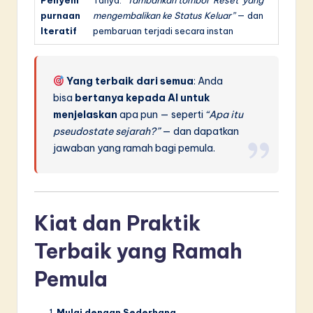
Penyem
Tanya:
“Tambahkan tombol ‘Reset’ yang
purnaan
mengembalikan ke Status Keluar”
— dan
Iteratif
pembaruan terjadi secara instan
Yang terbaik dari semua
: Anda
bisa
bertanya kepada AI untuk
menjelaskan
apa pun — seperti
“Apa itu
pseudostate sejarah?”
— dan dapatkan
jawaban yang ramah bagi pemula.
Kiat dan Praktik
Terbaik yang Ramah
Pemula
Mulai dengan Sederhana