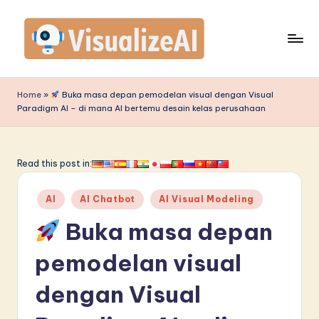
Skip
to
content
V
is
Home
»
Buka masa depan pemodelan visual dengan Visual
Paradigm AI – di mana AI bertemu desain kelas perusahaan
u
a
li
Read this post in:
z
Posted
AI
AI Chatbot
AI Visual Modeling
e
in
Buka masa depan
A
I
pemodelan visual
I
dengan Visual
n