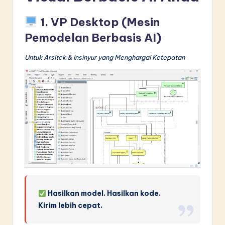
n
n
1. VP Desktop (Mesin
o
Pemodelan Berbasis AI)
v
Untuk Arsitek & Insinyur yang Menghargai Ketepatan
a
ti
o
n
Hasilkan model. Hasilkan kode.
Kirim lebih cepat.