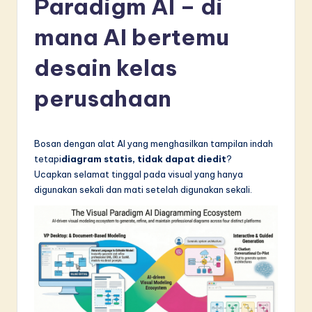
Paradigm AI – di
d
o
mana AI bertemu
n
desain kelas
e
perusahaan
si
a
n
Bosan dengan alat AI yang menghasilkan tampilan indah
tetapi
diagram statis, tidak dapat diedit
?
-
Ucapkan selamat tinggal pada visual yang hanya
L
digunakan sekali dan mati setelah digunakan sekali.
a
t
e
s
t