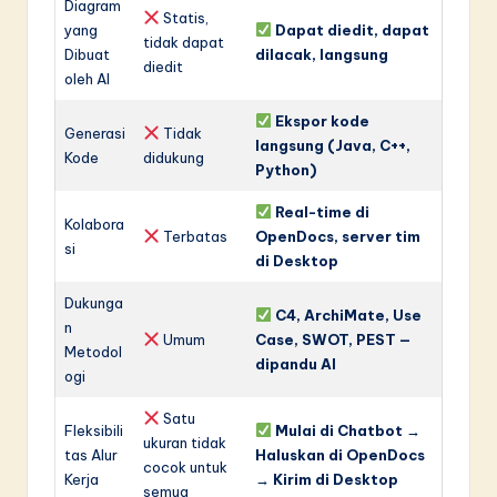
Diagram
Statis,
yang
Dapat diedit, dapat
tidak dapat
Dibuat
dilacak, langsung
diedit
oleh AI
Ekspor kode
Generasi
Tidak
langsung (Java, C++,
Kode
didukung
Python)
Real-time di
Kolabora
Terbatas
OpenDocs, server tim
si
di Desktop
Dukunga
C4, ArchiMate, Use
n
Umum
Case, SWOT, PEST —
Metodol
dipandu AI
ogi
Satu
Fleksibili
Mulai di Chatbot →
ukuran tidak
tas Alur
Haluskan di OpenDocs
cocok untuk
Kerja
→ Kirim di Desktop
semua