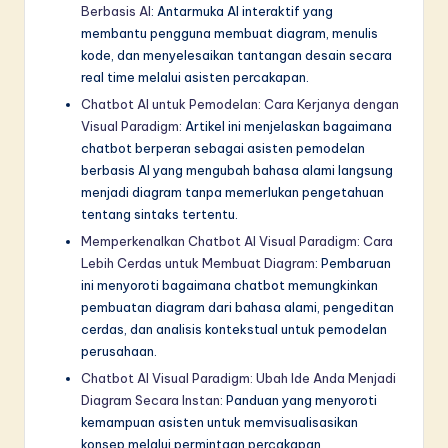
Berbasis AI
: Antarmuka AI interaktif yang
membantu pengguna membuat diagram, menulis
kode, dan menyelesaikan tantangan desain secara
real time melalui asisten percakapan.
Chatbot AI untuk Pemodelan: Cara Kerjanya dengan
Visual Paradigm
: Artikel ini menjelaskan bagaimana
chatbot berperan sebagai asisten pemodelan
berbasis AI yang mengubah bahasa alami langsung
menjadi diagram tanpa memerlukan pengetahuan
tentang sintaks tertentu.
Memperkenalkan Chatbot AI Visual Paradigm: Cara
Lebih Cerdas untuk Membuat Diagram
: Pembaruan
ini menyoroti bagaimana chatbot memungkinkan
pembuatan diagram dari bahasa alami, pengeditan
cerdas, dan analisis kontekstual untuk pemodelan
perusahaan.
Chatbot AI Visual Paradigm: Ubah Ide Anda Menjadi
Diagram Secara Instan
: Panduan yang menyoroti
kemampuan asisten untuk memvisualisasikan
konsep melalui permintaan percakapan,