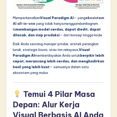
in
A
Memperkenalkan
Visual Paradigm AI
— yang
ekosistem
I
AI all-in-one
yang tidak hanya
menggambar
diagram.
Ia
membangun model cerdas, dapat diedit, dapat
&
dilacak, dan siap produksi
— dari konsep hingga kode.
S
Baik Anda seorang manajer produk, arsitek perangkat
o
lunak, strategis bisnis, atau tim rekayasa,
Visual
Paradigm AI
memberdayakan Anda untuk
berpikir lebih
f
cepat, merancang lebih cerdas, dan menghadirkan
t
hasil yang lebih kuat
— semuanya dalam satu
ekosistem yang mulus.
w
a
Temui 4 Pilar Masa
r
e
Depan: Alur Kerja
I
Visual Berbasis AI Anda