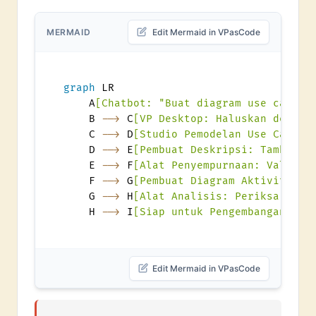
MERMAID
Edit Mermaid in VPasCode
graph
 LR

    A
[Chatbot: "Buat diagram use case u
    B 
-->
 C
[VP Desktop: Haluskan dengan
    C 
-->
 D
[Studio Pemodelan Use Case: 
    D 
-->
 E
[Pembuat Deskripsi: Tambahka
    E 
-->
 F
[Alat Penyempurnaan: Validas
    F 
-->
 G
[Pembuat Diagram Aktivitas: 
    G 
-->
 H
[Alat Analisis: Periksa kese
    H 
-->
 I
[Siap untuk Pengembangan!]
Edit Mermaid in VPasCode