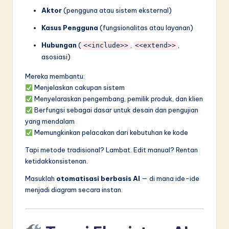
n
Aktor
(pengguna atau sistem eksternal)
n
Kasus Pengguna
(fungsionalitas atau layanan)
o
Hubungan
(
,
,
<<include>>
<<extend>>
v
asosiasi)
a
Mereka membantu:
ti
Menjelaskan cakupan sistem
Menyelaraskan pengembang, pemilik produk, dan klien
o
Berfungsi sebagai dasar untuk desain dan pengujian
n
yang mendalam
Memungkinkan pelacakan dari kebutuhan ke kode
Tapi metode tradisional? Lambat. Edit manual? Rentan
ketidakkonsistenan.
Masuklah
otomatisasi berbasis AI
— di mana ide-ide
menjadi diagram secara instan.