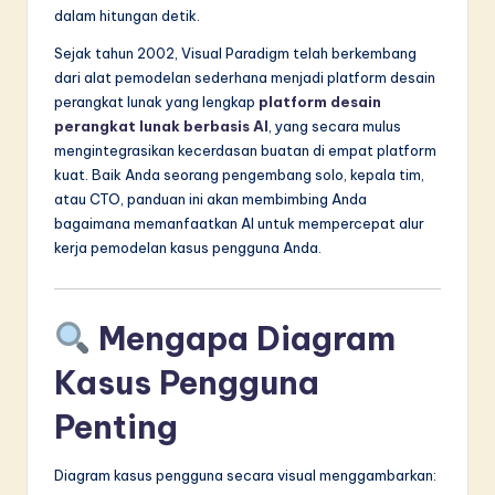
dalam hitungan detik.
in
Sejak tahun 2002, Visual Paradigm telah berkembang
A
dari alat pemodelan sederhana menjadi platform desain
I
perangkat lunak yang lengkap
platform desain
perangkat lunak berbasis AI
, yang secara mulus
&
mengintegrasikan kecerdasan buatan di empat platform
S
kuat. Baik Anda seorang pengembang solo, kepala tim,
atau CTO, panduan ini akan membimbing Anda
o
bagaimana memanfaatkan AI untuk mempercepat alur
f
kerja pemodelan kasus pengguna Anda.
t
w
Mengapa Diagram
a
Kasus Pengguna
r
Penting
e
I
Diagram kasus pengguna secara visual menggambarkan: