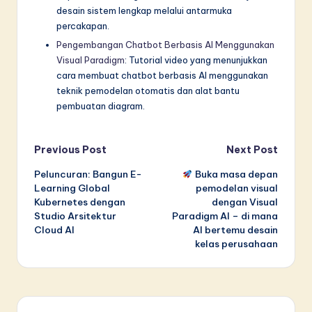
desain sistem lengkap melalui antarmuka
percakapan.
Pengembangan Chatbot Berbasis AI Menggunakan
Visual Paradigm
: Tutorial video yang menunjukkan
cara membuat chatbot berbasis AI menggunakan
teknik pemodelan otomatis dan alat bantu
pembuatan diagram.
Post
Previous Post
Next Post
Peluncuran: Bangun E-
Buka masa depan
navigation
Learning Global
pemodelan visual
Kubernetes dengan
dengan Visual
Studio Arsitektur
Paradigm AI – di mana
Cloud AI
AI bertemu desain
kelas perusahaan