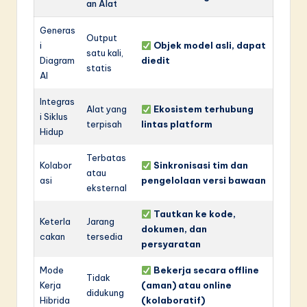
an Alat
Generas
Output
i
Objek model asli, dapat
satu kali,
Diagram
diedit
statis
AI
Integras
Alat yang
Ekosistem terhubung
i Siklus
terpisah
lintas platform
Hidup
Terbatas
Kolabor
Sinkronisasi tim dan
atau
asi
pengelolaan versi bawaan
eksternal
Tautkan ke kode,
Keterla
Jarang
dokumen, dan
cakan
tersedia
persyaratan
Mode
Bekerja secara offline
Tidak
Kerja
(aman) atau online
didukung
Hibrida
(kolaboratif)