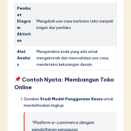
Pembu
at
Diagra
Mengubah use case berbasis teks menjadi
m
bagan alur perilaku.
Aktivit
as
Alat
Menganalisis kode yang ada untuk
Analisi
mengekstrak dan memvalidasi use case,
s
mendeteksi kekurangan desain.
Contoh Nyata: Membangun Toko
Online
Gunakan
Studi Model Penggunaan Kasus
untuk
mendefinisikan lingkup:
“Platform e-commerce dengan
pendaftaran pengguna,