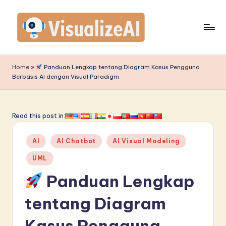
Skip
to
content
V
is
Home
»
Panduan Lengkap tentang Diagram Kasus Pengguna
Berbasis AI dengan Visual Paradigm
u
a
li
Read this post in:
z
Posted
AI
AI Chatbot
AI Visual Modeling
e
in
UML
A
Panduan Lengkap
I
I
tentang Diagram
n
Kasus Pengguna