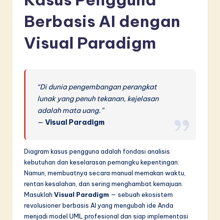
d
Berbasis AI dengan
o
n
Visual Paradigm
e
si
a
“Di dunia pengembangan perangkat
lunak yang penuh tekanan, kejelasan
n
adalah mata uang.”
-
—
Visual Paradigm
L
a
Diagram kasus pengguna adalah fondasi analisis
kebutuhan dan keselarasan pemangku kepentingan.
t
Namun, membuatnya secara manual memakan waktu,
e
rentan kesalahan, dan sering menghambat kemajuan.
Masuklah
Visual Paradigm
— sebuah ekosistem
s
revolusioner berbasis AI yang mengubah ide Anda
t
menjadi model UML profesional dan siap implementasi