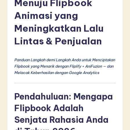
Menuju Flipbook
d
o
Animasi yang
n
Meningkatkan Lalu
e
Lintas & Penjualan
si
a
n
Panduan Langkah demi Langkah Anda untuk Menciptakan
Flipbook yang Menarik dengan Fliplify + AniFuzion — dan
-
Melacak Keberhasilan dengan Google Analytics
L
a
Pendahuluan: Mengapa
t
Flipbook Adalah
e
Senjata Rahasia Anda
s
t