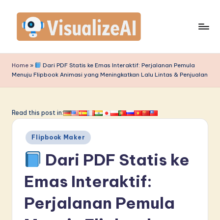
Skip
to
content
V
is
Home
»
Dari PDF Statis ke Emas Interaktif: Perjalanan Pemula
Menuju Flipbook Animasi yang Meningkatkan Lalu Lintas & Penjualan
u
a
li
Read this post in:
z
Posted
Flipbook Maker
e
in
Dari PDF Statis ke
A
I
Emas Interaktif:
I
Perjalanan Pemula
n