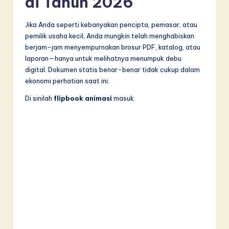
di Tahun 2026
in
Jika Anda seperti kebanyakan pencipta, pemasar, atau
A
pemilik usaha kecil, Anda mungkin telah menghabiskan
I
berjam-jam menyempurnakan brosur PDF, katalog, atau
laporan—hanya untuk melihatnya menumpuk debu
&
digital. Dokumen statis benar-benar tidak cukup dalam
S
ekonomi perhatian saat ini.
o
Di sinilah
flipbook animasi
masuk.
f
t
w
a
r
e
I