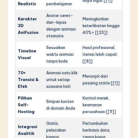
daya ingat [[1]]
Realistis
pembelajaran
Avatar seret-
Karakter
Meningkatkan
dan-lepas
3D
keterlibatan hingga
dengan animasi
AniFuzion
40%+ [[23]]
otomatis
Sesuaikan
Hasil profesional,
Timeline
waktu animasi
iterasi lebih cepat
Visual
tanpa kode
[[8]]
70+
Animasi satu klik
Menonjol dari
Transisi &
untuk setiap
pesaing statis [[1]]
Efek
suasana hati
Pilihan
Kontrol merek,
Simpan konten
Self-
keamanan
di domain Anda
Hosting
perusahaan [[11]]
Gratis,
Pertumbuhan
Integrasi
pelacakan
berbasis data,
Analitik
kinerja
tanpa biaya