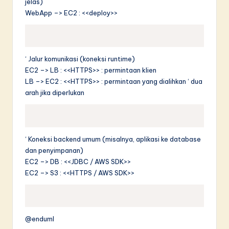
jelas)
WebApp –> EC2 : <<deploy>>
‘ Jalur komunikasi (koneksi runtime)
EC2 –> LB : <<HTTPS>> : permintaan klien
LB –> EC2 : <<HTTPS>> : permintaan yang dialihkan ‘ dua
arah jika diperlukan
‘ Koneksi backend umum (misalnya, aplikasi ke database
dan penyimpanan)
EC2 –> DB : <<JDBC / AWS SDK>>
EC2 –> S3 : <<HTTPS / AWS SDK>>
@enduml