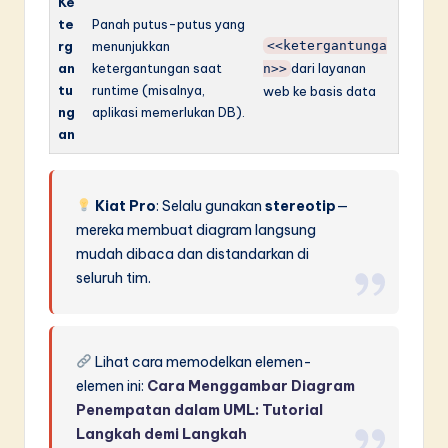
Ke
te
Panah putus-putus yang
rg
menunjukkan
<<ketergantunga
an
ketergantungan saat
dari layanan
n>>
tu
runtime (misalnya,
web ke basis data
ng
aplikasi memerlukan DB).
an
Kiat Pro
: Selalu gunakan
stereotip
—
mereka membuat diagram langsung
mudah dibaca dan distandarkan di
seluruh tim.
Lihat cara memodelkan elemen-
elemen ini:
Cara Menggambar Diagram
Penempatan dalam UML: Tutorial
Langkah demi Langkah