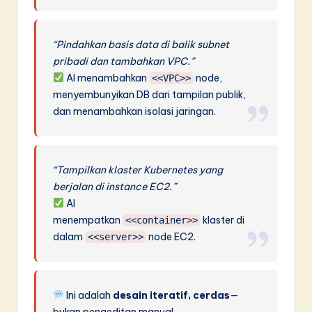
“Pindahkan basis data di balik subnet
pribadi dan tambahkan VPC.”
AI menambahkan
node,
<<VPC>>
menyembunyikan DB dari tampilan publik,
dan menambahkan isolasi jaringan.
“Tampilkan klaster Kubernetes yang
berjalan di instance EC2.”
AI
menempatkan
klaster di
<<container>>
dalam
node EC2.
<<server>>
Ini adalah
desain iteratif, cerdas
—
bukan pengeditan manual.