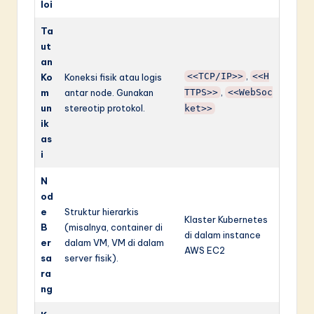
loi
Ta
ut
an
,
<<TCP/IP>>
<<H
Ko
Koneksi fisik atau logis
,
m
antar node. Gunakan
TTPS>>
<<WebSoc
un
stereotip protokol.
ket>>
ik
as
i
N
od
e
Struktur hierarkis
Klaster Kubernetes
B
(misalnya, container di
di dalam instance
er
dalam VM, VM di dalam
AWS EC2
sa
server fisik).
ra
ng