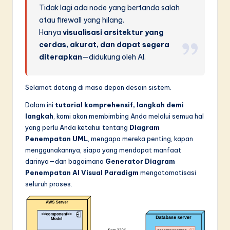
Tidak lagi ada node yang bertanda salah
in
atau firewall yang hilang.
A
Hanya
visualisasi arsitektur yang
cerdas, akurat, dan dapat segera
I
diterapkan
—didukung oleh AI.
&
S
Selamat datang di masa depan desain sistem.
o
Dalam ini
tutorial komprehensif, langkah demi
f
langkah
, kami akan membimbing Anda melalui semua hal
yang perlu Anda ketahui tentang
Diagram
t
Penempatan UML
, mengapa mereka penting, kapan
w
menggunakannya, siapa yang mendapat manfaat
darinya—dan bagaimana
Generator Diagram
a
Penempatan AI Visual Paradigm
mengotomatisasi
r
seluruh proses.
e
I