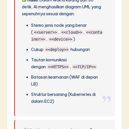
detik, AI menghasilkan diagram UML yang
sepenuhnya sesuai dengan:
Stereo jenis node yang benar
(
,
,
<<server>>
<<cloud>>
<<conta
,
)
iner>>
<<device>>
Cukup
hubungan
<<deploy>>
Tautan komunikasi
dengan
,
<<HTTPS>>
<<TCP/IP>>
Batasan keamanan (WAF di depan
LB)
Struktur bersarang (Kubernetes di
dalam EC2)