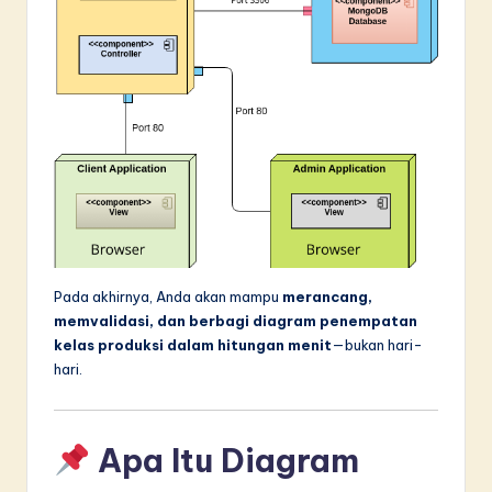
n
n
o
v
a
ti
o
n
Pada akhirnya, Anda akan mampu
merancang,
memvalidasi, dan berbagi diagram penempatan
kelas produksi dalam hitungan menit
—bukan hari-
hari.
Apa Itu Diagram