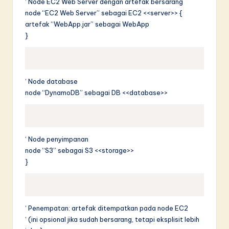
‘ Node EC2 Web Server dengan artefak bersarang
node “EC2 Web Server” sebagai EC2 <<server>> {
artefak “WebApp.jar” sebagai WebApp
}
‘ Node database
node “DynamoDB” sebagai DB <<database>>
‘ Node penyimpanan
node “S3” sebagai S3 <<storage>>
}
‘ Penempatan: artefak ditempatkan pada node EC2
‘ (ini opsional jika sudah bersarang, tetapi eksplisit lebih