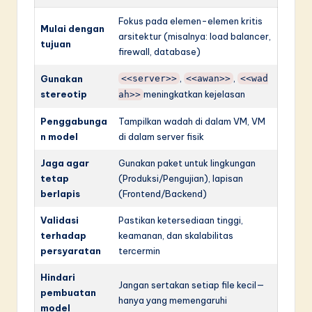
Fokus pada elemen-elemen kritis
Mulai dengan
arsitektur (misalnya: load balancer,
tujuan
firewall, database)
,
,
Gunakan
<<server>>
<<awan>>
<<wad
stereotip
meningkatkan kejelasan
ah>>
Penggabunga
Tampilkan wadah di dalam VM, VM
n model
di dalam server fisik
Jaga agar
Gunakan paket untuk lingkungan
tetap
(Produksi/Pengujian), lapisan
berlapis
(Frontend/Backend)
Validasi
Pastikan ketersediaan tinggi,
terhadap
keamanan, dan skalabilitas
persyaratan
tercermin
Hindari
Jangan sertakan setiap file kecil—
pembuatan
hanya yang memengaruhi
model