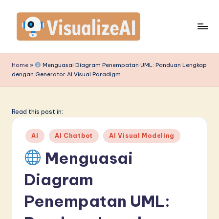
Skip
to
content
V
is
Home
»
Menguasai Diagram Penempatan UML: Panduan Lengkap
dengan Generator AI Visual Paradigm
u
a
li
Read this post in:
z
Posted
AI
AI Chatbot
AI Visual Modeling
e
in
Menguasai
A
Diagram
I
I
Penempatan UML:
n