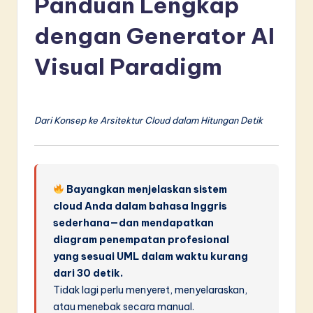
Panduan Lengkap
d
dengan Generator AI
o
n
Visual Paradigm
e
si
Dari Konsep ke Arsitektur Cloud dalam Hitungan Detik
a
n
-
Bayangkan menjelaskan sistem
L
cloud Anda dalam bahasa Inggris
a
sederhana—dan mendapatkan
t
diagram penempatan profesional
yang sesuai UML dalam waktu kurang
e
dari 30 detik.
s
Tidak lagi perlu menyeret, menyelaraskan,
t
atau menebak secara manual.