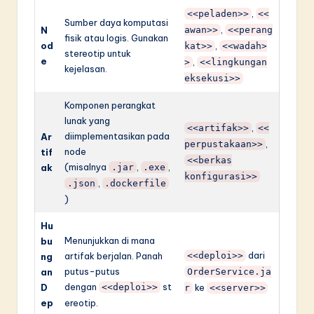
,
<<peladen>>
<<
Sumber daya komputasi
,
N
awan>>
<<perang
fisik atau logis. Gunakan
od
,
kat>>
<<wadah>
stereotip untuk
e
,
>
<<lingkungan
kejelasan.
eksekusi>>
Komponen perangkat
lunak yang
,
<<artifak>>
<<
diimplementasikan pada
Ar
,
perpustakaan>>
node
tif
<<berkas
(misalnya
,
,
ak
.jar
.exe
konfigurasi>>
,
.json
.dockerfile
)
Hu
Menunjukkan di mana
bu
dari
artifak berjalan. Panah
<<deploi>>
ng
putus-putus
an
OrderService.ja
dengan
st
D
<<deploi>>
ke
r
<<server>>
ep
ereotip.