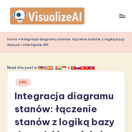
Skip
to
content
V
is
Home
»
Integracja diagramu stanów: łączenie stanów z logiką bazy
danych i interfejsów API
u
a
li
Read this post in:
z
Posted
UML
e
in
Integracja diagramu
A
I
stanów: łączenie
P
stanów z logiką bazy
o