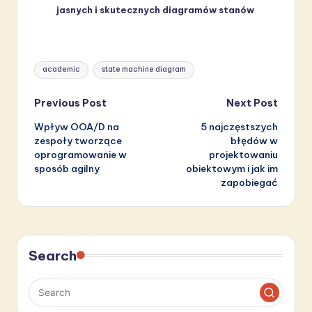
jasnych i skutecznych diagramów stanów
Tags:
academic
state machine diagram
Post
Previous Post
Next Post
Wpływ OOA/D na
5 najczęstszych
navigation
zespoły tworzące
błędów w
oprogramowanie w
projektowaniu
sposób agilny
obiektowym i jak im
zapobiegać
Search