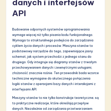
danych i interfejsów
li
s
API
h
-
Budowanie odpornych systemów oprogramowania
L
wymaga więcej niż tylko pisania kodu funkcjonalnego.
Wymaga to strukturalnego podejścia do zarządzania
a
cyklem życia danych i procesów. Maszyna stanów to
t
podstawowy narzędzie do tego, zapewniające jasny
schemat, jak system przechodzi z jednego stanu do
e
drugiego. Gdy integruje się diagramy stanów z trwałym
s
przechowywaniem danych i zewnętrznymi usługami,
złożoność znacznie rośnie. Ten przewodnik bada wzorce
t
techniczne wymagane do skutecznego połączenia
in
logiki stanów z operacjami bazy danych i interakcjami z
interfejsami API.
A
Maszyny stanów to nie tylko konstrukcje teoretyczne; są
I
to praktyczne realizacje, które określają przepływ
&
danych. Niezależnie od zarządzania przetwarzaniem