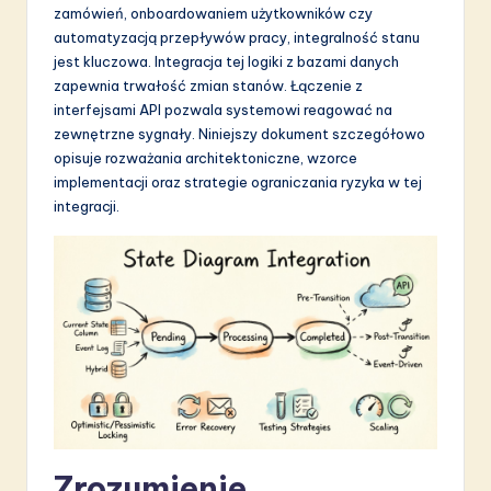
zamówień, onboardowaniem użytkowników czy
S
automatyzacją przepływów pracy, integralność stanu
o
jest kluczowa. Integracja tej logiki z bazami danych
zapewnia trwałość zmian stanów. Łączenie z
f
interfejsami API pozwala systemowi reagować na
t
zewnętrzne sygnały. Niniejszy dokument szczegółowo
opisuje rozważania architektoniczne, wzorce
w
implementacji oraz strategie ograniczania ryzyka w tej
a
integracji.
r
e
I
n
n
o
v
Zrozumienie