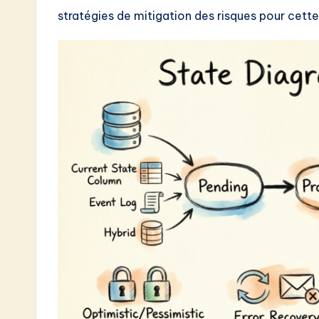
e
stratégies de mitigation des risques pour cette
s
t
i
n
A
I
&
S
o
ft