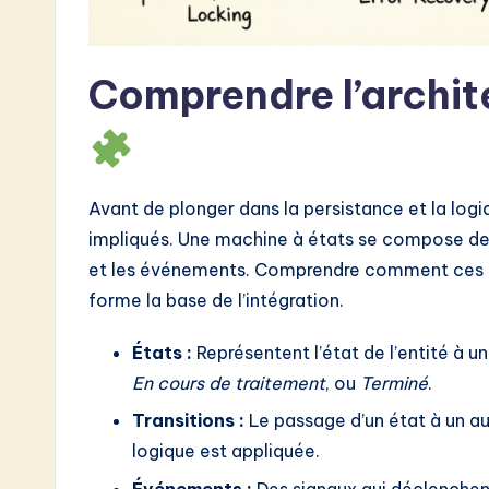
w
a
Comprendre l’archi
r
e
I
Avant de plonger dans la persistance et la logiq
impliqués. Une machine à états se compose de tr
n
et les événements. Comprendre comment ces é
n
forme la base de l’intégration.
o
États :
Représentent l’état de l’entité à
v
En cours de traitement
, ou
Terminé
.
Transitions :
Le passage d’un état à un au
a
logique est appliquée.
ti
Événements :
Des signaux qui déclenchent 