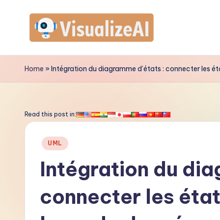
Skip
to
V
content
is
Home
»
Intégration du diagramme d’états : connecter les ét
u
a
Read this post in:
li
Posted
UML
z
in
Intégration du dia
e
connecter les état
A
I