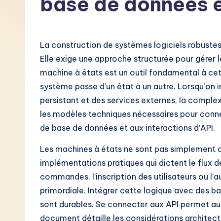
base de données e
F
r
La construction de systèmes logiciels robustes
e
Elle exige une approche structurée pour gérer 
machine à états est un outil fondamental à cet 
n
système passe d’un état à un autre. Lorsqu’on
c
persistant et des services externes, la compl
les modèles techniques nécessaires pour conne
h
de base de données et aux interactions d’API.
-
Les machines à états ne sont pas simplement de
L
implémentations pratiques qui dictent le flux d
commandes, l’inscription des utilisateurs ou l’a
a
primordiale. Intégrer cette logique avec des 
t
sont durables. Se connecter aux API permet au
document détaille les considérations architect