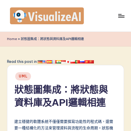
Skip
to
content
V
is
Home
»
狀態圖集成：將狀態與資料庫及API邏輯相連
u
a
Read this post in:
li
Posted
z
UML
in
e
狀態圖集成：將狀態與
A
資料庫及API邏輯相連
I
T
建立穩健的軟體系統不僅僅需要撰寫功能性的程式碼，還需
r
要一種結構化的方法來管理資料與流程的生命周期。狀態機