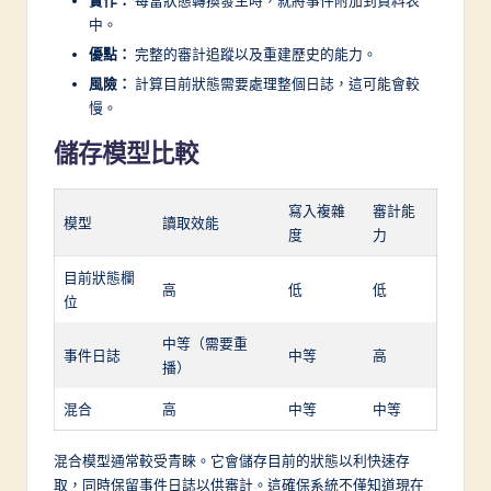
實作：
每當狀態轉換發生時，就將事件附加到資料表
n
中。
優點：
完整的審計追蹤以及重建歷史的能力。
風險：
計算目前狀態需要處理整個日誌，這可能會較
慢。
儲存模型比較
寫入複雜
審計能
模型
讀取效能
度
力
目前狀態欄
高
低
低
位
中等（需要重
事件日誌
中等
高
播）
混合
高
中等
中等
混合模型通常較受青睞。它會儲存目前的狀態以利快速存
取，同時保留事件日誌以供審計。這確保系統不僅知道現在