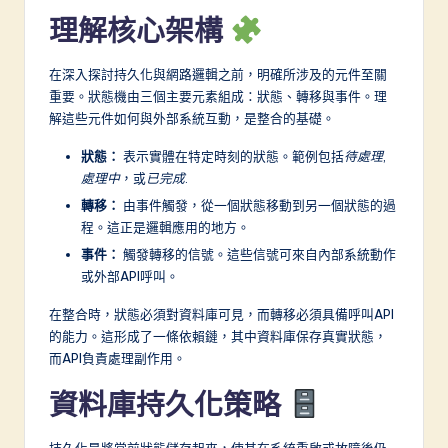
理解核心架構
-
L
在深入探討持久化與網路邏輯之前，明確所涉及的元件至關
a
重要。狀態機由三個主要元素組成：狀態、轉移與事件。理
解這些元件如何與外部系統互動，是整合的基礎。
t
e
狀態：
表示實體在特定時刻的狀態。範例包括
待處理
,
處理中
，或
已完成
.
s
轉移：
由事件觸發，從一個狀態移動到另一個狀態的過
t
程。這正是邏輯應用的地方。
in
事件：
觸發轉移的信號。這些信號可來自內部系統動作
或外部API呼叫。
A
在整合時，狀態必須對資料庫可見，而轉移必須具備呼叫API
I
的能力。這形成了一條依賴鏈，其中資料庫保存真實狀態，
&
而API負責處理副作用。
S
資料庫持久化策略
o
持久化是將當前狀態儲存起來，使其在系統重啟或故障後仍