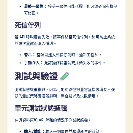
最終一致性：
接受一致性可能延遲，但必須確保有機制
可修正。
死信佇列
若 API 呼叫反覆失敗，將事件移至死信佇列。這可防止系統
無限次重試而陷入循環。
警示：
當項目進入死信佇列時，通知工程師。
手動介入：
允許操作員重試或捨棄失敗的事件。
測試與驗證
測試狀態機很複雜，因為可能的路徑數量會呈指數增長。強
健的測試策略應涵蓋邏輯、整合點以及失敗情境。
單元測試狀態邏輯
在與資料庫和 API 隔離的情況下測試狀態機。
輸入/輸出：
輸入一個事件並驗證產生的狀態。