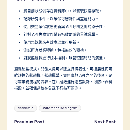
將目前狀態儲存在資料庫中，以實現快速存取。
記錄所有事件，以確保可審計性與重建能力。
使用交易確保狀態更新與 API 呼叫之間的原子性。
針對 API 失敗實作帶有指數退避的重試邏輯。
使用樂觀鎖來有效處理並行更新。
測試所有狀態轉換，包括無效的轉換。
對狀態邏輯進行版本控制，以管理隨時間的演進。
遵循這些模式，開發人員可以建立具備韌性、可擴展性與可
維護性的狀態機。狀態邏輯、資料庫與 API 之間的整合，是
可靠業務流程的骨幹。在此層級進行適當設計，可防止資料
損毀，並確保系統在負載下行為可預測。
Tags:
academic
state machine diagram
Post
Previous Post
Next Post