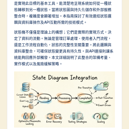
a
是實現此目標的基本工具，能清楚地呈現系統如何從一種狀
態轉移到另一種狀態。當將狀態圖與持久化儲存和外部服務
d
整合時，複雜度會顯著增加。本指南探討了有效連結狀態邏
it
輯與資料庫操作及API互動所需的技術模式。
i
狀態機不僅僅是理論上的構想；它們是實際的實現方式，決
定了資料的流動。無論是管理訂單處理、使用者入門流程，
o
還是工作流程自動化，狀態的完整性至關重要。將此邏輯與
n
資料庫整合，可確保狀態變更具有持久性。與API連接則讓系
統能夠回應外部觸發。本文詳細說明了此整合的架構考量、
a
實作模式以及風險緩解策略。
l
C
h
in
e
s
e