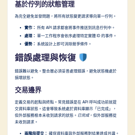
基於佇列的狀態管理
為完全避免並發問題，將所有狀態變更請求導向單一佇列。
實作：
所有 API 請求都會將事件推送到訊息佇列中。
處理：
單一工作程序會依序處理特定實體 ID 的事件。
優勢：
系統設計上即可消除競爭條件。
錯誤處理與恢復
錯誤難以避免。整合層必須妥善處理錯誤，避免狀態機處於
損壞狀態。
交易邊界
定義交易的起點與終點。常見錯誤是在 API 呼叫成功前就提
交資料庫狀態。這會導致系統處於資料庫顯示「已完成」，
但外部服務根本未收到請求的狀態。
已完成
，但外部服務從
未收到請求。
兩階段提交：
確保資料庫與外部服務對結果達成共識。