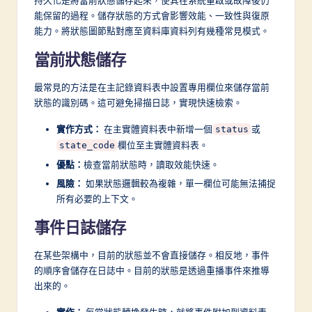
f
能保留的過程。儲存狀態的方式會影響效能、一致性與復原
t
能力。將狀態圖節點對應至資料庫資料列有幾種常見模式。
w
當前狀態儲存
a
最常見的方法是在主記錄資料表中設置專用欄位來儲存當前
r
狀態的識別碼。這可避免掃描日誌，實現快速檢索。
e
實作方式：
在主實體資料表中新增一個
或
status
I
欄位至主實體資料表。
state_code
n
優點：
檢查當前狀態時，讀取效能快速。
風險：
如果狀態邏輯較為複雜，單一欄位可能無法捕捉
n
所有必要的上下文。
o
事件日誌儲存
v
a
在某些架構中，目前的狀態並不會直接儲存。相反地，事件
的順序會儲存在日誌中。目前的狀態是透過重播事件來推導
ti
出來的。
o