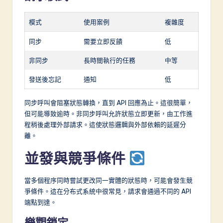
模式
使用案例
複雜度
同步
需要立即反饋
低
非同步
長時間執行的任務
中等
發送後忘記
通知
低
同步呼叫會阻塞狀態轉換，直到 API 回應為止。這很簡單，
但可能導致逾時。非同步呼叫允許狀態立即更新，由工作進
程稍後處理外部請求。這使狀態邏輯與外部依賴的延遲分
離。
並發與競爭條件
當多個程序同時嘗試更改同一實體的狀態時，可能會發生競
爭條件。這在分布式系統中很常見，請求會通過不同的 API
端點到達。