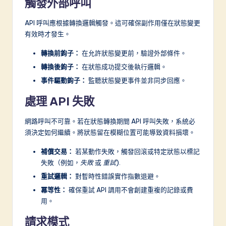
觸發外部呼叫
API 呼叫應根據轉換邏輯觸發。這可確保副作用僅在狀態變更
有效時才發生。
轉換前鉤子：
在允許狀態變更前，驗證外部條件。
轉換後鉤子：
在狀態成功提交後執行邏輯。
事件驅動鉤子：
監聽狀態變更事件並非同步回應。
處理 API 失敗
網路呼叫不可靠。若在狀態轉換期間 API 呼叫失敗，系統必
須決定如何繼續。將狀態留在模糊位置可能導致資料損壞。
補償交易：
若某動作失敗，觸發回滾或特定狀態以標記
失敗（例如，
失敗
或
重試
).
重試邏輯：
對暫時性錯誤實作指數退避。
冪等性：
確保重試 API 調用不會創建重複的記錄或費
用。
請求模式