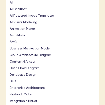
AI
AI Chatbot
AI Powered Image Translator
AI Visual Modeling
Animation Maker
ArchiMate
BMC
Business Motivation Model
Cloud Architecture Diagram
Content & Visual
Data Flow Diagram
Database Design
DFD
Enterprise Architecture
Flipbook Maker
Infographic Maker