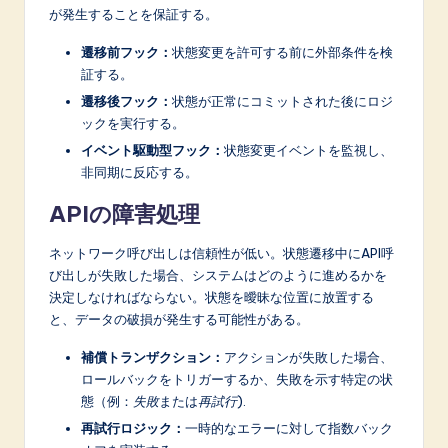
が発生することを保証する。
遷移前フック：
状態変更を許可する前に外部条件を検
証する。
遷移後フック：
状態が正常にコミットされた後にロジ
ックを実行する。
イベント駆動型フック：
状態変更イベントを監視し、
非同期に反応する。
APIの障害処理
ネットワーク呼び出しは信頼性が低い。状態遷移中にAPI呼
び出しが失敗した場合、システムはどのように進めるかを
決定しなければならない。状態を曖昧な位置に放置する
と、データの破損が発生する可能性がある。
補償トランザクション：
アクションが失敗した場合、
ロールバックをトリガーするか、失敗を示す特定の状
態（例：
失敗
または
再試行
).
再試行ロジック：
一時的なエラーに対して指数バック