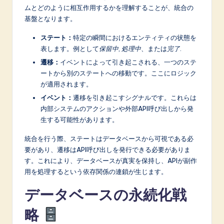
n
ムとどのように相互作用するかを理解することが、統合の
o
基盤となります。
v
ステート：
特定の瞬間におけるエンティティの状態を
表します。例として
保留中
,
処理中
、または
完了
.
a
遷移：
イベントによって引き起こされる、一つのステ
ti
ートから別のステートへの移動です。ここにロジック
o
が適用されます。
イベント：
遷移を引き起こすシグナルです。これらは
n
内部システムのアクションや外部API呼び出しから発
生する可能性があります。
統合を行う際、ステートはデータベースから可視である必
要があり、遷移はAPI呼び出しを発行できる必要がありま
す。これにより、データベースが真実を保持し、APIが副作
用を処理するという依存関係の連鎖が生じます。
データベースの永続化戦
略