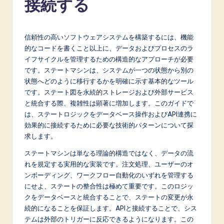
接続する
p
a
n
信頼性の高いソフトウェアシステムを構築するには、機能
的なコードを書くこと以上に、データおよびプロセスのラ
e
イフサイクルを管理するための構造的なアプローチが必要
s
です。ステートマシンは、システムが一つの状態から別の
状態へどのように移行するかを明確に示す基本的なツール
e
です。ステート図を永続的ストレージおよび外部サービス
-
と統合する際、複雑性は顕著に増加します。このガイドで
は、ステートロジックをデータベース操作およびAPI連携に
L
効果的に接続するために必要な技術的パターンについて探
a
求します。
t
ステートマシンは単なる理論的構造ではなく、データの流
れを規定する実用的な実装です。注文処理、ユーザーのオ
e
ンボーディング、ワークフロー自動化のいずれを管理する
s
にせよ、ステートの整合性は極めて重要です。このロジッ
クをデータベースと統合することで、ステートの変更が永
t
続的になることを保証します。APIと接続することで、シス
in
テムは外部のトリガーに反応できるようになります。この