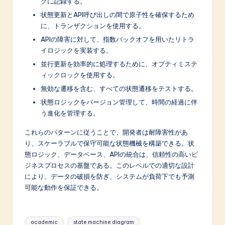
グに記録する。
状態更新とAPI呼び出しの間で原子性を確保するため
に、トランザクションを使用する。
APIの障害に対して、指数バックオフを用いたリトラ
イロジックを実装する。
並行更新を効率的に処理するために、オプティミステ
ィックロックを使用する。
無効な遷移を含む、すべての状態遷移をテストする。
状態ロジックをバージョン管理して、時間の経過に伴
う進化を管理する。
これらのパターンに従うことで、開発者は耐障害性があ
り、スケーラブルで保守可能な状態機械を構築できる。状
態ロジック、データベース、APIの統合は、信頼性の高いビ
ジネスプロセスの基盤である。このレベルでの適切な設計
により、データの破損を防ぎ、システムが負荷下でも予測
可能な動作を保証できる。
Tags:
academic
state machine diagram