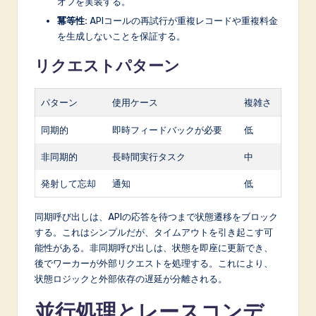
オフを実装する。
冪等性:
APIコールの再試行が重複レコードや重複料金
を生成しないことを保証する。
リクエストパターン
パターン
使用ケース
複雑さ
同期的
即時フィードバックが必要
低
非同期的
長時間実行タスク
中
発射して忘却
通知
低
同期呼び出しは、APIの応答を待つまで状態遷移をブロック
する。これはシンプルだが、タイムアウトを引き起こす可
能性がある。非同期呼び出しは、状態を即座に更新でき、
後でワーカーが外部リクエストを処理する。これにより、
状態ロジックと外部依存の遅延が分離される。
並行処理とレースコンデ