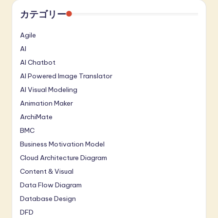
カテゴリー
Agile
AI
AI Chatbot
AI Powered Image Translator
AI Visual Modeling
Animation Maker
ArchiMate
BMC
Business Motivation Model
Cloud Architecture Diagram
Content & Visual
Data Flow Diagram
Database Design
DFD