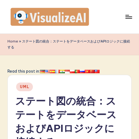
Skip
to
content
V
is
Home
»
ステート図の統合：ステートをデータベースおよびAPIロジックに接続
する
u
a
li
Read this post in:
z
Posted
UML
e
in
ステート図の統合：ス
A
I
テートをデータベース
J
およびAPIロジックに
a