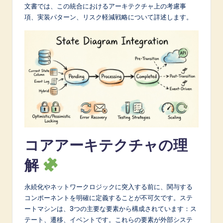
文書では、この統合におけるアーキテクチャ上の考慮事
A
項、実装パターン、リスク軽減戦略について詳述します。
I
&
S
o
f
t
w
コアアーキテクチャの理
a
r
解
e
永続化やネットワークロジックに突入する前に、関与する
I
コンポーネントを明確に定義することが不可欠です。ステ
n
ートマシンは、3つの主要な要素から構成されています：ス
テート、遷移、イベントです。これらの要素が外部システ