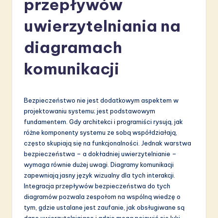
przepływów
li
s
uwierzytelniania na
h
diagramach
-
komunikacji
L
a
t
Bezpieczeństwo nie jest dodatkowym aspektem w
projektowaniu systemu; jest podstawowym
e
fundamentem. Gdy architekci i programiści rysują, jak
s
różne komponenty systemu ze sobą współdziałają,
często skupiają się na funkcjonalności. Jednak warstwa
t
bezpieczeństwa – a dokładniej uwierzytelnianie –
in
wymaga równie dużej uwagi. Diagramy komunikacji
zapewniają jasny język wizualny dla tych interakcji.
A
Integracja przepływów bezpieczeństwa do tych
I
diagramów pozwala zespołom na wspólną wiedzę o
tym, gdzie ustalane jest zaufanie, jak obsługiwane są
&
dane uwierzytelniające i gdzie mogą pojawić się luki