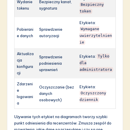
Wydanie
Bezpieczny kanał,
Bezpieczny
tokenu
sygnatura
token
Etykieta:
Pobierani
Sprawdzenie
Wymagane
e danych
autoryzacji
uwierzytelnien
ie
Aktualiza
Etykieta:
Tylko
Sprawdzenie
cja
podniesienia
dla
konfigura
uprawnień
administratora
cji
Zdarzeni
Etykieta:
Oczyszczanie (bez
e
danych
Oczyszczony
logowani
osobowych)
dziennik
a
Używanie tych etykiet na diagramach tworzy szybki
punkt odniesienia dla recenzentów. Zmusza zespół do
rozważenia, jakie dane są przesyłane i czy są one