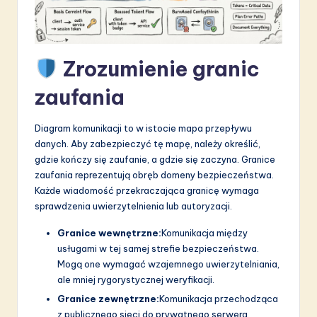
a
ti
o
Zrozumienie granic
n
zaufania
Diagram komunikacji to w istocie mapa przepływu
danych. Aby zabezpieczyć tę mapę, należy określić,
gdzie kończy się zaufanie, a gdzie się zaczyna. Granice
zaufania reprezentują obręb domeny bezpieczeństwa.
Każde wiadomość przekraczająca granicę wymaga
sprawdzenia uwierzytelnienia lub autoryzacji.
Granice wewnętrzne:
Komunikacja między
usługami w tej samej strefie bezpieczeństwa.
Mogą one wymagać wzajemnego uwierzytelniania,
ale mniej rygorystycznej weryfikacji.
Granice zewnętrzne:
Komunikacja przechodząca
z publicznego sieci do prywatnego serwera.