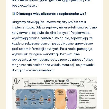
S
bezpieczeństwa.
o
Dlaczego wizualizować bezpieczeństwo?
f
Diagramy działają jak umowa między projektem a
implementacją. Gdy przepływy uwierzytelniania są jasno
t
narysowane, pojawia się kilka korzyści. Po pierwsze,
w
wyróżniają granice zaufania. Po drugie, zapewniają, że
każde przekazanie danych jest dokładnie sprawdzane
a
pod kątem informacji poufnych. Po trzecie, pomagają
r
wykryć luki w logice weryfikacji. Bez wizualnej
reprezentacji wymagania dotyczące bezpieczeństwa
e
mogą zostać zaniedbane w dokumentacji, co prowadzi
I
do błędów w implementacji.
n
n
o
v