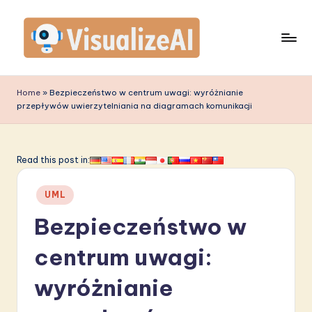
Skip
to
content
V
is
Home
»
Bezpieczeństwo w centrum uwagi: wyróżnianie
przepływów uwierzytelniania na diagramach komunikacji
u
a
li
Read this post in:
z
Posted
UML
e
in
Bezpieczeństwo w
A
I
centrum uwagi:
P
wyróżnianie
o