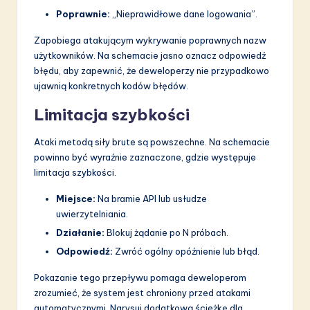
Poprawnie:
„Nieprawidłowe dane logowania”.
Zapobiega atakującym wykrywanie poprawnych nazw
użytkowników. Na schemacie jasno oznacz odpowiedź
błędu, aby zapewnić, że deweloperzy nie przypadkowo
ujawnią konkretnych kodów błędów.
Limitacja szybkości
Ataki metodą siły brute są powszechne. Na schemacie
powinno być wyraźnie zaznaczone, gdzie występuje
limitacja szybkości.
Miejsce:
Na bramie API lub usłudze
uwierzytelniania.
Działanie:
Blokuj żądanie po N próbach.
Odpowiedź:
Zwróć ogólny opóźnienie lub błąd.
Pokazanie tego przepływu pomaga deweloperom
zrozumieć, że system jest chroniony przed atakami
automatycznymi. Narysuj dodatkową ścieżkę dla