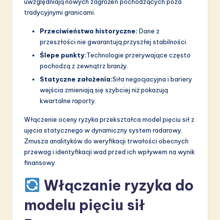
a
uwzględniają nowych zagrożeń pochodzących poza
tradycyjnymi granicami.
ti
Przeciwieństwo historyczne:
Dane z
o
przeszłości nie gwarantują przyszłej stabilności.
n
Ślepe punkty:
Technologie przerywające często
pochodzą z zewnątrz branży.
Statyczne założenia:
Siła negocjacyjna i bariery
wejścia zmieniają się szybciej niż pokazują
kwartalne raporty.
Włączenie oceny ryzyka przekształca model pięciu sił z
ujęcia statycznego w dynamiczny system radarowy.
Zmusza analityków do weryfikacji trwałości obecnych
przewag i identyfikacji wad przed ich wpływem na wynik
finansowy.
Włączanie ryzyka do
modelu pięciu sił