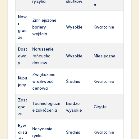
ryzyka
skutków
a
Now
Zmniejszone
i
bariery
Wysokie
Kwartalnie
grac
wejścia
ze
Dost
Naruszenie
awc
łańcucha
Wysokie
Miesięczne
y
dostaw
Zwiększone
Kupu
wrażliwość
Średnio
Kwartalnie
jący
cenowa
Zast
Technologiczn
Bardzo
ępc
Ciągłe
e zakłócenia
wysokie
ze
Ryw
Nasycenie
aliza
Średnio
Kwartalnie
rynku