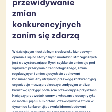
przewidywanie
li
s
zmian
h
konkurencyjnych
-
zanim się zdarzą
L
a
t
W dzisiejszym niestabilnym środowisku biznesowym
opieranie się na statycznych modelach strategicznych
e
jest niewystarczające. Rynki szybko się zmieniają pod
s
wpływem przerywania technologicznego, zmian
regulacyjnych i zmieniających się zachowań
t
konsumentów. Aby utrzymać przewagę konkurencyjną,
in
organizacje muszą przekroczyć tradycyjną analizę
branżową i przyjąć podejście przewidujące przyszłość.
A
Niniejszy przewodnik omawia włączanie oceny ryzyka
I
do modelu pięciu sił Portera. Przewidywanie zmian w
dynamice konkurencji pozwala liderom budować
&
odporność i poruszać się z precyzją w niepewności.