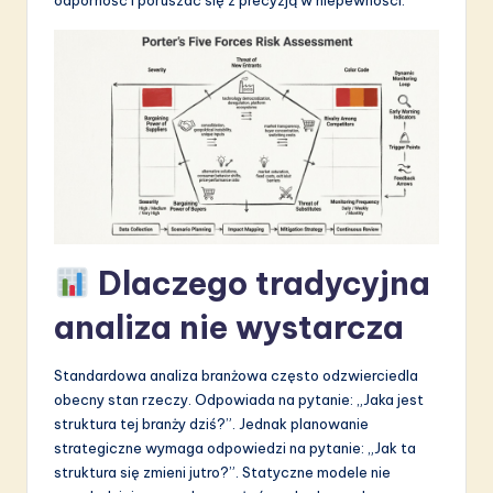
S
o
f
t
w
a
r
Dlaczego tradycyjna
e
I
analiza nie wystarcza
n
Standardowa analiza branżowa często odzwierciedla
n
obecny stan rzeczy. Odpowiada na pytanie: „Jaka jest
o
struktura tej branży dziś?”. Jednak planowanie
strategiczne wymaga odpowiedzi na pytanie: „Jak ta
v
struktura się zmieni jutro?”. Statyczne modele nie