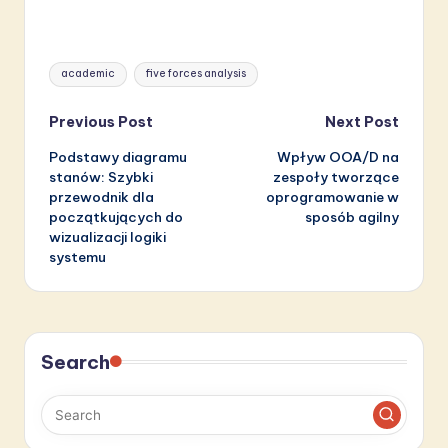
Tags:
academic
five forces analysis
Post
Previous Post
Next Post
Podstawy diagramu
Wpływ OOA/D na
navigation
stanów: Szybki
zespoły tworzące
przewodnik dla
oprogramowanie w
początkujących do
sposób agilny
wizualizacji logiki
systemu
Search