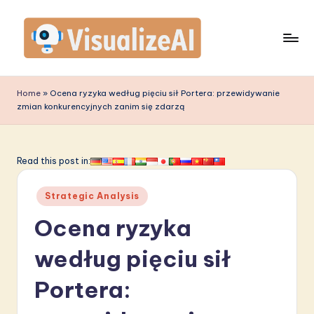
Skip
to
content
V
is
Home
»
Ocena ryzyka według pięciu sił Portera: przewidywanie
zmian konkurencyjnych zanim się zdarzą
u
a
li
Read this post in:
z
Posted
Strategic Analysis
e
in
Ocena ryzyka
A
I
według pięciu sił
P
Portera:
o